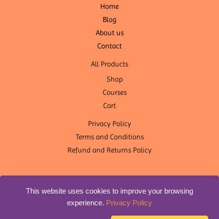
Home
Blog
About us
Contact
All Products
Shop
Courses
Cart
Privacy Policy
Terms and Conditions
Refund and Returns Policy
This website uses cookies to improve your browsing
experience.
Privacy Policy
Copyright © 2026 OM Shanti Yoga Nepal | Designed by
DLS