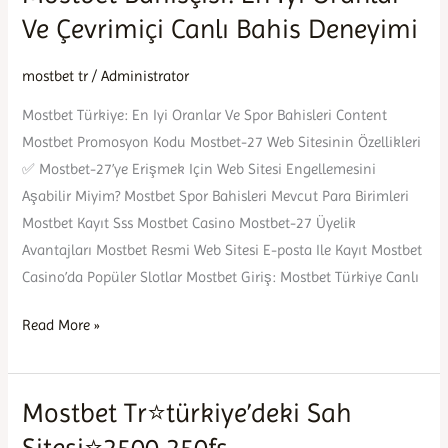
Bahisçisi:
Ve Çevrimiçi Canlı Bahis Deneyimi
En
İyi
mostbet tr
/
Administrator
Oranlar
Mostbet Türkiye: En Iyi Oranlar Ve Spor Bahisleri Content
Ve
Mostbet Promosyon Kodu Mostbet-27 Web Sitesinin Özellikleri
Çevrimiçi
✅ Mostbet-27’ye Erişmek Için Web Sitesi Engellemesini
Canlı
Aşabilir Miyim? Mostbet Spor Bahisleri Mevcut Para Birimleri
Bahis
Mostbet Kayıt Sss Mostbet Casino Mostbet-27 Üyelik
Deneyimi
Avantajları Mostbet Resmi Web Sitesi E-posta Ile Kayıt Mostbet
Casino’da Popüler Slotlar Mostbet Giriş: Mostbet Türkiye Canlı
Read More »
Mostbet Tr⭐️türkiye’deki Sah
Mostbet
Tr⭐️türkiye’deki
Sitesi⭐️2500 250fs