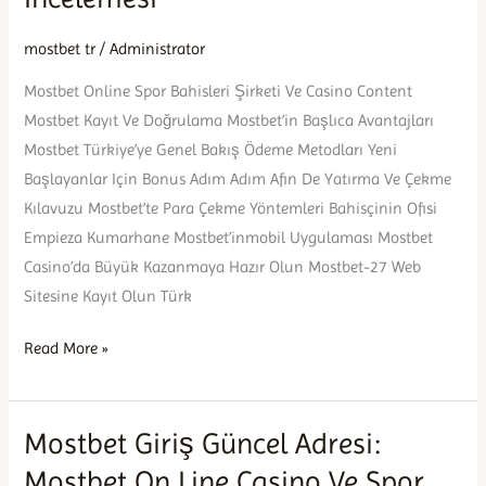
Için
Bahisçi
mostbet tr
/
Administrator
Incelemesi
Mostbet Online Spor Bahisleri Şirketi Ve Casino Content
Mostbet Kayıt Ve Doğrulama Mostbet’in Başlıca Avantajları
Mostbet Türkiye’ye Genel Bakış Ödeme Metodları Yeni
Başlayanlar Için Bonus Adım Adım Afin De Yatırma Ve Çekme
Kılavuzu Mostbet’te Para Çekme Yöntemleri Bahisçinin Ofisi
Empieza Kumarhane Mostbet’inmobil Uygulaması Mostbet
Casino’da Büyük Kazanmaya Hazır Olun Mostbet-27 Web
Sitesine Kayıt Olun Türk
Read More »
Mostbet Giriş Güncel Adresi:
Mostbet
Giriş
Mostbet On Line Casino Ve Spor