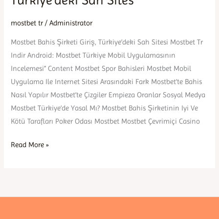
Şirketi
Giriş,
mostbet tr
/
Administrator
Türkiye’deki
Mostbet Bahis Şirketi Giriş, Türkiye’deki Sah Sitesi Mostbet Tr
Sah
Indir Android: Mostbet Türkiye Mobil Uygulamasının
Sites
Incelemesi” Content Mostbet Spor Bahisleri Mostbet Mobil
Uygulama Ile Internet Sitesi Arasındaki Fark Mostbet’te Bahis
Nasıl Yapılır Mostbet’te Çizgiler Empieza Oranlar Sosyal Medya
Mostbet Türkiye’de Yasal Mı? Mostbet Bahis Şirketinin Iyi Ve
Kötü Tarafları Poker Odası Mostbet Mostbet Çevrimiçi Casino
Read More »