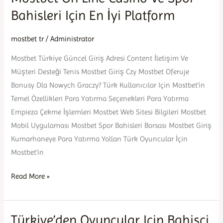
Güncel
Bahisleri Için En İyi Platform
Adresi:
Mostbet
mostbet tr
/
Administrator
On
Mostbet Türkiye Güncel Giriş Adresi Content İletişim Ve
Line
Müşteri Desteği Tenis Mostbet Giriş Czy Mostbet Oferuje
Casino
Bonusy Dla Nowych Graczy? Türk Kullanıcılar Için Mostbet’in
Ve
Temel Özellikleri Para Yatırma Seçenekleri Para Yatırma
Spor
Empieza Çekme İşlemleri Mostbet Web Sitesi Bilgileri Mostbet
Bahisleri
Mobil Uygulaması Mostbet Spor Bahisleri Borsası Mostbet Giriş
Için
Kumarhaneye Para Yatırma Yolları Türk Oyuncular İçin
En
Mostbet’in
İyi
Platform
Read More »
Türkiye’den Oyuncular Için Bahisçi
Türkiye’den