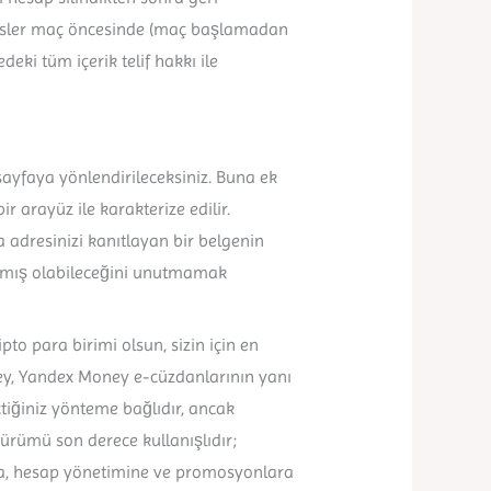
hisler maç öncesinde (maç başlamadan
eki tüm içerik telif hakkı ile
yfaya yönlendirileceksiniz. Buna ek
ir arayüz ile karakterize edilir.
 adresinizi kanıtlayan bir belgenin
lanmış olabileceğini unutmamak
pto para birimi olsun, sizin için en
ney, Yandex Money e-cüzdanlarının yanı
tiğiniz yönteme bağlıdır, ancak
sürümü son derece kullanışlıdır;
rına, hesap yönetimine ve promosyonlara