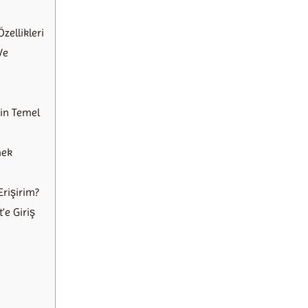
zellikleri
Ve
’in Temel
mek
Erişirim?
’e Giriş