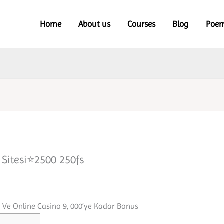
Home
About us
Courses
Blog
Poe
 Sitesi⭐️2500 250fs
ri Ve Online Casino 9, 000’ye Kadar Bonus