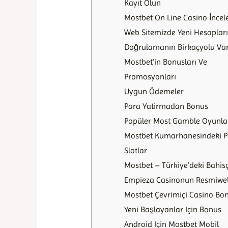
Kayıt Olun
Mostbet On Line Casino İnce
Web Sitemizde Yeni Hesapları
Doğrulamanın Birkaçyolu Var
Mostbet’in Bonusları Ve
Promosyonları
Uygun Ödemeler
Para Yatirmadan Bonus
Popüler Most Gamble Oyunla
Mostbet Kumarhanesindeki P
Slotlar
Mostbet – Türkiye’deki Bahisç
Empieza Casinonun Resmiweb
Mostbet Çevrimiçi Casino Bon
Yeni Başlayanlar Için Bonus
Android Için Mostbet Mobil