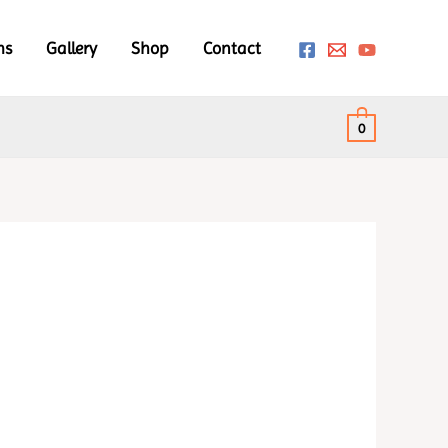
ms
Gallery
Shop
Contact
0