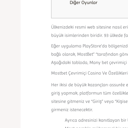
Diğer Oyunlar
Ülkenizdeki resmi web sitesine nasıl eri
büyük isimlerinden biridir. 93 ülkede f
Eğer uygulama PlayStore’da bölgenizde 
bağlı olarak, MostBet” “tarafından gön
Aşağıdaki tabloda, Many bet çevrimiçi ba
Mostbet Çevrimiçi Casino Ve Özellikleri
Her ikisi de büyük kazançları assurée
giriş yapmak, platformun tüm özellikler
sitesine gitmeniz ve “Giriş” veya “Kişis
girmeniz istenecektir.
Ayrıca adresinizi kanıtlayan bir