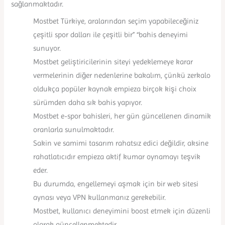
sağlanmaktadır.
Mostbet Türkiye, aralarından seçim yapabileceğiniz
çeşitli spor dalları ile çeşitli bir” “bahis deneyimi
sunuyor.
Mostbet geliştiricilerinin siteyi yedeklemeye karar
vermelerinin diğer nedenlerine bakalım, çünkü zerkalo
oldukça popüler kaynak empieza birçok kişi choix
sürümden daha sık bahis yapıyor.
Mostbet e-spor bahisleri, her gün güncellenen dinamik
oranlarla sunulmaktadır.
Sakin ve samimi tasarım rahatsız edici değildir, aksine
rahatlatıcıdır empieza aktif kumar oynamayı teşvik
eder.
Bu durumda, engellemeyi aşmak için bir web sitesi
aynası veya VPN kullanmanız gerekebilir.
Mostbet, kullanıcı deneyimini boost etmek için düzenli
olarak güncellenmektedir.