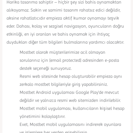
Harika tasarıma sahiptir – hiçbir şey sizi bahis oynamaktan
alıkoyamaz. Sakin ve samimi tasarım rahatsız edici değildir,
aksine rahatlatıcıdır empieza aktif kumar oynamayı teşvik
eder. Dahası, kolay ve sezgisel navigasyon, oyuncuların doğru
etkinliği, en iyi oranları ve bahis oynamak için ihtiyaç
duydukları diğer tüm bilgileri bulmalarına yardımcı olacaktır.
Mostbet olarak müşterilerimize acil olmayan
sorularınız için [email protected] adresinden e-posta
destek seçeneği sunuyoruz.
Resmi web sitesinde hesap oluşturabilir empieza aynı
zerkalo mostbet bilgileriyle giriş yapabilirsiniz.
Mostbet Android uygulaması Google Play’de mevcut
değildir ve yalnızca resmi web sitemizden indirilebilir.
Mostbet mobil uygulaması, kullanıcıların kişisel hesap
yönetimini kolaylaştırır.
Evet, Mostbet mobil uygulamasını indirerek oyunlara
ve işlemlere her yerden erişebilirsin.