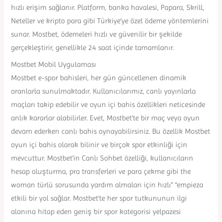
hızlı erişim sağlanır. Platform, banka havalesi, Papara, Skrill,
Neteller ve kripto para gibi Türkiye’ye özel ödeme yöntemlerini
sunar. Mostbet, ödemeleri hızlı ve güvenilir bir şekilde
gerçekleştirir, genellikle 24 saat içinde tamamlanır.
Mostbet Mobil Uygulaması
Mostbet e-spor bahisleri, her gün güncellenen dinamik
oranlarla sunulmaktadır. Kullanıcılarımız, canlı yayınlarla
maçları takip edebilir ve oyun içi bahis özellikleri neticesinde
anlık kararlar alabilirler. Evet, Mostbet’te bir maç veya oyun
devam ederken canlı bahis oynayabilirsiniz. Bu özellik Mostbet
oyun içi bahis olarak bilinir ve birçok spor etkinliği için
mevcuttur. Mostbet’in Canlı Sohbet özelliği, kullanıcıların
hesap oluşturma, pra transferleri ve para çekme gibi the
woman türlü sorusunda yardım almaları için hızlı” “empieza
etkili bir yol sağlar. Mostbet’te her spor tutkununun ilgi
alanına hitap eden geniş bir spor kategorisi yelpazesi