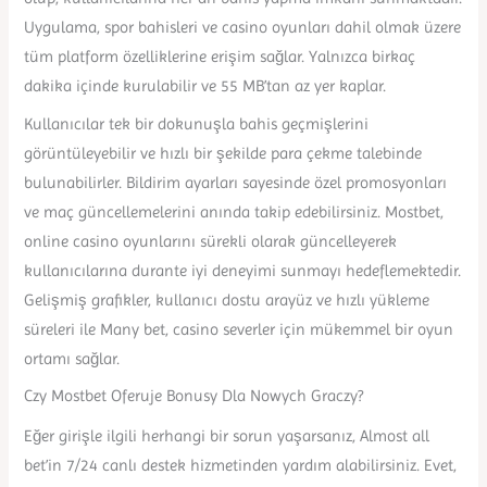
Uygulama, spor bahisleri ve casino oyunları dahil olmak üzere
tüm platform özelliklerine erişim sağlar. Yalnızca birkaç
dakika içinde kurulabilir ve 55 MB’tan az yer kaplar.
Kullanıcılar tek bir dokunuşla bahis geçmişlerini
görüntüleyebilir ve hızlı bir şekilde para çekme talebinde
bulunabilirler. Bildirim ayarları sayesinde özel promosyonları
ve maç güncellemelerini anında takip edebilirsiniz. Mostbet,
online casino oyunlarını sürekli olarak güncelleyerek
kullanıcılarına durante iyi deneyimi sunmayı hedeflemektedir.
Gelişmiş grafikler, kullanıcı dostu arayüz ve hızlı yükleme
süreleri ile Many bet, casino severler için mükemmel bir oyun
ortamı sağlar.
Czy Mostbet Oferuje Bonusy Dla Nowych Graczy?
Eğer girişle ilgili herhangi bir sorun yaşarsanız, Almost all
bet’in 7/24 canlı destek hizmetinden yardım alabilirsiniz. Evet,