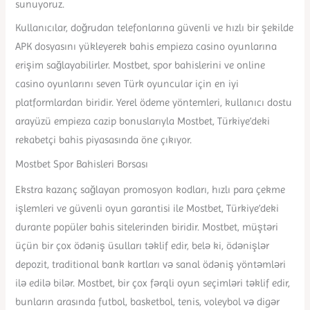
sunuyoruz.
Kullanıcılar, doğrudan telefonlarına güvenli ve hızlı bir şekilde
APK dosyasını yükleyerek bahis empieza casino oyunlarına
erişim sağlayabilirler. Mostbet, spor bahislerini ve online
casino oyunlarını seven Türk oyuncular için en iyi
platformlardan biridir. Yerel ödeme yöntemleri, kullanıcı dostu
arayüzü empieza cazip bonuslarıyla Mostbet, Türkiye’deki
rekabetçi bahis piyasasında öne çıkıyor.
Mostbet Spor Bahisleri Borsası
Ekstra kazanç sağlayan promosyon kodları, hızlı para çekme
işlemleri ve güvenli oyun garantisi ile Mostbet, Türkiye’deki
durante popüler bahis sitelerinden biridir. Mostbet, müştəri
üçün bir çox ödəniş üsulları təklif edir, belə ki, ödənişlər
depozit, traditional bank kartları və sanal ödəniş yöntəmləri
ilə edilə bilər. Mostbet, bir çox fərqli oyun seçimləri təklif edir,
bunların arasında futbol, basketbol, tenis, voleybol və digər