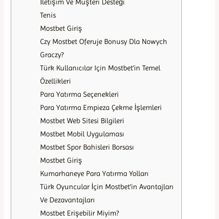
İletişim Ve Müşteri Desteği
Tenis
Mostbet Giriş
Czy Mostbet Oferuje Bonusy Dla Nowych
Graczy?
Türk Kullanıcılar Için Mostbet’in Temel
Özellikleri
Para Yatırma Seçenekleri
Para Yatırma Empieza Çekme İşlemleri
Mostbet Web Sitesi Bilgileri
Mostbet Mobil Uygulaması
Mostbet Spor Bahisleri Borsası
Mostbet Giriş
Kumarhaneye Para Yatırma Yolları
Türk Oyuncular İçin Mostbet’in Avantajları
Ve Dezavantajları
Mostbet Erişebilir Miyim?