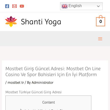
Skip
English
to
content
Shanti Yoga
0
Mostbet Giriş Güncel Adresi: Mostbet On Line
Casino Ve Spor Bahisleri Için En İyi Platform
/
mostbet tr
/ By
Administrator
Mostbet Türkiye Güncel Giriş Adresi
Content