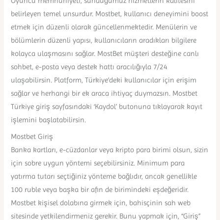
Oyuncu memnuniyeti, sunduğumuz hizmetlerin kalitesini
belirleyen temel unsurdur. Mostbet, kullanıcı deneyimini boost
etmek için düzenli olarak güncellenmektedir. Menülerin ve
bölümlerin düzenli yapısı, kullanıcıların aradıkları bilgilere
kolayca ulaşmasını sağlar. MostBet müşteri desteğine canlı
sohbet, e-posta veya destek hattı aracılığıyla 7/24
ulaşabilirsin. Platform, Türkiye’deki kullanıcılar için erişim
sağlar ve herhangi bir ek araca ihtiyaç duymazsın. Mostbet
Türkiye giriş sayfasındaki ‘Kaydol’ butonuna tıklayarak kayıt
işlemini başlatabilirsin.
Mostbet Giriş
Banka kartları, e-cüzdanlar veya kripto para birimi olsun, sizin
için sobre uygun yöntemi seçebilirsiniz. Minimum para
yatırma tutarı seçtiğiniz yönteme bağlıdır, ancak genellikle
100 ruble veya başka bir afin de birimindeki eşdeğeridir.
Mostbet kişisel dolabına girmek için, bahisçinin sah web
sitesinde yetkilendirmeniz gerekir. Bunu yapmak için, “Giriş”