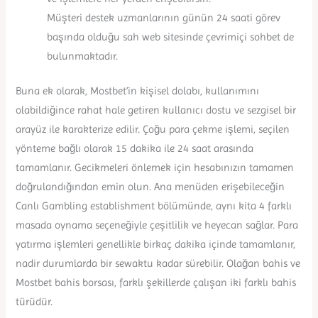
Müşteri destek uzmanlarının günün 24 saati görev
başında olduğu sah web sitesinde çevrimiçi sohbet de
bulunmaktadır.
Buna ek olarak, Mostbet’in kişisel dolabı, kullanımını
olabildiğince rahat hale getiren kullanıcı dostu ve sezgisel bir
arayüz ile karakterize edilir. Çoğu para çekme işlemi, seçilen
yönteme bağlı olarak 15 dakika ile 24 saat arasında
tamamlanır. Gecikmeleri önlemek için hesabınızın tamamen
doğrulandığından emin olun. Ana menüden erişebileceğin
Canlı Gambling establishment bölümünde, aynı kita 4 farklı
masada oynama seçeneğiyle çeşitlilik ve heyecan sağlar. Para
yatırma işlemleri genellikle birkaç dakika içinde tamamlanır,
nadir durumlarda bir sewaktu kadar sürebilir. Olağan bahis ve
Mostbet bahis borsası, farklı şekillerde çalışan iki farklı bahis
türüdür.