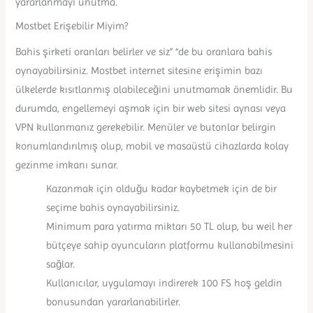
yararlanmayı unutma.
Mostbet Erişebilir Miyim?
Bahis şirketi oranları belirler ve siz” “de bu oranlara bahis
oynayabilirsiniz. Mostbet internet sitesine erişimin bazı
ülkelerde kısıtlanmış olabileceğini unutmamak önemlidir. Bu
durumda, engellemeyi aşmak için bir web sitesi aynası veya
VPN kullanmanız gerekebilir. Menüler ve butonlar belirgin
konumlandırılmış olup, mobil ve masaüstü cihazlarda kolay
gezinme imkanı sunar.
Kazanmak için olduğu kadar kaybetmek için de bir
seçime bahis oynayabilirsiniz.
Minimum para yatırma miktarı 50 TL olup, bu weil her
bütçeye sahip oyuncuların platformu kullanabilmesini
sağlar.
Kullanıcılar, uygulamayı indirerek 100 FS hoş geldin
bonusundan yararlanabilirler.