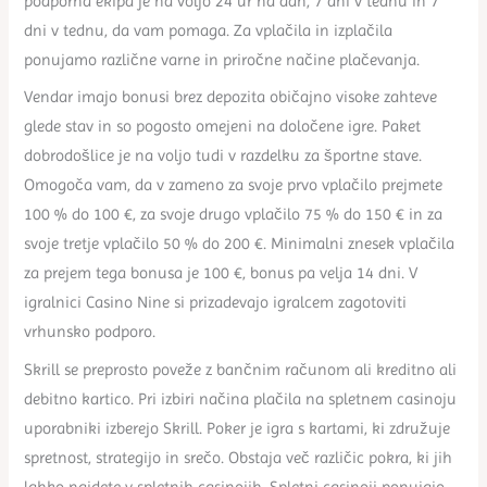
podporna ekipa je na voljo 24 ur na dan, 7 dni v tednu in 7
dni v tednu, da vam pomaga. Za vplačila in izplačila
ponujamo različne varne in priročne načine plačevanja.
Vendar imajo bonusi brez depozita običajno visoke zahteve
glede stav in so pogosto omejeni na določene igre. Paket
dobrodošlice je na voljo tudi v razdelku za športne stave.
Omogoča vam, da v zameno za svoje prvo vplačilo prejmete
100 % do 100 €, za svoje drugo vplačilo 75 % do 150 € in za
svoje tretje vplačilo 50 % do 200 €. Minimalni znesek vplačila
za prejem tega bonusa je 100 €, bonus pa velja 14 dni. V
igralnici Casino Nine si prizadevajo igralcem zagotoviti
vrhunsko podporo.
Skrill se preprosto poveže z bančnim računom ali kreditno ali
debitno kartico. Pri izbiri načina plačila na spletnem casinoju
uporabniki izberejo Skrill. Poker je igra s kartami, ki združuje
spretnost, strategijo in srečo. Obstaja več različic pokra, ki jih
lahko najdete v spletnih casinojih. Spletni casinoji ponujajo