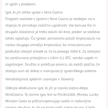
in igrah s praskami.
Igre, ki jih lahko igrate v Nine Casino
Program zvestobe v igralnici Nine Casino je razdeljen na 4
stopnje, ki prinašajo različne ugodnosti. Vse bonuse (če ni
drugače določeno) je treba staviti 40-krat, preden se sredstva
lahko izplačajo. Če igralec pomotoma položi kriptovaluto na
naslov drugega omrežja kriptovalut, bo ninecasino.one
poskušal izterjati znesek le, če ta presega 5000 €. Za izterjavo
bo zaračunana pristojbina v višini 0,1 BTC, vendar uspeh ni
zagotovljen. Družba si pridržuje pravico, da zadrži plačila, če
obstaja sum ali dokaz o manipulaciji igralniškega sistema.
Verodostojnost spletnih casinojev v Sloveniji
Odkrijte ekskluzivne igre, ki jih je razvila lastna ekipa
NineCasino. Te izvirne igre, kot so Plinko1000, Miness, Lucky
Minesin Cesta za piščanceponujajo sveže in razburljive
igralne izkušnje, ki jih ne boste našli nikjer drugje. V letih