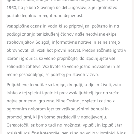
1960, ko je bila Slovenija še del Jugoslavije, je igralništvo
postalo legalna in regulirana dejavnost.
Vse splošne ocene in vodniki so pripravljeni pošteno in na
podlagi znanja ter izkušenj članov naše neodvisne ekipe
strokovnjakov. So zgolj informativne narave in se ne smejo
obravnavati ali vzeti kot pravni nasvet. Preden začnete igrati v
izbrani igralnici, se vedno prepričajte, da izpolnjujete vse
zakonske zahteve. Vse kvote so vedno jasno navedene in se
redno posodabljajo, se posebej pri stavah v živo.
Priljubljene tematike so knjige, dragulji, sadje in živali, zato
lahko v tej spletni igralnici prav vsak ljubitelj iger na srečo
najde primerno igro zase. Nine Casino je spletni casino z
ogromnim naborom iger ter velikodušnimi bonusi in
promocijami, ki jih bomo predstavili v nadaljevanju.
Osredotočili se bomo tudi na možnosti vplačil in izplačil ter
raziskali različne kategorije iger, ki so na voljo v igralnici Nine