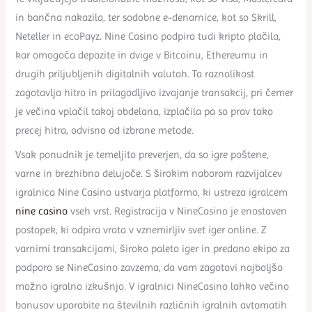
in bančna nakazila, ter sodobne e-denarnice, kot so Skrill,
Neteller in ecoPayz. Nine Casino podpira tudi kripto plačila,
kar omogoča depozite in dvige v Bitcoinu, Ethereumu in
drugih priljubljenih digitalnih valutah. Ta raznolikost
zagotavlja hitro in prilagodljivo izvajanje transakcij, pri čemer
je večina vplačil takoj obdelana, izplačila pa so prav tako
precej hitra, odvisno od izbrane metode.
Vsak ponudnik je temeljito preverjen, da so igre poštene,
varne in brezhibno delujoče. S širokim naborom razvijalcev
igralnica Nine Casino ustvarja platformo, ki ustreza igralcem
nine casino
vseh vrst. Registracija v NineCasino je enostaven
postopek, ki odpira vrata v vznemirljiv svet iger online. Z
varnimi transakcijami, široko paleto iger in predano ekipo za
podporo se NineCasino zavzema, da vam zagotovi najboljšo
možno igralno izkušnjo. V igralnici NineCasino lahko večino
bonusov uporabite na številnih različnih igralnih avtomatih