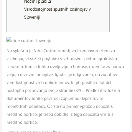
Načini plačila
Verodostojnost spletnih casinojev v
Sloveniji
Na splošno je Nine Casino zanesljiva in zabavna izbira za
vsakogar, ki si želi poglobiti v vrhunsko spletno igralniško
izkušnjo. Igralci lahko uveljavljajo bonuse, razen če za bonuse
veljajo državne omejitve. Igralec je odgovoren, da zagotovi
verodostojnost vseh dokumentov, ki jih predloži kot del
postopka poznavanja svoje stranke (KYC). Predložitev lažnih
dokumentov lahko povzroči zaplembo depozitov in
morebitnih dobitkov. Če ste na primer vplačali depozit s
kreditno kartico, je treba dobitke iz tega depozita vrniti s
kreditno kartico.