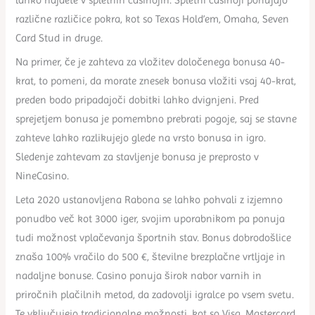
različne različice pokra, kot so Texas Hold’em, Omaha, Seven
Card Stud in druge.
Na primer, če je zahteva za vložitev določenega bonusa 40-
krat, to pomeni, da morate znesek bonusa vložiti vsaj 40-krat,
preden bodo pripadajoči dobitki lahko dvignjeni. Pred
sprejetjem bonusa je pomembno prebrati pogoje, saj se stavne
zahteve lahko razlikujejo glede na vrsto bonusa in igro.
Sledenje zahtevam za stavljenje bonusa je preprosto v
NineCasino.
Leta 2020 ustanovljena Rabona se lahko pohvali z izjemno
ponudbo več kot 3000 iger, svojim uporabnikom pa ponuja
tudi možnost vplačevanja športnih stav. Bonus dobrodošlice
znaša 100% vračilo do 500 €, številne brezplačne vrtljaje in
nadaljne bonuse. Casino ponuja širok nabor varnih in
priročnih plačilnih metod, da zadovolji igralce po vsem svetu.
Te vključujejo tradicionalne možnosti, kot so Visa, Mastercard