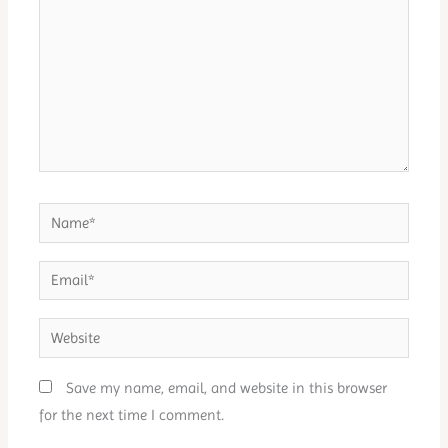
Name*
Email*
Website
Save my name, email, and website in this browser
for the next time I comment.