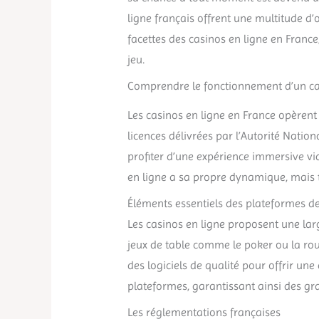
ligne français offrent une multitude d’
facettes des casinos en ligne en France
jeu.
Comprendre le fonctionnement d’un ca
Les casinos en ligne en France opèrent 
licences délivrées par l’Autorité Natio
profiter d’une expérience immersive vi
en ligne a sa propre dynamique, mais to
Éléments essentiels des plateformes de
Les casinos en ligne proposent une lar
jeux de table comme le poker ou la roul
des logiciels de qualité pour offrir une
plateformes, garantissant ainsi des gr
Les réglementations françaises