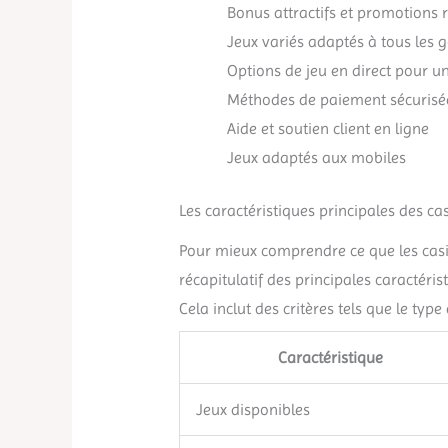
Bonus attractifs et promotions 
Jeux variés adaptés à tous les 
Options de jeu en direct pour 
Méthodes de paiement sécurisée
Aide et soutien client en ligne
Jeux adaptés aux mobiles
Les caractéristiques principales des ca
Pour mieux comprendre ce que les casinos
récapitulatif des principales caractéris
Cela inclut des critères tels que le type
Caractéristique
Jeux disponibles