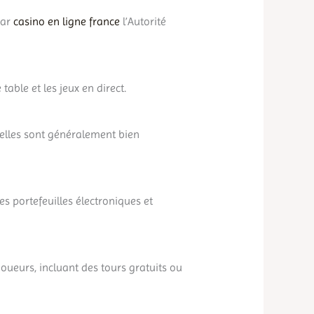
par
casino en ligne france
l’Autorité
able et les jeux en direct.
nelles sont généralement bien
es portefeuilles électroniques et
joueurs, incluant des tours gratuits ou