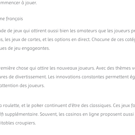
ommencer à jouer.
ne français
ude de jeux qui attirent aussi bien les amateurs que les joueurs pr
, les jeux de cartes, et les options en direct. Chacune de ces caté
ues de jeu engageantes.
emière chose qui attire les nouveaux joueurs. Avec des thèmes va
eures de divertissement. Les innovations constantes permettent é
attention des joueurs.
 roulette, et le poker continuent d’être des classiques. Ces jeux fo
éfi supplémentaire. Souvent, les casinos en ligne proposent aussi 
itables croupiers.