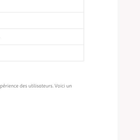
s
périence des utilisateurs. Voici un