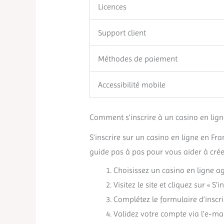
Licences
Support client
Méthodes de paiement
Accessibilité mobile
Comment s’inscrire à un casino en lign
S’inscrire sur un casino en ligne en Fra
guide pas à pas pour vous aider à cré
Choisissez un casino en ligne ag
Visitez le site et cliquez sur « S’in
Complétez le formulaire d’inscr
Validez votre compte via l’e-ma