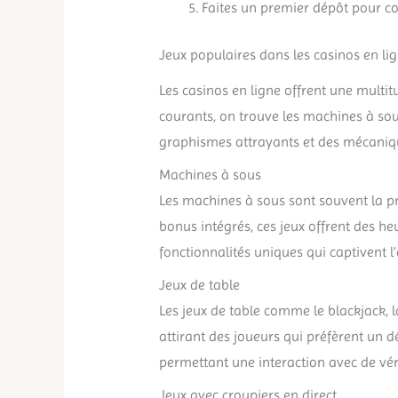
Faites un premier dépôt pour c
Jeux populaires dans les casinos en lig
Les casinos en ligne offrent une multit
courants, on trouve les machines à sous
graphismes attrayants et des mécaniq
Machines à sous
Les machines à sous sont souvent la pr
bonus intégrés, ces jeux offrent des h
fonctionnalités uniques qui captivent l’
Jeux de table
Les jeux de table comme le blackjack, la
attirant des joueurs qui préfèrent un d
permettant une interaction avec de vér
Jeux avec croupiers en direct