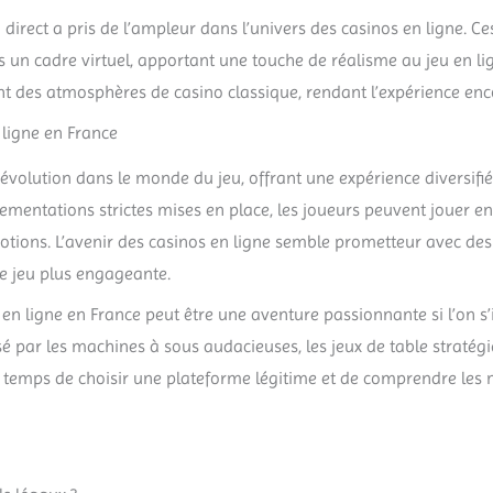
direct a pris de l’ampleur dans l’univers des casinos en ligne. C
s un cadre virtuel, apportant une touche de réalisme au jeu en lig
nt des atmosphères de casino classique, rendant l’expérience enc
 ligne en France
évolution dans le monde du jeu, offrant une expérience diversifié
ementations strictes mises en place, les joueurs peuvent jouer en 
tions. L’avenir des casinos en ligne semble prometteur avec de
e jeu plus engageante.
 en ligne en France peut être une aventure passionnante si l’on s
é par les machines à sous audacieuses, les jeux de table stratégiq
 le temps de choisir une plateforme légitime et de comprendre l