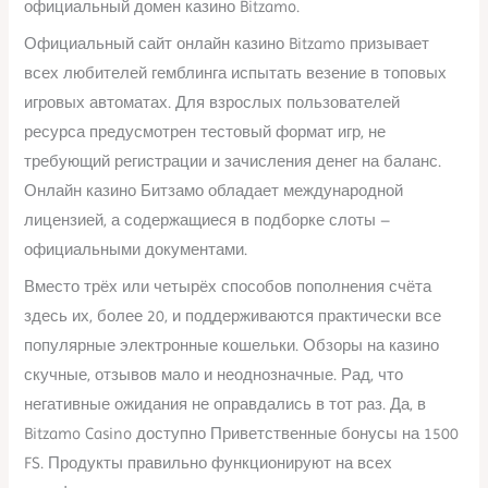
официальный домен казино Bitzamo.
Официальный сайт онлайн казино Bitzamo призывает
всех любителей гемблинга испытать везение в топовых
игровых автоматах. Для взрослых пользователей
ресурса предусмотрен тестовый формат игр, не
требующий регистрации и зачисления денег на баланс.
Онлайн казино Битзамо обладает международной
лицензией, а содержащиеся в подборке слоты –
официальными документами.
Вместо трёх или четырёх способов пополнения счёта
здесь их, более 20, и поддерживаются практически все
популярные электронные кошельки. Обзоры на казино
скучные, отзывов мало и неоднозначные. Рад, что
негативные ожидания не оправдались в тот раз. Да, в
Bitzamo Casino доступно Приветственные бонусы на 1500
FS. Продукты правильно функционируют на всех