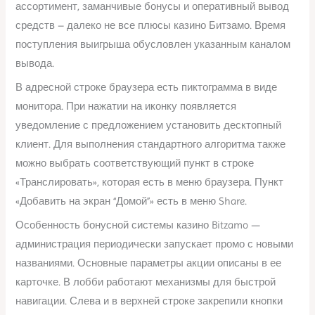
ассортимент, заманчивые бонусы и оперативный вывод
средств – далеко не все плюсы казино Битзамо. Время
поступления выигрыша обусловлен указанным каналом
вывода.
В адресной строке браузера есть пиктограмма в виде
монитора. При нажатии на иконку появляется
уведомление с предложением установить десктопный
клиент. Для выполнения стандартного алгоритма также
можно выбрать соответствующий пункт в строке
«Транслировать», которая есть в меню браузера. Пункт
«Добавить на экран “Домой”» есть в меню Share.
Особенность бонусной системы казино Bitzamo —
администрация периодически запускает промо с новыми
названиями. Основные параметры акции описаны в ее
карточке. В лобби работают механизмы для быстрой
навигации. Слева и в верхней строке закрепили кнопки