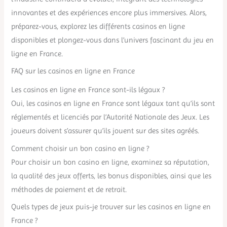
innovantes et des expériences encore plus immersives. Alors,
préparez-vous, explorez les différents casinos en ligne
disponibles et plongez-vous dans l’univers fascinant du jeu en
ligne en France.
FAQ sur les casinos en ligne en France
Les casinos en ligne en France sont-ils légaux ?
Oui, les casinos en ligne en France sont légaux tant qu’ils sont
réglementés et licenciés par l’Autorité Nationale des Jeux. Les
joueurs doivent s’assurer qu’ils jouent sur des sites agréés.
Comment choisir un bon casino en ligne ?
Pour choisir un bon casino en ligne, examinez sa réputation,
la qualité des jeux offerts, les bonus disponibles, ainsi que les
méthodes de paiement et de retrait.
Quels types de jeux puis-je trouver sur les casinos en ligne en
France ?