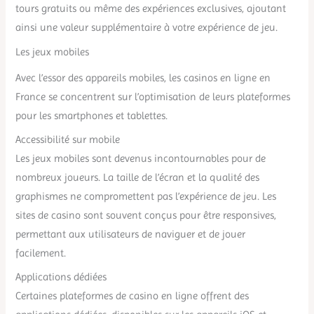
tours gratuits ou même des expériences exclusives, ajoutant
ainsi une valeur supplémentaire à votre expérience de jeu.
Les jeux mobiles
Avec l’essor des appareils mobiles, les casinos en ligne en
France se concentrent sur l’optimisation de leurs plateformes
pour les smartphones et tablettes.
Accessibilité sur mobile
Les jeux mobiles sont devenus incontournables pour de
nombreux joueurs. La taille de l’écran et la qualité des
graphismes ne compromettent pas l’expérience de jeu. Les
sites de casino sont souvent conçus pour être responsives,
permettant aux utilisateurs de naviguer et de jouer
facilement.
Applications dédiées
Certaines plateformes de casino en ligne offrent des