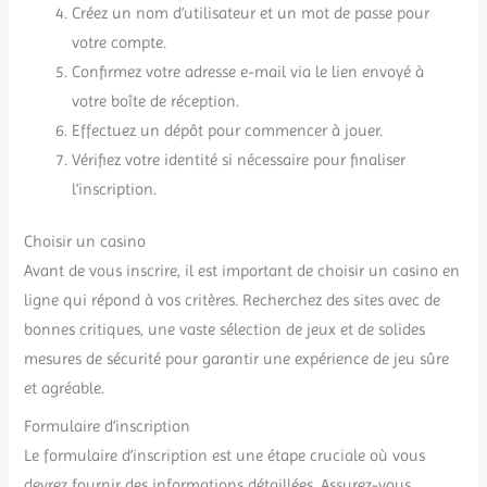
Créez un nom d’utilisateur et un mot de passe pour
votre compte.
Confirmez votre adresse e-mail via le lien envoyé à
votre boîte de réception.
Effectuez un dépôt pour commencer à jouer.
Vérifiez votre identité si nécessaire pour finaliser
l’inscription.
Choisir un casino
Avant de vous inscrire, il est important de choisir un casino en
ligne qui répond à vos critères. Recherchez des sites avec de
bonnes critiques, une vaste sélection de jeux et de solides
mesures de sécurité pour garantir une expérience de jeu sûre
et agréable.
Formulaire d’inscription
Le formulaire d’inscription est une étape cruciale où vous
devrez fournir des informations détaillées. Assurez-vous