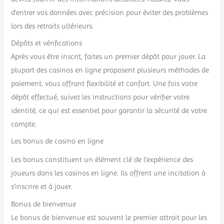
d’entrer vos données avec précision pour éviter des problèmes
lors des retraits ultérieurs.
Dépôts et vérifications
Après vous être inscrit, faites un premier dépôt pour jouer. La
plupart des casinos en ligne proposent plusieurs méthodes de
paiement, vous offrant flexibilité et confort. Une fois votre
dépôt effectué, suivez les instructions pour vérifier votre
identité, ce qui est essentiel pour garantir la sécurité de votre
compte.
Les bonus de casino en ligne
Les bonus constituent un élément clé de l’expérience des
joueurs dans les casinos en ligne. Ils offrent une incitation à
s’inscrire et à jouer.
Bonus de bienvenue
Le bonus de bienvenue est souvent le premier attrait pour les