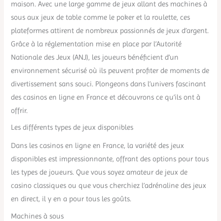
maison. Avec une large gamme de jeux allant des machines à
sous aux jeux de table comme le poker et la roulette, ces
plateformes attirent de nombreux passionnés de jeux d’argent.
Grâce à la réglementation mise en place par l’Autorité
Nationale des Jeux (ANJ), les joueurs bénéficient d’un
environnement sécurisé où ils peuvent profiter de moments de
divertissement sans souci. Plongeons dans l’univers fascinant
des casinos en ligne en France et découvrons ce qu’ils ont à
offrir.
Les différents types de jeux disponibles
Dans les casinos en ligne en France, la variété des jeux
disponibles est impressionnante, offrant des options pour tous
les types de joueurs. Que vous soyez amateur de jeux de
casino classiques ou que vous cherchiez l’adrénaline des jeux
en direct, il y en a pour tous les goûts.
Machines à sous