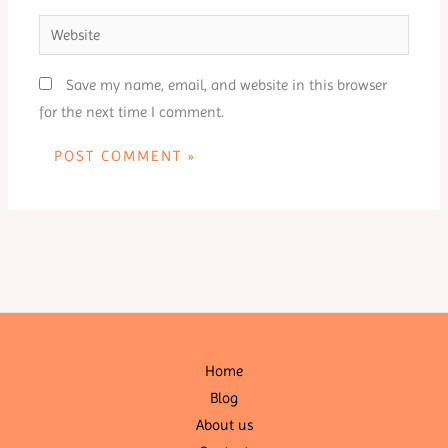
Website
Save my name, email, and website in this browser
for the next time I comment.
Home
Blog
About us