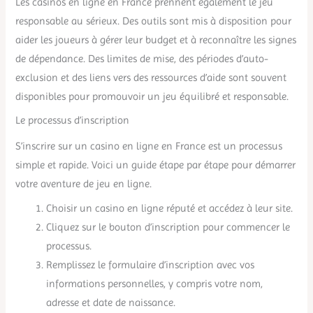
Les casinos en ligne en France prennent également le jeu
responsable au sérieux. Des outils sont mis à disposition pour
aider les joueurs à gérer leur budget et à reconnaître les signes
de dépendance. Des limites de mise, des périodes d’auto-
exclusion et des liens vers des ressources d’aide sont souvent
disponibles pour promouvoir un jeu équilibré et responsable.
Le processus d’inscription
S’inscrire sur un casino en ligne en France est un processus
simple et rapide. Voici un guide étape par étape pour démarrer
votre aventure de jeu en ligne.
Choisir un casino en ligne réputé et accédez à leur site.
Cliquez sur le bouton d’inscription pour commencer le
processus.
Remplissez le formulaire d’inscription avec vos
informations personnelles, y compris votre nom,
adresse et date de naissance.