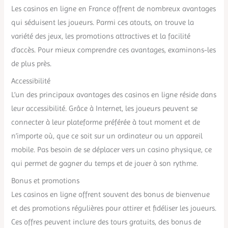
Les casinos en ligne en France offrent de nombreux avantages
qui séduisent les joueurs. Parmi ces atouts, on trouve la
variété des jeux, les promotions attractives et la facilité
d’accès. Pour mieux comprendre ces avantages, examinons-les
de plus près.
Accessibilité
L’un des principaux avantages des casinos en ligne réside dans
leur accessibilité. Grâce à Internet, les joueurs peuvent se
connecter à leur plateforme préférée à tout moment et de
n’importe où, que ce soit sur un ordinateur ou un appareil
mobile. Pas besoin de se déplacer vers un casino physique, ce
qui permet de gagner du temps et de jouer à son rythme.
Bonus et promotions
Les casinos en ligne offrent souvent des bonus de bienvenue
et des promotions régulières pour attirer et fidéliser les joueurs.
Ces offres peuvent inclure des tours gratuits, des bonus de