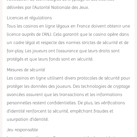
délivrées par l’Autorité Nationale des Jeux.
Licences et régulations
Tous les casinos en ligne légaux en France doivent obtenir une
licence auprès de l’ANJ. Cela garantit que le casino opère dans
un cadre légal et respecte des normes strictes de sécurité et de
fair-play. Les joueurs ont l’assurance que leurs droits sont
protégés et que leurs fonds sont en sécurité.
Mesures de sécurité
Les casinos en ligne utilisent divers protocoles de sécurité pour
protéger les données des joueurs. Des technologies de cryptage
avancées assurent que les transactions et les informations
personnelles restent confidentielles. De plus, les vérifications
d’identité renforcent la sécurité, empêchant fraudes et
usurpation d’identité.
Jeu responsable