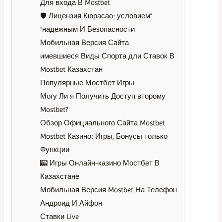
Для входа В Mostbet
🛡️ Лицензия Кюрасао: условием”
“надежным И Безопасности
Мобильная Версия Сайта
имевшиеся Виды Спорта дли Ставок В
Mostbet Казахстан
Популярные Мостбет Игры
Могу Ли я Получить Доступ второму
Mostbet?
Обзор Официального Сайта Mostbet
Mostbet Казино: Игры, Бонусы только
Функции
🎰 Игры Онлайн-казино Мостбет В
Казахстане
Мобильная Версия Mostbet На Телефон
Андроид И Айфон
Ставки Live