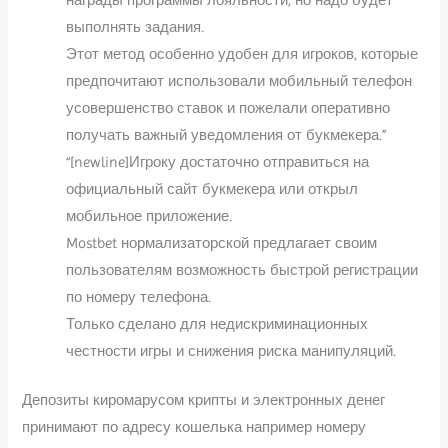
выполнять задания.
Этот метод особенно удобен для игроков, которые
предпочитают использовали мобильный телефон
усовершенство ставок и пожелали оперативно
получать важный уведомления от букмекера.”
“[newline]Игроку достаточно отправиться на
официальный сайт букмекера или открыл
мобильное приложение.
Mostbet нормализаторской предлагает своим
пользователям возможность быстрой регистрации
по номеру телефона.
Только сделано для недискриминационных
честности игры и снижения риска манипуляций.
Депозиты киромарусом крипты и электронных денег
принимают по адресу кошелька например номеру