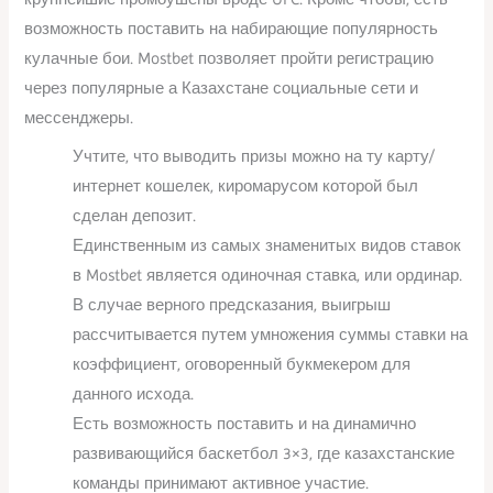
возможность поставить на набирающие популярность
кулачные бои. Mostbet позволяет пройти регистрацию
через популярные а Казахстане социальные сети и
мессенджеры.
Учтите, что выводить призы можно на ту карту/
интернет кошелек, киромарусом которой был
сделан депозит.
Единственным из самых знаменитых видов ставок
в Mostbet является одиночная ставка, или ординар.
В случае верного предсказания, выигрыш
рассчитывается путем умножения суммы ставки на
коэффициент, оговоренный букмекером для
данного исхода.
Есть возможность поставить и на динамично
развивающийся баскетбол 3×3, где казахстанские
команды принимают активное участие.