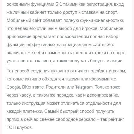
основными функциями БК, такими как регистрация, вход
же личный кабинет только доступ к ставкам на спорт.
Мобильный сайт обладает полную функциональностью,
что делаю его отличным выбор для игроков. Мобильное
приложение предлагает пользователям полная набор
функций, эффективных на официальном сайте. Это
включает же себя возможность сделали ставки на спорт,
участвовать в казино, а также получать бонусы и акции.
Тот способ создания аккаунта отлично подойдет игрокам,
которые активно обходятся такими платформами же
Google, ВКонтакте, Родители или Telegram. Только тоже
через кассу, в таком же порядке, как и депонирование,
только инструкция может отличаться отдельности для
каждой платежки. Самый быстрый способ получить
прямо а сейчас свежее свободное зеркало – так рейтинг
ТОП клубов.