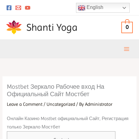
Skip
English
to
content
Shanti Yoga
0
Mostbet Зеркало Рабочее вход На
Официальный Сайт Мостбет
Leave a Comment
/
Uncategorized
/ By
Administrator
Онлайн Казино Mostbet официальный Сайт, Регистрация
только Зеркало Мостбет