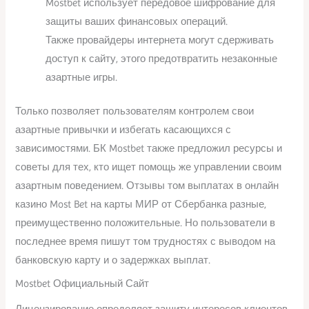
Mostbet использует передовое шифрование для
защиты ваших финансовых операций.
Также провайдеры интернета могут сдерживать
доступ к сайту, этого предотвратить незаконные
азартные игры.
Только позволяет пользователям контролем свои
азартные привычки и избегать касающихся с
зависимостями. БК Mostbet также предложил ресурсы и
советы для тех, кто ищет помощь же управлении своим
азартным поведением. Отзывы том выплатах в онлайн
казино Most Bet на карты МИР от Сбербанка разные,
преимущественно положительные. Но пользователи в
последнее время пишут том трудностях с выводом на
банковскую карту и о задержках выплат.
Mostbet Официальный Сайт