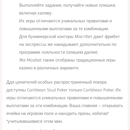
Выполняйте задания, получайте новые плюшки,
включая халяву.
Их игры отличаются уникальных правилами и
повышенными выплатами за те комбинации.
Для букмекерской конторы Мостбет дают фрибет
на экспрессы же накидывают дополнительно по
программе лояльности (опишем далее).
Же Mostbet также отобраны традиционные игры
казино в различных варианте.
Ддя ценителей особых распространенный покера
доступны Caribbean Stud Poker только Caribbean Poker. Их
игры отличаются уникальных правилами и повышенными
выплатами за эти комбинации. Ваша главная – открывать
ячейки на игровом поле и находить призы, избегая”
“учитывавшимися этом мин.