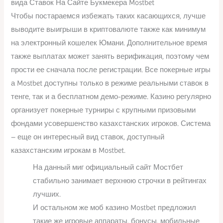
вида Ставок На Сайте Букмекера Mostbet
Чтобы постараемся избежать таких касающихся, лучше
выводите выигрыши в криптовалюте также как минимум
на электронный кошелек Юмани. Дополнительное время
также выплатах может занять верификация, поэтому чем
прости ее сначала после регистрации. Все покерные игры
а Mostbet доступны только в режиме реальными ставок в
тенге, так и а бесплатном демо-режиме. Казино регулярно
организует покерные турниры с крупными призовыми
фондами усовершенство казахстанских игроков. Система
– еще он интересный вид ставок, доступный
казахстанским игрокам в Mostbet.
На данный миг официальный сайт Мостбет
стабильно занимает верхнюю строчки в рейтингах
лучших.
И остальном же моб казино Mostbet предложил
такие же игровые аппараты, бонусы, мобильные