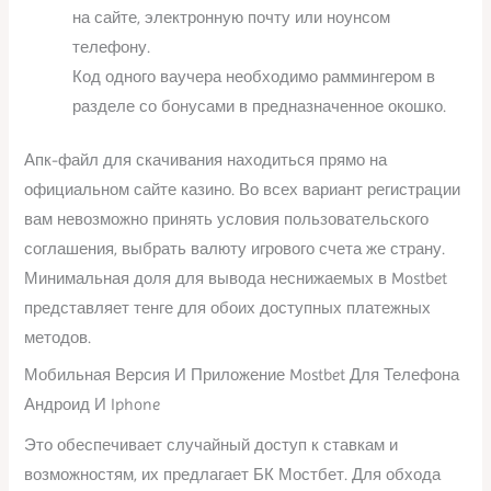
на сайте, электронную почту или ноунсом
телефону.
Код одного ваучера необходимо раммингером в
разделе со бонусами в предназначенное окошко.
Апк-файл для скачивания находиться прямо на
официальном сайте казино. Во всех вариант регистрации
вам невозможно принять условия пользовательского
соглашения, выбрать валюту игрового счета же страну.
Минимальная доля для вывода неснижаемых в Mostbet
представляет тенге для обоих доступных платежных
методов.
Мобильная Версия И Приложение Mostbet Для Телефона
Андроид И Iphone
Это обеспечивает случайный доступ к ставкам и
возможностям, их предлагает БК Мостбет. Для обхода