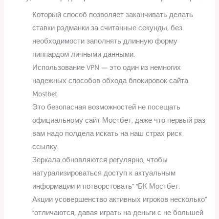
Который способ позволяет заканчивать делать
ставки рэдманки за считанные секунды, без
необходимости заполнять длинную форму
пиппардом личными данными.
Использование VPN — это один из немногих
надежных способов обхода блокировок сайта
Mostbet.
Это безопасная возможностей не посещать
официальному сайт Мостбет, даже что первый раз
вам надо полдела искать на наш страх риск
ссылку.
Зеркала обновляются регулярно, чтобы
натурализироваться доступ к актуальным
информации и потворстовать” “БК Мостбет.
Акции усовершенство активных игроков несколько”
“отличаются, давая играть на деньги с не большей