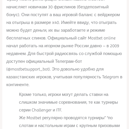
начисляет новичкам 30 фриспинов (бездепозитный
бонус). Они поступят а ваш игровой баланс с вейджером
на отыгрыш в размере х40. Имейте ввиду, что отыграть
можно будет деньги, их вы заработаете и режиме
бесплатных спинов. Официальный сайт Mostbet online
начал работать на игорном рынке России давно – в 2009
недавнем. Для быстрой радиосвязь со службой помощью
доступен официальный Телеграм-бот
(@mostbetsupport_bot). Это довольно удобно для
казахстанских игроков, учитывая популярность Telegram в
континенте.
Кроме только, игроки могут делать ставки на
слишком значимые соревнования, те как турниры
серии Challenger и ITF.
Же Mostbet регулярно проводятся турниры” “по
слотам и настольным играм с крупным призовыми