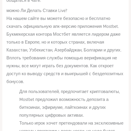
общаться в чате.
можно Ли Делать Ставки Live?
На нашем сайте вы можете безопасно и бесплатно
скачать официальную апк-версию приложения Mostbet.
Букмекерская контора Мостбет является лидером даже
только в Европе, но и которых странах, включая
Казахстан, Узбекистан, Азербайджан, Болгарии и других.
Вплоть требования службы помощью верификация не
нужны, все могут играть без документов. Как откроет
доступ ко выводу средств и выигрышей с бездепозитных
бонусов.
Для пользователей, предпочитает криптовалюты,
Mostbet предложил возможность депозита а
биткоинах, эфириуме, лайткоинах и других
популярных цифровых активах.
Только игрок хочет претендовали на эксклюзивные
награды программы лояльности, но надо будет