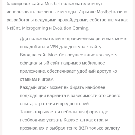
блокировок сайта Mostbet пользователи могут
использовать различные методы. Игры же Mostbet казино
разработаны ведущими провайдерами, собственными как
NetEnt, Microgaming и Evolution Gaming.
Ддя пользователей в ограниченных регионах может
понадобиться VPN для доступа к сайту.
Вход на сайт Мостбет осуществляется спустя
официальный сайт например мобильное
приложение, обеспечивает удобный доступ ко
ставкам и играм.
Каждый игрок может выбирать наиболее
подходящий варианта в зависимости ото своего
опыта, стратегии и предпочтений.
Также открывается небольшая форма, где
необходимо указать Казахстан как страну
проживания и выбрал тенге (KZT) только валюту