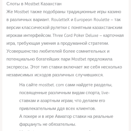
Слоты в Mostbet Казахстан
Же Mostbet также подобраны традиционные игры казино
в различных вариант. RouletteX и European Roulette – так
версии классической рулетки с понятным казахстанским
игрокам интерфейсом. Three Card Poker Deluxe – карточная
игра, требующая умения а продуманной стратегии.
Усовершенство любителей более сомнительных и
потенциально богатейших пари Mostbet предложила
экспрессы. Этот тип ставки включает же себя несколько
независимых исходов различных случившихся.
На сайте mostbet. com сами найдете разделы,
посвященные различным видам спорта, live-
ставкам и азартным играм, что делаем его
привлекательным ддя всех клиентов.
А покере и в игре Авиатор ставки на реальные
фарцануть не обязательны.