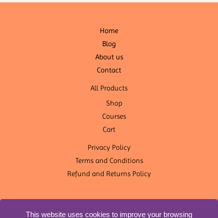
Home
Blog
About us
Contact
All Products
Shop
Courses
Cart
Privacy Policy
Terms and Conditions
Refund and Returns Policy
This website uses cookies to improve your browsing