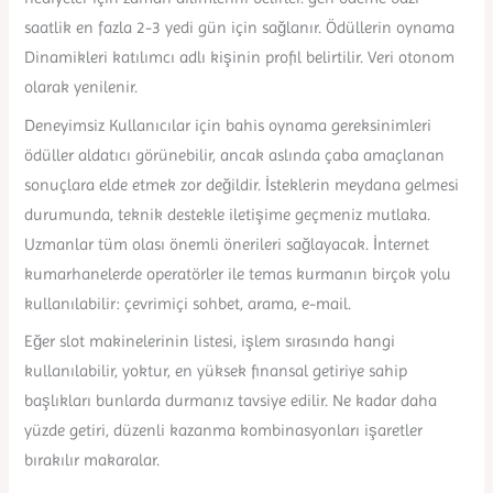
saatlik en fazla 2-3 yedi gün için sağlanır. Ödüllerin oynama
Dinamikleri katılımcı adlı kişinin profil belirtilir. Veri otonom
olarak yenilenir.
Deneyimsiz Kullanıcılar için bahis oynama gereksinimleri
ödüller aldatıcı görünebilir, ancak aslında çaba amaçlanan
sonuçlara elde etmek zor değildir. İsteklerin meydana gelmesi
durumunda, teknik destekle iletişime geçmeniz mutlaka.
Uzmanlar tüm olası önemli önerileri sağlayacak. İnternet
kumarhanelerde operatörler ile temas kurmanın birçok yolu
kullanılabilir: çevrimiçi sohbet, arama, e-mail.
Eğer slot makinelerinin listesi, işlem sırasında hangi
kullanılabilir, yoktur, en yüksek finansal getiriye sahip
başlıkları bunlarda durmanız tavsiye edilir. Ne kadar daha
yüzde getiri, düzenli kazanma kombinasyonları işaretler
bırakılır makaralar.