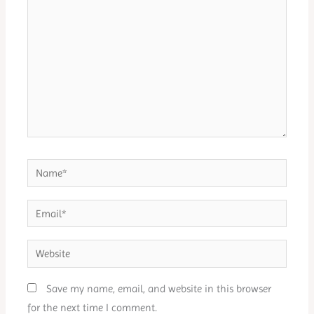
Name*
Email*
Website
Save my name, email, and website in this browser
for the next time I comment.