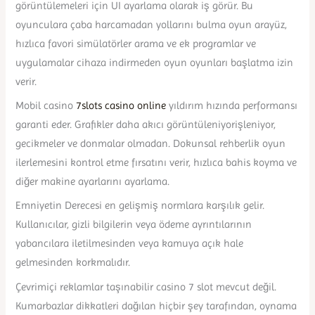
görüntülemeleri için UI ayarlama olarak iş görür. Bu
oyunculara çaba harcamadan yollarını bulma oyun arayüz,
hızlıca favori simülatörler arama ve ek programlar ve
uygulamalar cihaza indirmeden oyun oyunları başlatma izin
verir.
Mobil casino
7slots casino online
yıldırım hızında performansı
garanti eder. Grafikler daha akıcı görüntüleniyorişleniyor,
gecikmeler ve donmalar olmadan. Dokunsal rehberlik oyun
ilerlemesini kontrol etme fırsatını verir, hızlıca bahis koyma ve
diğer makine ayarlarını ayarlama.
Emniyetin Derecesi en gelişmiş normlara karşılık gelir.
Kullanıcılar, gizli bilgilerin veya ödeme ayrıntılarının
yabancılara iletilmesinden veya kamuya açık hale
gelmesinden korkmalıdır.
Çevrimiçi reklamlar taşınabilir casino 7 slot mevcut değil.
Kumarbazlar dikkatleri dağılan hiçbir şey tarafından, oynama