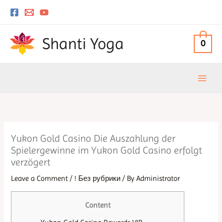
Skip
to
content
Shanti Yoga
0
Yukon Gold Casino Die Auszahlung der
Spielergewinne im Yukon Gold Casino erfolgt
verzögert
Leave a Comment
/
! Без рубрики
/ By
Administrator
Content