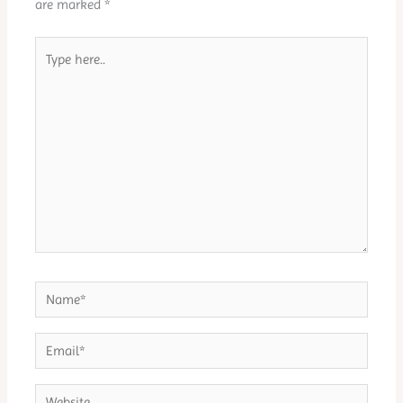
are marked
*
Type
here..
Name*
Email*
Website