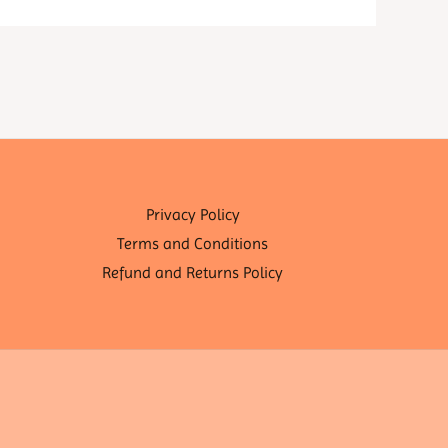
Privacy Policy
Terms and Conditions
Refund and Returns Policy