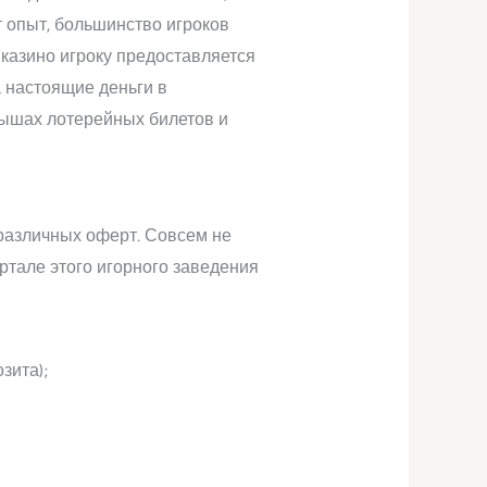
т опыт, большинство игроков
 казино игроку предоставляется
 настоящие деньги в
рышах лотерейных билетов и
различных оферт. Совсем не
ртале этого игорного заведения
зита);