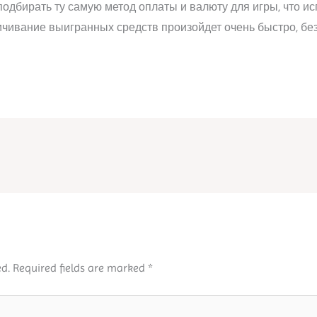
одбирать ту самую метод оплаты и валюту для игры, что и
чивание выигранных средств произойдет очень быстро, без
d.
Required fields are marked
*