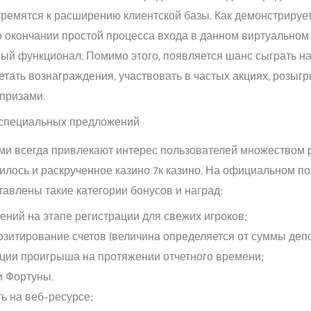
тремятся к расширению клиентской базы. Как демонстрируе
о окончании простой процесса входа в данном виртуальном
ый функционал. Помимо этого, появляется шанс сыграть на
тать вознаграждения, участвовать в частых акциях, розыг
призами.
 специальных предложений
ми всегда привлекают интерес пользователей множеством 
илось и раскрученное казино 7к казино. На официальном по
авлены такие категории бонусов и наград:
ний на этапе регистрации для свежих игроков;
зитирование счетов (величина определяется от суммы депо
ции проигрыша на протяжении отчетного времени;
и Фортуны.
ь на веб-ресурсе;