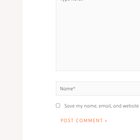
here..
Name*
Save my name, email, and website i