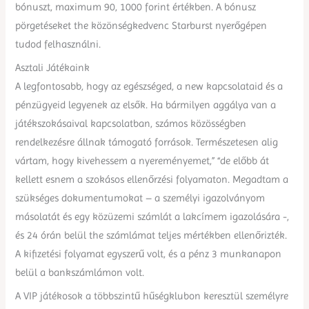
bónuszt, maximum 90, 1000 forint értékben. A bónusz
pörgetéseket the közönségkedvenc Starburst nyerőgépen
tudod felhasználni.
Asztali Játékaink
A legfontosabb, hogy az egészséged, a new kapcsolataid és a
pénzügyeid legyenek az elsők. Ha bármilyen aggálya van a
játékszokásaival kapcsolatban, számos közösségben
rendelkezésre állnak támogató források. Természetesen alig
vártam, hogy kivehessem a nyereményemet,” “de előbb át
kellett esnem a szokásos ellenőrzési folyamaton. Megadtam a
szükséges dokumentumokat – a személyi igazolványom
másolatát és egy közüzemi számlát a lakcímem igazolására -,
és 24 órán belül the számlámat teljes mértékben ellenőrizték.
A kifizetési folyamat egyszerű volt, és a pénz 3 munkanapon
belül a bankszámlámon volt.
A VIP játékosok a többszintű hűségklubon keresztül személyre