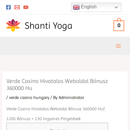
Skip
English
to
content
Shanti Yoga
0
Verde Casino Hivatalos Weboldal Bónusz
360000 Hu
/
verde casino hungary
/ By
Administrator
Verde Casino Hivatalos Weboldal Bónusz 360000 Huf
1200 Bónusz + 230 Ingyenes Pörgetések