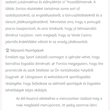
szabott jutalmakhoz és előnyökhöz is” “hozzáférhetnek. A
lábléc fontos részleteket tartalmaz some sort of
szabályzatokról, az engedélyezésről, a bónuszfeltételekről és a
társult játékszolgáltatókról. Tekintettel arra, hogy a portugál
piacra összpontosít, és arra törekszik, hogy jó felhasználói
élményt nyújtson, nem meglepő, hogy az Verde Casino
jelentős érdeklődést váltott ki az ország játékosaiból.
🏆 Népszerű Nyerőgépek
Emellett egy Sport üdvözlő csomagot is igénybe vehet, hogy
beindítsa fogadási élményét. 🌿 Fontos megjegyezni, hogy the
promóciók és azok feltételei az Ön tartózkodási helyétől
függnek. 🌿 Látogasson el weboldalunk sportfogadási
részlegébe, hogy felfedezze az elérhető sportágak és fogadási
lehetőségek teljes skáláját.
Az élő kaszinó eléréséhez a menüsorban találod meg a
new megfelelő menüpontot, itt pedig azonnal látni