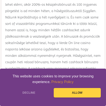
lehet elérni, akár 200%-os készpénzbónuszt és 100 ingyenes
pörgetést is ad minden héten, a hűségstátuszuktól függően.
Nálunk kipróbálhatja a hét nyerőgépeit is. És nem csak some
sort of visszatérítési programunkkal tűnünk ki a többi közül,
hanem azzal is, hogy minden hétfőn cashbacket adunk
játékosainknak a veszteségeik után. A bónuszok és promóciók
sokszínűsége lehetővé teszi, hogy a Verde On line casino
naponta lekösse arizona ügyfeleket, és biztosítsa, hogy
minden alkalommal nyereményt nyerjenek. Hűségszintet, nem
csupán heti reload bónuszra, hanem heti cashback bónuszra
is számíthatsz. A cashback vagy magyarul pénzvisszafizetési
bónusz különleges, promóció, hiszen ez az egyetlen, amely
This website uses cookies to improve your browsing
nem a nyereményeidet növeli, hanem a new veszteségeidet
experience.
Privacy Policy
csökkenti. Ennek megfelelően remekül kombinálható más
DECLINE
ALLOW
online on line casino bonuses bónuszokkal.
A kaszinó mindössze 2021-ben nyitotta meg a kapuit,