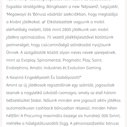
fogadási stratégiákig. Böngésszen a new ‘Népszerű’, ‘Legújabb’,
‘Megaways’ és ‘Bónusz vásárlás’ szekciókban, hogy megtalálja
a kívánt játékokat. 🌿 Elkötelezettek vagyunk a mobil
elérhetőség mellett, több mint 2800 játékunk van mobil
játékra optimalizálva. 75 vezető játékfejlesztővel kötöttünk
partnerséget, hogy csúcsminőségű szórakozást nyújtsunk
Önnek. A szolgáltatók között olyan neves nevek szerepelnek,
mint az Evoplay, Spinomental, Pragmatic Play, Saint,
Endorphina, Amatic Industries és Evolution Gaming.
A Kaszinó Engedélyezett És Szabályozott?”
Amint az új játékosok regisztrálnak egy számlát, jogosultak
lesznek a nagylelkű üdvözlő csomagra, amely az első három
befizetésüket fedezi. Nálunk minden erre jogosult aktív játékos
automatikusan cashback bónuszban részesül, minden héten
hétfőn! A Procuring maximális összege six hundred, 000 forint,
mértéke a hűségstátuszodtól függ. A pénzvisszafizetési bónusz