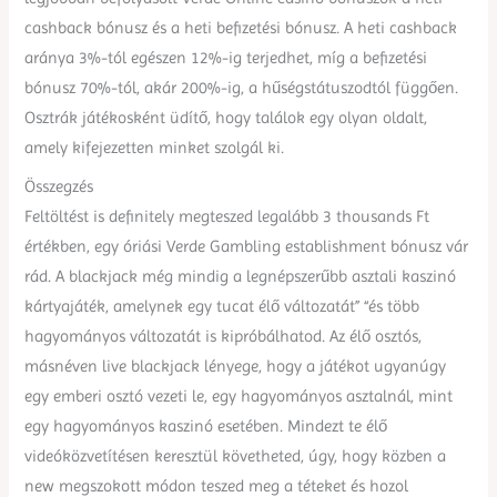
cashback bónusz és a heti befizetési bónusz. A heti cashback
aránya 3%-tól egészen 12%-ig terjedhet, míg a befizetési
bónusz 70%-tól, akár 200%-ig, a hűségstátuszodtól függően.
Osztrák játékosként üdítő, hogy találok egy olyan oldalt,
amely kifejezetten minket szolgál ki.
Összegzés
Feltöltést is definitely megteszed legalább 3 thousands Ft
értékben, egy óriási Verde Gambling establishment bónusz vár
rád. A blackjack még mindig a legnépszerűbb asztali kaszinó
kártyajáték, amelynek egy tucat élő változatát” “és több
hagyományos változatát is kipróbálhatod. Az élő osztós,
másnéven live blackjack lényege, hogy a játékot ugyanúgy
egy emberi osztó vezeti le, egy hagyományos asztalnál, mint
egy hagyományos kaszinó esetében. Mindezt te élő
videóközvetítésen keresztül követheted, úgy, hogy közben a
new megszokott módon teszed meg a téteket és hozol