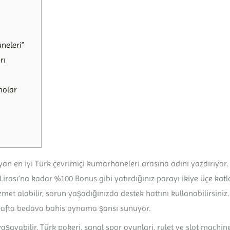
neleri”
rı
nolar
layan en iyi Türk çevrimiçi kumarhaneleri arasına adını yazdırıyo
Lirası’na kadar %100 Bonus gibi yatırdığınız parayı ikiye üçe ka
met alabilir, sorun yaşadığınızda destek hattını kullanabilirsiniz
r hafta bedava bahis oynama şansı sunuyor.
yaşayabilir, Türk pokeri, sanal spor oyunlari, rulet ve slot machi