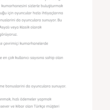
ne kumarhanesini sizlerle buluşturmak
uğu için oyuncular hızla ihtiyaçlarına
nuslarini da oyunculara sunuyor. Bu
Asyalı veya klasik olarak
 görüyoruz.
çe çevrimiçi kumarhanelerde
e en çok kullanıcı sayısına sahip olan
me bonuslarini da oyunculara sunuyor.
r sunmak, hızlı ödemeler yapmak
msever ve kibar olan Türkçe müşteri