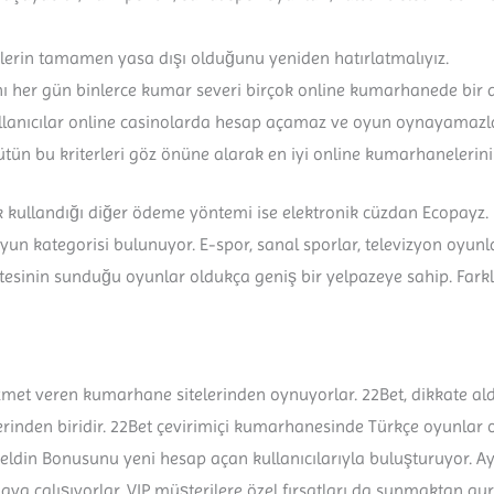
lerin tamamen yasa dışı olduğunu yeniden hatırlatmalıyız.
 her gün binlerce kumar severi birçok online kumarhanede bir ar
lanıcılar online casinolarda hesap açamaz ve oyun oynayamazla
ütün bu kriterleri göz önüne alarak en iyi online kumarhanelerini s
 kullandığı diğer ödeme yöntemi ise elektronik cüzdan Ecopayz. 
oyun kategorisi bulunuyor. E-spor, sanal sporlar, televizyon oyun
sitesinin sunduğu oyunlar oldukça geniş bir yelpazeye sahip. Farkl
izmet veren kumarhane sitelerinden oynuyorlar. 22Bet, dikkate ald
lerinden biridir. 22Bet çevirimiçi kumarhanesinde Türkçe oyunlar 
ldin Bonusunu yeni hesap açan kullanıcılarıyla buluşturuyor. Ayr
maya çalışıyorlar. VIP müşterilere özel fırsatları da sunmaktan g