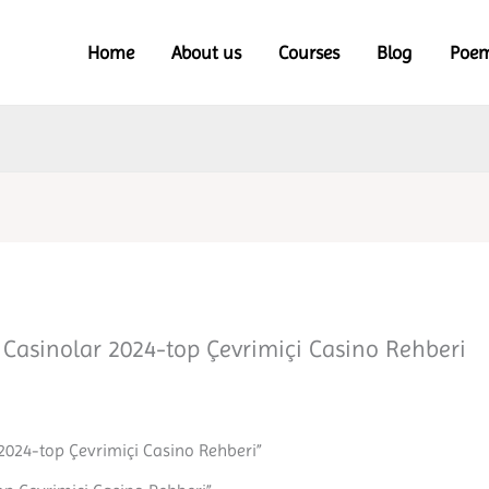
Home
About us
Courses
Blog
Poe
e Casinolar 2024-top Çevrimiçi Casino Rehberi
 2024-top Çevrimiçi Casino Rehberi”