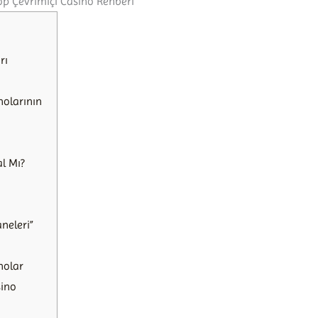
top Çevrimiçi Casino Rehberi”
rı
nolarının
l Mı?
neleri”
nolar
sino