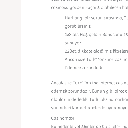
casinosu gözden kaçmış olabilecek hat
Herhangi bir sorun sırasında, T
görebilirsiniz.
1xSlots Hoş geldin Bonusunu 15
sunuyor.
22Bet, dikkate aldığımız filtrele
Ancak size Türk” “on-line casino
ödemek zorundadır.
Ancak size Türk” “on the internet casin
ödemek zorundadır. Bunun gibi birçok kr
olanlarını derledik. Türk lüks kumarh
yanındaki kumarhanelerde oynamaya 
Casinomaxi
Bu nedenle yetişkinler de bu siteleri ku