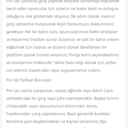
Pin-Up Casino’ya giriş yapmak empieza oynamaya başlamak
tercih eden oyuncular için sürecin ne kadar basit ve anlaşılır
olduğunu size göstermek istiyoruz. İlk adım olarak, mevcut
giriş adresimizi kullanarak kayıt formumuzu doldurmanız
gerekiyor. Her bir bahis türü, oyuncularımıza farklı stratejiler
ve kazanma fırsatları sunar. Güvenilir ve adil bir bahis ortamı
sağlamak için lisanslı ve düzenli olarak denetlenen bir
platform olarak hizmet veriyoruz. PinUp bahis seçeneklerimiz
ve oranlarımız hakkında” “daha fazla bilgi almak için lütfen
net sitemizi ziyaret edin veya uygulamamızı indirin.
Pin Up Türkiye Bonusları
Pin-Up casino çalışanları, sosyal ağlarda veya dahili Canlı
sohbette asla bir giriş veya şifre istemeyecektir. Başka birinin
cihazındaki oyun oturumunun bitiminden sonra,
hesabınızdan çıkış yapmalısınız. Basit güvenlik kuralları,
kendinizi para kaybetmekten ve kişisel verilerinizi ifşa