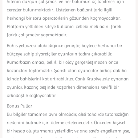
Sitenin düzgün çalışması ve her bölümün açılabilmesi için
çerezler bulunmaktadır.. Listelenen bağlantılarla ilgili
herhangi bir soru operatörlerin gözünden kaçmayacaktır..
Platform yetkilileri siteye kullanıcı çekebilmek adını farklı
farklı çalışmalar yapmaktadır.
Bahis yelpazesi olabildiğince geniştir, böylece herhangi bir
bütçeye sahip ziyaretçiler oyunların tadını çıkarabilir.
Kumarbazın amacı, belirli bir olay gerçekleşmeden önce
kazançları toplamaktır. Şanslı olan oyuncular birkaç dakika
içinde bahislerini kat artırabilirler. Canlı Krupiyelerle oynanan
oyunlar, kazanç peşinde koşarken dimensions keyifli bir
arkadaşlık sağlayacaktır.
Bonus Pullar
Bu bilgiler tamamen aynı olmalıdır, aksi takdirde tutarsızlığın
nedenini bulmak için ödeme ertelenecektir. Önceden kişisel
bir hesap oluşturmanız yeterlidir; ve ana sayfa engellenmişse,