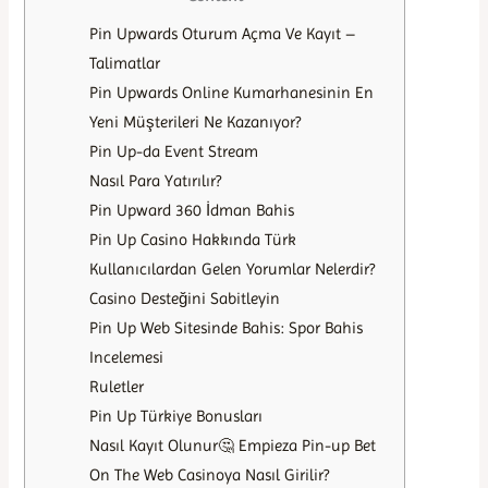
Pin Upwards Oturum Açma Ve Kayıt –
Talimatlar
Pin Upwards Online Kumarhanesinin En
Yeni Müşterileri Ne Kazanıyor?
Pin Up-da Event Stream
Nasıl Para Yatırılır?
Pin Upward 360 İdman Bahis
Pin Up Casino Hakkında Türk
Kullanıcılardan Gelen Yorumlar Nelerdir?
Casino Desteğini Sabitleyin
Pin Up Web Sitesinde Bahis: Spor Bahis
Incelemesi
Ruletler
Pin Up Türkiye Bonusları
Nasıl Kayıt Olunur🤔 Empieza Pin-up Bet
On The Web Casinoya Nasıl Girilir?