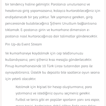
bir tendency haline gelmiştir. Parolanızı unutursanız ve
hesabınıza giriş yapamazsanız, kolayca kurtarabileceğiniz için
endişelenecek bir şey yoktur. Tek yapmanız gereken, giriş
penceresinde bulabileceğiniz Şifremi Unuttum bağlantısına
tıklamak. E-postanızı girin ve kumarhane dimension e-
postanızı nasıl kurtaracağınıza dair talimatlar gönderecektir.
Pin Up-da Event Stream
Ve kumarhaneye kaydolmak için cep telefonunuzu
kullandıysanız, yeni şifreniz kısa mesajla gönderilecektir.
Pinup kumarhanesinde 10 Türk Lirası tutarından para ile
oynayabilirsiniz. Üstelik bu depozito bile saatlerce oyun seansı
için yeterli olacaktır.
Katılmak için kişisel bir hesap oluşturmanız, para
yatırmanız ve istediğiniz oyunu seçmeniz gerekir.
Futbol ve tenis gibi en popüler sporların yanı sıra espor,
masa tenisi, badminton dahil 40’tan fazla spor dalını