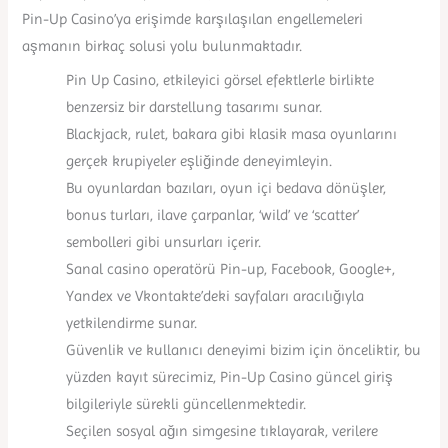
Pin-Up Casino’ya erişimde karşılaşılan engellemeleri
aşmanın birkaç solusi yolu bulunmaktadır.
Pin Up Casino, etkileyici görsel efektlerle birlikte
benzersiz bir darstellung tasarımı sunar.
Blackjack, rulet, bakara gibi klasik masa oyunlarını
gerçek krupiyeler eşliğinde deneyimleyin.
Bu oyunlardan bazıları, oyun içi bedava dönüşler,
bonus turları, ilave çarpanlar, ‘wild’ ve ‘scatter’
sembolleri gibi unsurları içerir.
Sanal casino operatörü Pin-up, Facebook, Google+,
Yandex ve Vkontakte’deki sayfaları aracılığıyla
yetkilendirme sunar.
Güvenlik ve kullanıcı deneyimi bizim için önceliktir, bu
yüzden kayıt sürecimiz, Pin-Up Casino güncel giriş
bilgileriyle sürekli güncellenmektedir.
Seçilen sosyal ağın simgesine tıklayarak, verilere