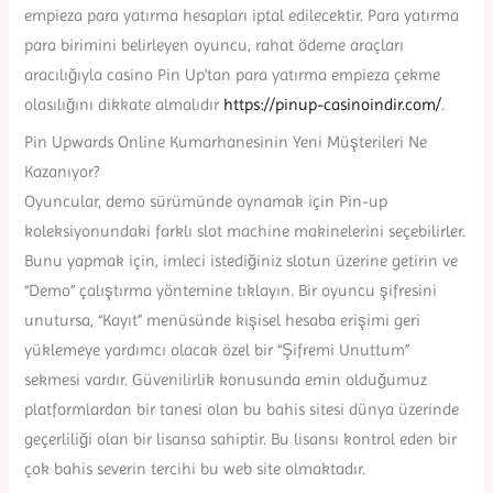
empieza para yatırma hesapları iptal edilecektir. Para yatırma
para birimini belirleyen oyuncu, rahat ödeme araçları
aracılığıyla casino Pin Up’tan para yatırma empieza çekme
olasılığını dikkate almalıdır
https://pinup-casinoindir.com/
.
Pin Upwards Online Kumarhanesinin Yeni Müşterileri Ne
Kazanıyor?
Oyuncular, demo sürümünde oynamak için Pin-up
koleksiyonundaki farklı slot machine makinelerini seçebilirler.
Bunu yapmak için, imleci istediğiniz slotun üzerine getirin ve
“Demo” çalıştırma yöntemine tıklayın. Bir oyuncu şifresini
unutursa, “Kayıt” menüsünde kişisel hesaba erişimi geri
yüklemeye yardımcı olacak özel bir “Şifremi Unuttum”
sekmesi vardır. Güvenilirlik konusunda emin olduğumuz
platformlardan bir tanesi olan bu bahis sitesi dünya üzerinde
geçerliliği olan bir lisansa sahiptir. Bu lisansı kontrol eden bir
çok bahis severin tercihi bu web site olmaktadır.