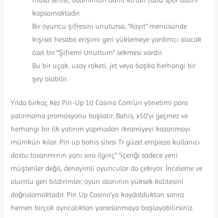
kapsamaktadır.
Bir oyuncu şifresini unutursa, “Kayıt” menüsünde
kişisel hesaba erişimi geri yüklemeye yardımcı olacak
özel bir “Şifremi Unuttum” sekmesi vardır.
Bu bir uçak, uzay roketi, jet veya başka herhangi bir
şey olabilir.
Yılda birkaç kez Pin-Up 10 Casino Com’un yönetimi para
yatırmama promosyonu başlatır. Bahis, x50’yi geçmez ve
herhangi bir ilk yatırım yapmadan ikramiyeyi kazanmayı
mümkün kılar. Pin up bahis sitesi Tr güzel empieza kullanıcı
dostu tasarımının yanı sıra ilginç” “içeriği sadece yeni
müşteriler değil, deneyimli oyuncular da çekiyor. İnceleme ve
olumlu geri bildirimler, oyun alanının yüksek kalitesini
doğrulamaktadır. Pin Up Casino’ya kaydolduktan sonra
hemen birçok ayrıcalıktan yararlanmaya başlayabilirsiniz.