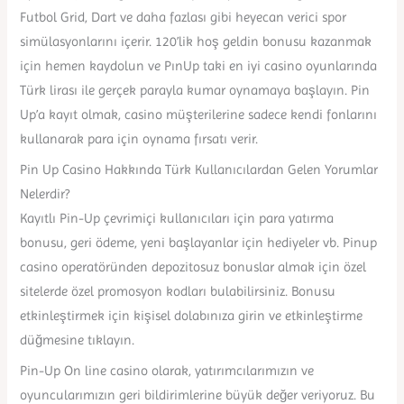
Futbol Grid, Dart ve daha fazlası gibi heyecan verici spor
simülasyonlarını içerir. 120’lik hoş geldin bonusu kazanmak
için hemen kaydolun ve PınUp taki en iyi casino oyunlarında
Türk lirası ile gerçek parayla kumar oynamaya başlayın. Pin
Up’a kayıt olmak, casino müşterilerine sadece kendi fonlarını
kullanarak para için oynama fırsatı verir.
Pin Up Casino Hakkında Türk Kullanıcılardan Gelen Yorumlar
Nelerdir?
Kayıtlı Pin-Up çevrimiçi kullanıcıları için para yatırma
bonusu, geri ödeme, yeni başlayanlar için hediyeler vb. Pinup
casino operatöründen depozitosuz bonuslar almak için özel
sitelerde özel promosyon kodları bulabilirsiniz. Bonusu
etkinleştirmek için kişisel dolabınıza girin ve etkinleştirme
düğmesine tıklayın.
Pin-Up On line casino olarak, yatırımcılarımızın ve
oyuncularımızın geri bildirimlerine büyük değer veriyoruz. Bu