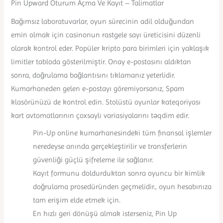
Pin Upward Oturum Açma Ve Kayıt – Talimatlar
Bağımsız laboratuvarlar, oyun sürecinin adil olduğundan
emin olmak için casinonun rastgele sayı üreticisini düzenli
olarak kontrol eder. Popüler kripto para birimleri için yaklaşık
limitler tabloda gösterilmiştir. Onay e-postasını aldıktan
sonra, doğrulama bağlantısını tıklamanız yeterlidir.
Kumarhaneden gelen e-postayı göremiyorsanız, Spam
klasörünüzü de kontrol edin. Stolüstü oyunlar kateqoriyası
kart avtomatlarının çoxsaylı variasiyalarını təqdim edir.
Pin-Up online kumarhanesindeki tüm finansal işlemler
neredeyse anında gerçekleştirilir ve transferlerin
güvenliği güçlü şifreleme ile sağlanır.
Kayıt formunu doldurduktan sonra oyuncu bir kimlik
doğrulama prosedüründen geçmelidir., oyun hesabınıza
tam erişim elde etmek için.
En hızlı geri dönüşü almak isterseniz, Pin Up