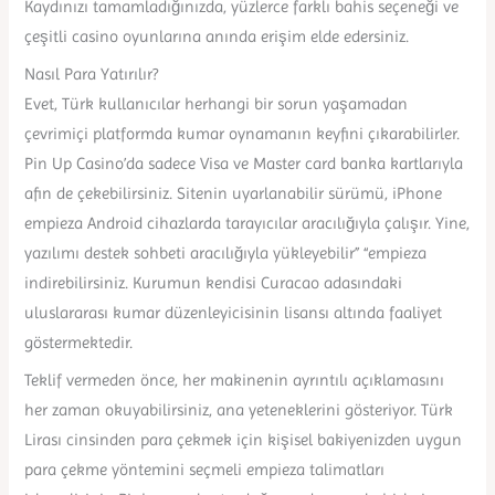
Kaydınızı tamamladığınızda, yüzlerce farklı bahis seçeneği ve
çeşitli casino oyunlarına anında erişim elde edersiniz.
Nasıl Para Yatırılır?
Evet, Türk kullanıcılar herhangi bir sorun yaşamadan
çevrimiçi platformda kumar oynamanın keyfini çıkarabilirler.
Pin Up Casino’da sadece Visa ve Master card banka kartlarıyla
afin de çekebilirsiniz. Sitenin uyarlanabilir sürümü, iPhone
empieza Android cihazlarda tarayıcılar aracılığıyla çalışır. Yine,
yazılımı destek sohbeti aracılığıyla yükleyebilir” “empieza
indirebilirsiniz. Kurumun kendisi Curacao adasındaki
uluslararası kumar düzenleyicisinin lisansı altında faaliyet
göstermektedir.
Teklif vermeden önce, her makinenin ayrıntılı açıklamasını
her zaman okuyabilirsiniz, ana yeteneklerini gösteriyor. Türk
Lirası cinsinden para çekmek için kişisel bakiyenizden uygun
para çekme yöntemini seçmeli empieza talimatları