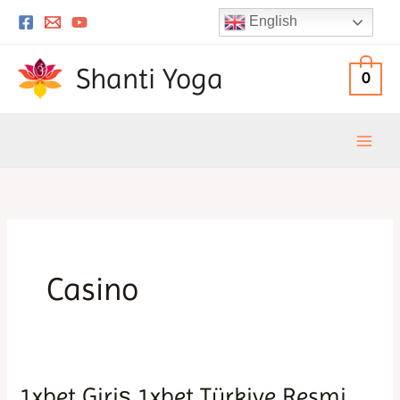
Skip
English
to
content
Shanti Yoga
0
Casino
1xbet Giriş 1xbet Türkiye Resmi
1xbet