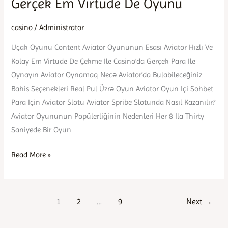
Gerçek Em Virtude De Oyunu
Resmi
Net
casino
/
Administrator
Sitesi:
Uçak Oyunu Content Aviator Oyununun Esası Aviator Hızlı Ve
Gerçek
Kolay Em Virtude De Çekme Ile Casino’da Gerçek Para Ile
Em
Oynayın Aviator Oynamaq Necə Aviator’da Bulabileceğiniz
Virtude
Bahis Seçenekleri Real Pul Üzrə Oyun Aviator Oyun Içi Sohbet
De
Para Için Aviator Slotu Aviator Spribe Slotunda Nasıl Kazanılır?
Oyunu
Aviator Oyununun Popülerliğinin Nedenleri Her 8 Ila Thirty
Saniyede Bir Oyun
Read More »
1
2
…
9
Next
→