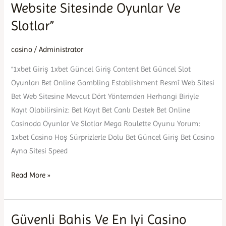
Online
Website Sitesinde Oyunlar Ve
Casino
Slotlar”
1xbet
Resmi
casino
/
Administrator
Website
“1xbet Giriş 1xbet Güncel Giriş Content Bet Güncel Slot
Sitesinde
Oyunları Bet Online Gambling Establishment Resmî Web Sitesi
Oyunlar
Bet Web Sitesine Mevcut Dört Yöntemden Herhangi Biriyle
Ve
Kayıt Olabilirsiniz: Bet Kayıt Bet Canlı Destek Bet Online
Slotlar”
Casinoda Oyunlar Ve Slotlar Mega Roulette Oyunu Yorum:
1xbet Casino Hoş Sürprizlerle Dolu Bet Güncel Giriş Bet Casino
Ayna Sitesi Speed
Read More »
Güvenli Bahis Ve En Iyi Casino
Güvenli