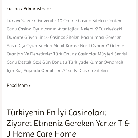
line
casino
/
Administrator
Casinolar
Türkiye’deki En Güvenilir 10 Online Casino Siteleri Content
2025-
Canlı Casino Oyunlarının Avantajları Nelerdir? Türkiye’deki
top
Durante Güvenilir 10 Casinos Siteleri Kaçınılması Gereken
Çevrimiçi
Yasa Dışı Oyun Siteleri Mobil Kumar Nasıl Oynanır? Ödeme
Casino
Oranları Ve Denetimler Türk Online Casinolar Müşteri Servisi
Rehberi”
Canlı Destek Özel Gün Bonusu Türkiye’de Kumar Oynamak
İçin Kaç Yaşında Olmalısınız? “En Iyi Casino Siteleri –
Read More »
Türkiyenin En İyi Casinoları:
Türkiyenin
En
Ziyaret Etmeniz Gereken Yerler T &
İyi
J Home Care Home
Casinoları: