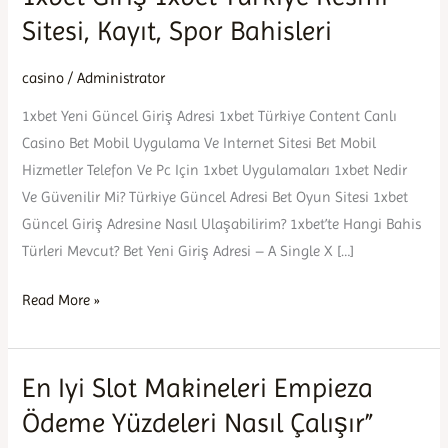
Giriş
Sitesi, Kayıt, Spor Bahisleri
1xbet
Türkiye
casino
/
Administrator
Resmi
1xbet Yeni Güncel Giriş Adresi 1xbet Türkiye Content Canlı
Sitesi,
Casino Bet Mobil Uygulama Ve Internet Sitesi Bet Mobil
Kayıt,
Hizmetler Telefon Ve Pc Için 1xbet Uygulamaları 1xbet Nedir
Spor
Ve Güvenilir Mi? Türkiye Güncel Adresi Bet Oyun Sitesi 1xbet
Bahisleri
Güncel Giriş Adresine Nasıl Ulaşabilirim? 1xbet’te Hangi Bahis
Türleri Mevcut? Bet Yeni Giriş Adresi – A Single X […]
Read More »
En Iyi Slot Makineleri Empieza
En
Iyi
Ödeme Yüzdeleri Nasıl Çalışır”
Slot