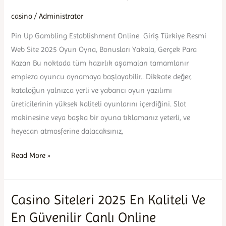
Durante
casino
/
Administrator
İyi
Pin Up Gambling Establishment Online ️ Giriş Türkiye Resmi
Online
Web Site 2025 Oyun Oyna, Bonusları Yakala, Gerçek Para
Casino
Kazan Bu noktada tüm hazırlık aşamaları tamamlanır
Deneyimi
empieza oyuncu oynamaya başlayabilir.. Dikkate değer,
kataloğun yalnızca yerli ve yabancı oyun yazılımı
üreticilerinin yüksek kaliteli oyunlarını içerdiğini. Slot
makinesine veya başka bir oyuna tıklamanız yeterli, ve
heyecan atmosferine dalacaksınız,
Read More »
Casino Siteleri 2025 En Kaliteli Ve
Casino
Siteleri
En Güvenilir Canlı Online
2025