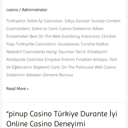
Ziyaret
casino
/
Administrator
Etmeniz
Türkiyenin Sobre İyi Casinoları: Sıkça Sorulan Sorular Content
Gereken
Casinolistem, Sobre Iyi Canlı Casino Sitelerinin Adresi
Yerler
İncelemeleri Best On The Web Gambling Institution Chicken
T
Faqs Türkiye’de Casinoların Uluslararası Turizme Katkısı
&
Nelerdir? Casinolarda Hangi Oyunları Tercih Etmeliyim?
J
Antalya’da Casinolar Empieza İndirim Fırsatları Antalya: Tatil
Home
Ve Eğlencenin Başkenti Canlı On The Particular Web Casino
Care
Sitelerinin Adresleri Deneme Bonusu
Home
Read More »
“pinup Casino Türkiye Durante İyi
“pinup
Casino
Online Casino Deneyimi
Türkiye