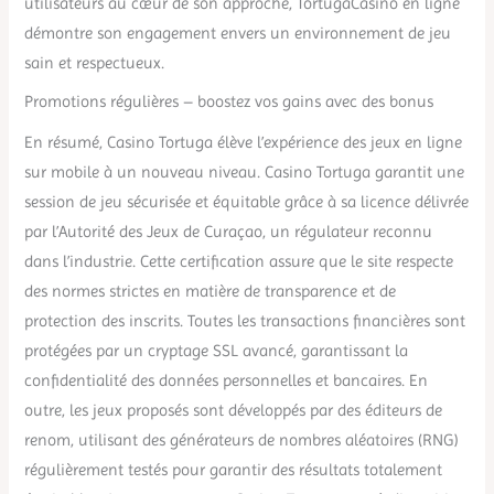
utilisateurs au cœur de son approche, TortugaCasino en ligne
démontre son engagement envers un environnement de jeu
sain et respectueux.
Promotions régulières – boostez vos gains avec des bonus
En résumé, Casino Tortuga élève l’expérience des jeux en ligne
sur mobile à un nouveau niveau. Casino Tortuga garantit une
session de jeu sécurisée et équitable grâce à sa licence délivrée
par l’Autorité des Jeux de Curaçao, un régulateur reconnu
dans l’industrie. Cette certification assure que le site respecte
des normes strictes en matière de transparence et de
protection des inscrits. Toutes les transactions financières sont
protégées par un cryptage SSL avancé, garantissant la
confidentialité des données personnelles et bancaires. En
outre, les jeux proposés sont développés par des éditeurs de
renom, utilisant des générateurs de nombres aléatoires (RNG)
régulièrement testés pour garantir des résultats totalement