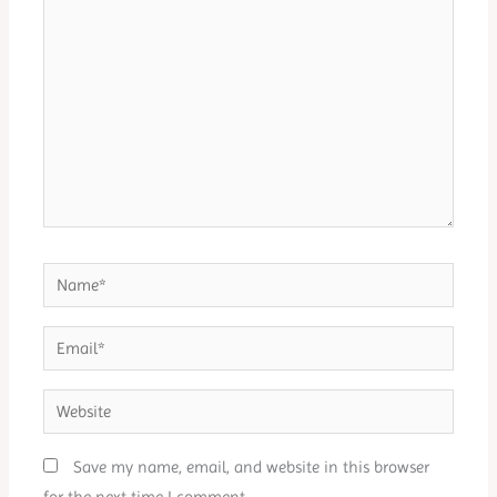
here..
Name*
Email*
Website
Save my name, email, and website in this browser