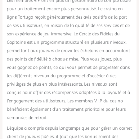
Les membres VIP ont en plus un gestionnaire de compte dédié
pour un traitement encore plus personnalisé​. Le casino en
ligne Tortuga reçoit généralement des avis positifs de la part
de ses utilisateurs, en raison de la qualité de ses services et de
son expérience de jeu immersive. Le Cercle des Fidèles du
Capitaine est un programme structuré en plusieurs niveaux,
permettant aux joueurs de gravir les échelons en accumulant
des points de fidélité à chaque mise. Plus vous jouez, plus
vous gagnez de points, ce qui vous permet de progresser dans
les différents niveaux du programme et d’accéder à des
privilèges de plus en plus intéressants. Les niveaux sont
conçus pour offrir des récompenses adaptées à la loyauté et à
l’engagement des utilisateurs. Les membres V.I.P du casino
bénéficient également d’un traitement prioritaire pour leurs
demandes de retrait.
L’équipe a compris depuis longtemps que pour gérer un carnet
client de joueurs fidèles, il faut que les bonus soient des