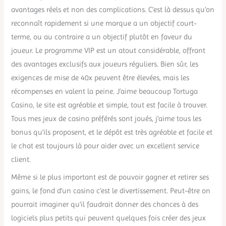
avantages réels et non des complications. C’est là dessus qu’on
reconnaît rapidement si une marque a un objectif court-
terme, ou au contraire a un objectif plutôt en faveur du
joueur. Le programme VIP est un atout considérable, offrant
des avantages exclusifs aux joueurs réguliers. Bien sûr, les
exigences de mise de 40x peuvent être élevées, mais les
récompenses en valent la peine. J’aime beaucoup Tortuga
Casino, le site est agréable et simple, tout est facile à trouver.
Tous mes jeux de casino préférés sont joués, j’aime tous les
bonus qu’ils proposent, et le dépôt est très agréable et facile et
le chat est toujours là pour aider avec un excellent service
client.
Même si le plus important est de pouvoir gagner et retirer ses
gains, le fond d’un casino c’est le divertissement. Peut-être on
pourrait imaginer qu’il faudrait donner des chances à des
logiciels plus petits qui peuvent quelques fois créer des jeux