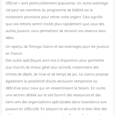
Officier » sont particulièrement populaires. Un autre avantage
clé pour les membres du programme de fidélité est le
traitement prioritaire pour retirer votre argent. Cela signifie
que vos retraits seront traités plus rapidement que ceux des
autres joueurs, vous permettant de recevoir vos revenus sans
délai.
Un aperçu de Tortuga Casino et ses avantages pour les joueurs
en France
Des outils spécifiques sont mis à disposition pour permettre
aux inscrits de mieux gérer leur activité, notamment des
limites de dépôt, de mise et de temps de jeu. Le casino propose
également la possibilité d’auto-exclusion temporaire ou
définitive pour ceux qui en ressentiraient le besoin. En outre,
une section dédiée sur le site fournit des ressources et des
liens vers des organisations spécialisées dans l’assistance aux
joueurs en difficulté. En plaçant la sécurité et le bien-être des