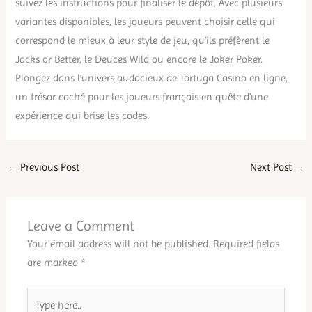
suivez les instructions pour finaliser le dépôt. Avec plusieurs
variantes disponibles, les joueurs peuvent choisir celle qui
correspond le mieux à leur style de jeu, qu’ils préfèrent le
Jacks or Better, le Deuces Wild ou encore le Joker Poker.
Plongez dans l’univers audacieux de Tortuga Casino en ligne,
un trésor caché pour les joueurs français en quête d’une
expérience qui brise les codes.
←
Previous Post
Next Post
→
Leave a Comment
Your email address will not be published.
Required fields
are marked
*
Type