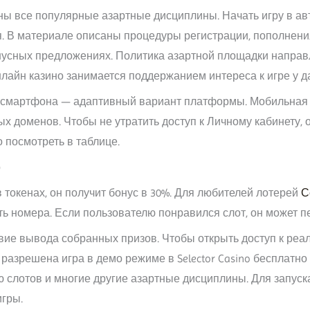
ы все популярные азартные дисциплины. Начать игру в ав
я. В материале описаны процедуры регистрации, пополнения
нусных предложениях. Политика азартной площадки направ
лайн казино занимается поддержанием интереса к игре у д
 смартфона — адаптивный вариант платформы. Мобильная 
ых доменов. Чтобы не утратить доступ к Личному кабинету, 
 посмотреть в таблице.
р
 токенах, он получит бонус в 30%. Для любителей лотерей
С
ть номера. Если пользователю понравился слот, он может п
вие вывода собранных призов. Чтобы открыть доступ к ре
разрешена игра в демо режиме в Selector Casino бесплатно 
 слотов и многие другие азартные дисциплины. Для запуск
игры.