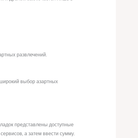
зартных развлечений.
я широкий выбор азартных
кладок представлены доступные
сервисов, а затем ввести сумму.