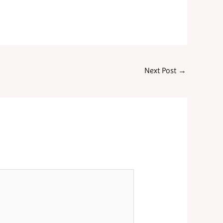
Next Post
→