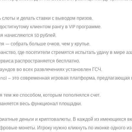
 слоты и делать ставки с выводом призов.
достигнутому клиентом рангу в VIP программе.
я начисляются 50 рублей.
я — собрать больше очков, чем у крупье.
анство, где посетители стремятся испытать удачу в мире а
рвиса распространяется бесплатно.
аундов во всех развлечениях установлен ГСЧ.
asino) – это современная игровая платформа, предлагающа
 тем же способом, которым пополнялся счет.
раняется весь функционал площадки.
фиатные деньги и криптовалюты. В каждой из имеющихся в
ровые монеты. Игроку нужно кликнуть по иконке одного из 