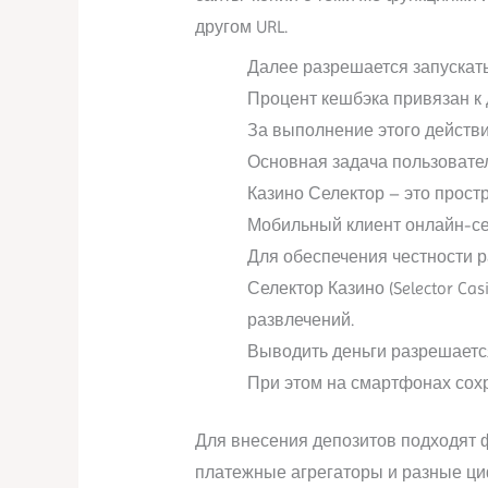
другом URL.
Далее разрешается запускать
Процент кешбэка привязан к 
За выполнение этого действи
Основная задача пользовател
Казино Селектор – это простр
Мобильный клиент онлайн-се
Для обеспечения честности р
Селектор Казино (Selector C
развлечений.
Выводить деньги разрешается
При этом на смартфонах сох
Для внесения депозитов подходят 
платежные агрегаторы и разные циф