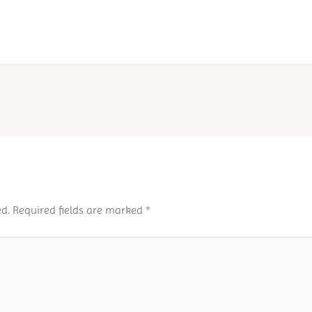
d.
Required fields are marked
*