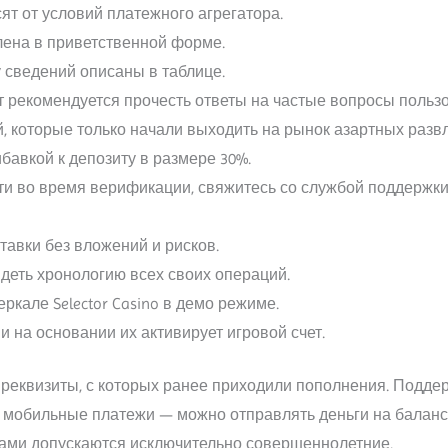
ят от условий платежного агрегатора.
лена в приветственной форме.
сведений описаны в таблице.
 рекомендуется прочесть ответы на частые вопросы пользо
й, которые только начали выходить на рынок азартных разв
бавкой к депозиту в размере 30%.
ти во время верификации, свяжитесь со службой поддержки
тавки без вложений и рисков.
идеть хронологию всех своих операций.
ркале Selector Casino в демо режиме.
и на основании их активирует игровой счет.
еквизиты, с которых ранее приходили пополнения. Поддер
ы мобильные платежи — можно отправлять деньги на баланс
ами допускаются исключительно совершеннолетние.