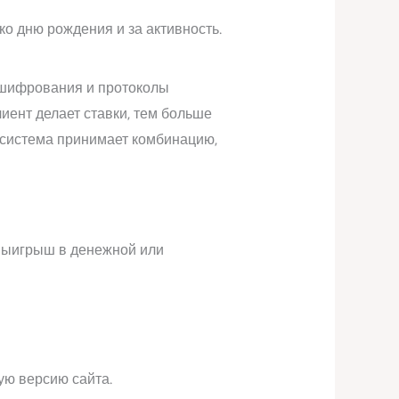
о дню рождения и за активность.
 шифрования и протоколы
иент делает ставки, тем больше
 система принимает комбинацию,
выигрыш в денежной или
ную версию сайта.