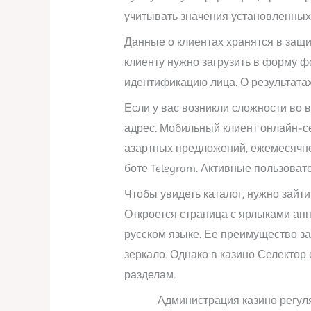
учитывать значения установленных 
Данные о клиентах хранятся в защ
клиенту нужно загрузить в форму 
идентификацию лица. О результата
Если у вас возникли сложности во 
адрес. Мобильный клиент онлайн-с
азартных предложений, ежемесячно 
боте Telegram. Активные пользоват
Чтобы увидеть каталог, нужно зайти 
Откроется страница с ярлыками апп
русском языке. Ее преимущество за
зеркало. Однако в казино Селекто
разделам.
Администрация казино регуля