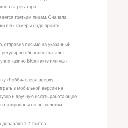
жного агрегатора.
ается третьим лицам. Сначала
ощи веб-камеры надо пройти
о, отправив письмо на указанный
 регулярно обновляет каталог
уппе казино ВКонтакте или чат-
пку «Лобби» слева вверху.
играть в мобильной версии на
раузер и вручную искать работающее
отсортированы по нескольким
 добавляя 1-2 тайтла.