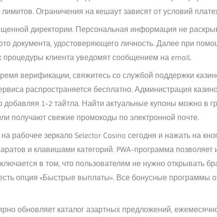
лимитов. Ограничения на кешаут зависят от условий плате
ищенной директории. Персональная информация не раскрыв
фото документа, удостоверяющего личность. Далее при пом
х процедуры клиента уведомят сообщением на email.
время верификации, свяжитесь со службой поддержки казин
ервиса распространяется бесплатно. Администрация казино
добавляя 1-2 тайтла. Найти актуальные купоны можно в гр
ели получают свежие промокоды по электронной почте.
на рабочее зеркало Selector Casino сегодня и нажать на кно
аратов и клавишами категорий. PWA-программа позволяет 
ключается в том, что пользователям не нужно открывать б
р есть опция «Быстрые выплаты». Все бонусные программы 
рно обновляет каталог азартных предложений, ежемесячно