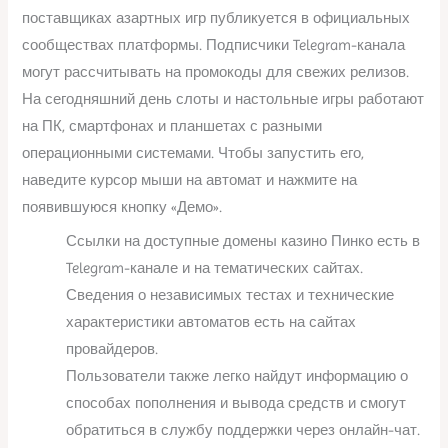
поставщиках азартных игр публикуется в официальных
сообществах платформы. Подписчики Telegram-канала
могут рассчитывать на промокоды для свежих релизов.
На сегодняшний день слоты и настольные игры работают
на ПК, смартфонах и планшетах с разными
операционными системами. Чтобы запустить его,
наведите курсор мыши на автомат и нажмите на
появившуюся кнопку «Демо».
Ссылки на доступные домены казино Пинко есть в
Telegram-канале и на тематических сайтах.
Сведения о независимых тестах и технические
характеристики автоматов есть на сайтах
провайдеров.
Пользователи также легко найдут информацию о
способах пополнения и вывода средств и смогут
обратиться в службу поддержки через онлайн-чат.