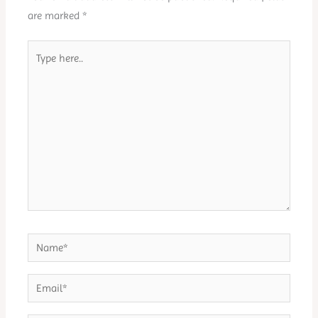
are marked
*
Type
here..
Name*
Email*