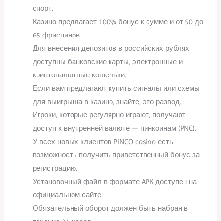
спорт.
Казино предлагает 100% бонус к сумме и от 50 до
65 фриспинов.
Для внесения депозитов в российских рублях
доступны банковские карты, электронные и
криптовалютные кошельки.
Если вам предлагают купить сигналы или схемы
для выигрыша в казино, знайте, это развод.
Игроки, которые регулярно играют, получают
доступ к внутренней валюте — пинкоинам (PNC).
У всех новых клиентов PINCO casino есть
возможность получить приветственный бонус за
регистрацию.
Установочный файл в формате APK доступен на
официальном сайте.
Обязательный оборот должен быть набран в