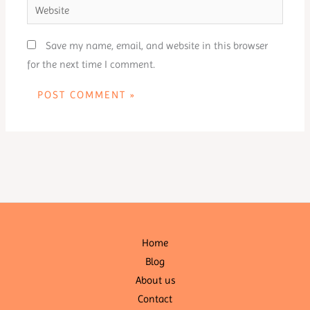
Website
Save my name, email, and website in this browser
for the next time I comment.
Home
Blog
About us
Contact