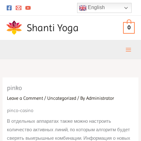
Skip
English
to
content
Shanti Yoga
0
pinko
Leave a Comment
/
Uncategorized
/ By
Administrator
pinco-casino
В отдельных аппаратах также можно настроить
количество активных линий, по которым алгоритм будет
сверять выигрышные комбинации. Информация о новых