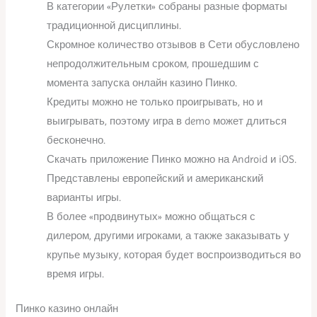
В категории «Рулетки» собраны разные форматы
традиционной дисциплины.
Скромное количество отзывов в Сети обусловлено
непродолжительным сроком, прошедшим с
момента запуска онлайн казино Пинко.
Кредиты можно не только проигрывать, но и
выигрывать, поэтому игра в demo может длиться
бесконечно.
Скачать приложение Пинко можно на Android и iOS.
Представлены европейский и американский
варианты игры.
В более «продвинутых» можно общаться с
дилером, другими игроками, а также заказывать у
крупье музыку, которая будет воспроизводиться во
время игры.
Пинко казино онлайн