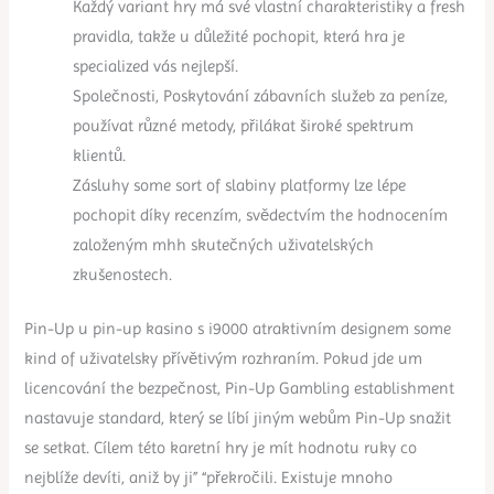
Každý variant hry má své vlastní charakteristiky a fresh
pravidla, takže u důležité pochopit, která hra je
specialized vás nejlepší.
Společnosti, Poskytování zábavních služeb za peníze,
používat různé metody, přilákat široké spektrum
klientů.
Zásluhy some sort of slabiny platformy lze lépe
pochopit díky recenzím, svědectvím the hodnocením
založeným mhh skutečných uživatelských
zkušenostech.
Pin-Up u pin-up kasino s i9000 atraktivním designem some
kind of uživatelsky přívětivým rozhraním. Pokud jde um
licencování the bezpečnost, Pin-Up Gambling establishment
nastavuje standard, který se líbí jiným webům Pin-Up snažit
se setkat. Cílem této karetní hry je mít hodnotu ruky co
nejblíže devíti, aniž by ji” “překročili. Existuje mnoho