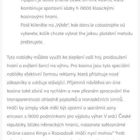
kombinuje sportovní sázky h i9000 klasickými
kasinovými hrami.
Poté klikněte na „Výběr“, kde dans le catastrophe où
vyberete, kolik chcete vybrat the jakou platební metodu
preferujete.
Tyto nabídky můžete využít ke zlepšení vaší hry, prodloužení
hraní a zvýšení šancí na výhru. Pro kasina jsou tyto speciální
nabídky efektivní formou reklamy, která přitahuje nové
zákazníky a udržuje stávající. Příjemná návštěva on-line
kasina také závisí na rychlém a new přesném zpracování the
transparentnosti ohledně poplatků a transakčních limitů.
Hráči by simply však měli být opatrní a seznámit sony
ericsson s i9000 podmínkami pro výplatu výher. V srdci České
republiky, blízko německých hranic, naleznete světoznámé
Online casino Kings v Rozvadově. Hráči nyní mohou” “hrát