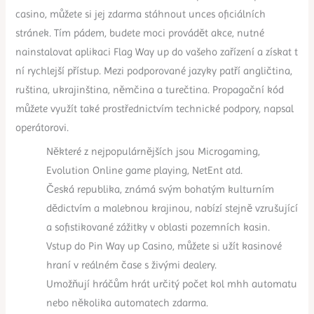
casino, můžete si jej zdarma stáhnout unces oficiálních
stránek. Tím pádem, budete moci provádět akce, nutné
nainstalovat aplikaci Flag Way up do vašeho zařízení a získat t
ní rychlejší přístup. Mezi podporované jazyky patří angličtina,
ruština, ukrajinština, němčina a turečtina. Propagační kód
můžete využít také prostřednictvím technické podpory, napsal
operátorovi.
Některé z nejpopulárnějších jsou Microgaming,
Evolution Online game playing, NetEnt atd.
Česká republika, známá svým bohatým kulturním
dědictvím a malebnou krajinou, nabízí stejně vzrušující
a sofistikované zážitky v oblasti pozemních kasin.
Vstup do Pin Way up Casino, můžete si užít kasinové
hraní v reálném čase s živými dealery.
Umožňují hráčům hrát určitý počet kol mhh automatu
nebo několika automatech zdarma.