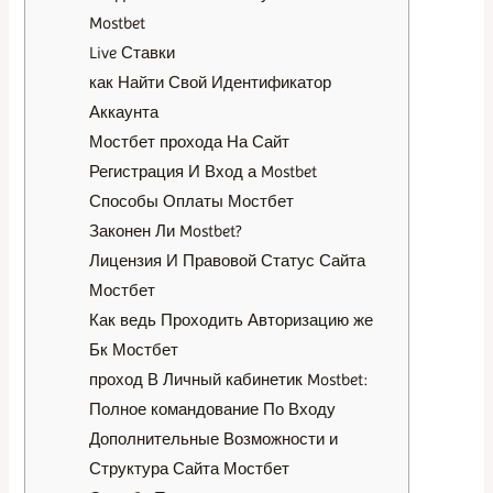
Mostbet
Live Ставки
как Найти Свой Идентификатор
Аккаунта
Мостбет прохода На Сайт
Регистрация И Вход а Mostbet
Способы Оплаты Мостбет
Законен Ли Mostbet?
Лицензия И Правовой Статус Сайта
Мостбет
Как ведь Проходить Авторизацию же
Бк Мостбет
проход В Личный кабинетик Mostbet:
Полное командование По Входу
Дополнительные Возможности и
Структура Сайта Мостбет