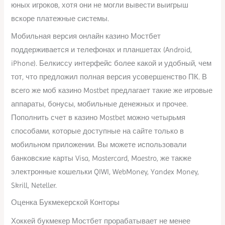
юных игроков, хотя они не могли вывести выигрыш
вскоре платежные системы.
Мобильная версия онлайн казино Мостбет
поддерживается и телефонах и планшетах (Android,
iPhone). Белкиссу интерфейс более какой и удобный, чем
тот, что предложил полная версия усовершенство ПК. В
всего же моб казино Mostbet предлагает такие же игровые
аппараты, бонусы, мобильные денежных и прочее.
Пополнить счет в казино Mostbet можно четырьмя
способами, которые доступные на сайте только в
мобильном приложении. Вы можете использовали
банковские карты Visa, Mastercard, Maestro, же также
электронные кошельки QIWI, WebMoney, Yandex Money,
Skrill, Neteller.
Оценка Букмекерской Конторы
Хоккей букмекер Мостбет прорабатывает не менее