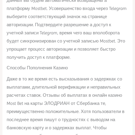
данных вы будем автоматически возвращены а
платформу Mostbet. Усовершенство входа через Telegram
выберите соответствующий значок на странице
авторизации. Подтвердите разрешение а доступ к
учетной записи Telegram, время чего ваш вполоборота
будет синхронизирован со учетной записью Mostbet. Это
упрощает процесс авторизации и позволяет быстро
получить доступ к платформе.
Способы Пополнения Казино
Даже в то же время есть высказывания о задержках со
выплатами, длительной верификации и неправильных
расчетах ставок. Отзывы об выплатах в онлайн казино
Most Bet на карты ЭЛОДРИАН от Сбербанка те,
преимущественно положительные. Хотя пользователи в
последнее время пишут о трудностях с выводом на
банковскую карту и о задержках выплат. Чтобы