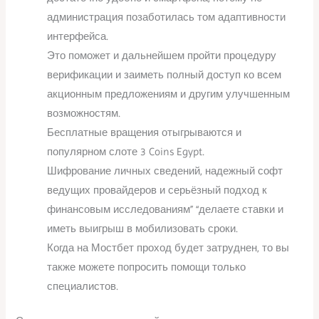
администрация позаботилась том адаптивности
интерфейса.
Это поможет и дальнейшем пройти процедуру
верификации и заиметь полный доступ ко всем
акционным предложениям и другим улучшенным
возможностям.
Бесплатные вращения отыгрываются и
популярном слоте 3 Coins Egypt.
Шифрование личных сведений, надежный софт
ведущих провайдеров и серьёзный подход к
финансовым исследованиям” “делаете ставки и
иметь выигрыш в мобилизовать сроки.
Когда на Мостбет проход будет затруднен, то вы
также можете попросить помощи только
специалистов.