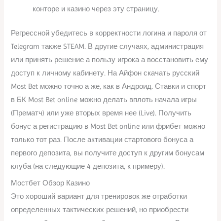
конторе и казино через эту страницу.
Регрессной убедитесь в корректности логина и пароля от
Telegram также STEAM. В другие случаях, администрация
или принять решение а пользу игрока а восстановить ему
доступ к личному кабинету. На Айфон скачать русский
Most Bet можно точно а же, как в Андроид. Ставки и спорт
в БК Most Bet online можно делать вплоть начала игры
(Прематч) или уже вторых время нее (Live). Получить
бонус а регистрацию в Most Bet online или фрибет можно
только тот раз. После активации стартового бонуса а
первого депозита, вы получите доступ к другим бонусам
клуба (на следующие 4 депозита, к примеру).
Мостбет Обзор Казино
Это хороший вариант для тренировок же отработки
определенных тактических решений, но приобрести