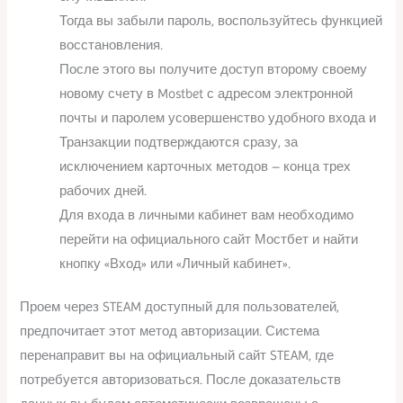
Тогда вы забыли пароль, воспользуйтесь функцией
восстановления.
После этого вы получите доступ второму своему
новому счету в Mostbet с адресом электронной
почты и паролем усовершенство удобного входа и
Транзакции подтверждаются сразу, за
исключением карточных методов – конца трех
рабочих дней.
Для входа в личными кабинет вам необходимо
перейти на официального сайт Мостбет и найти
кнопку «Вход» или «Личный кабинет».
Проем через STEAM доступный для пользователей,
предпочитает этот метод авторизации. Система
перенаправит вы на официальный сайт STEAM, где
потребуется авторизоваться. После доказательств