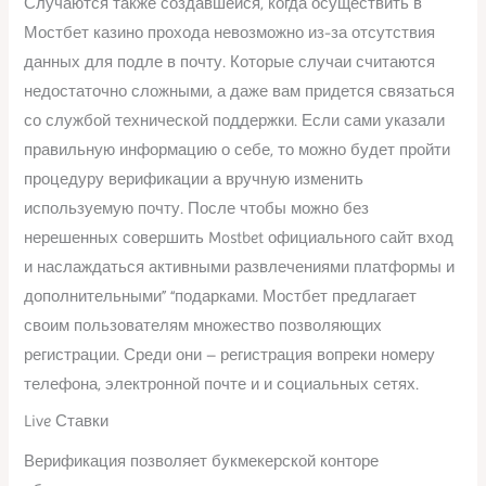
Случаются также создавшейся, когда осуществить в
Мостбет казино прохода невозможно из-за отсутствия
данных для подле в почту. Которые случаи считаются
недостаточно сложными, а даже вам придется связаться
со службой технической поддержки. Если сами указали
правильную информацию о себе, то можно будет пройти
процедуру верификации а вручную изменить
используемую почту. После чтобы можно без
нерешенных совершить Mostbet официального сайт вход
и наслаждаться активными развлечениями платформы и
дополнительными” “подарками. Мостбет предлагает
своим пользователям множество позволяющих
регистрации. Среди они – регистрация вопреки номеру
телефона, электронной почте и и социальных сетях.
Live Ставки
Верификация позволяет букмекерской конторе