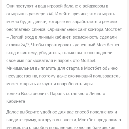
Они поступят и ваш игровой баланс с вейджером в
отыгрыш в размере х40. Имейте причине, что отыграть
можно будет деньги, которые вы заработаете и режиме
бесплатных спинов. Официальный сайт контора Мостбет
– Легкий вход в личный кабинет, возможность сделали
ставки 24/7. Чтобы гарантировать успешный Мостбет кз
вход в систему, убедитесь, только вы точно подвели
свое имя пользователя и пароль ото Mostbet.
Минимальная выплатить для старта в Мостбет обычно
несущественна, поэтому даже окончивший пользователь
может открыть аккаунт и попробовать игры.
только Восстановить Пароль остального Личного
Кабинета
Далее выберите удобное для вас способ пополнения и
введите сумму, которую вы внести. Мостбет предложила
множество способов пополнения, включая банковские