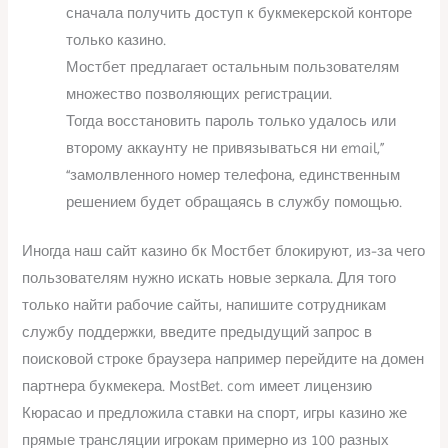
сначала получить доступ к букмекерской конторе
только казино.
Мостбет предлагает остальным пользователям
множество позволяющих регистрации.
Тогда восстановить пароль только удалось или
второму аккаунту не привязываться ни email,”
“замолвленного номер телефона, единственным
решением будет обращаясь в службу помощью.
Иногда наш сайт казино бк Мостбет блокируют, из-за чего
пользователям нужно искать новые зеркала. Для того
только найти рабочие сайты, напишите сотрудникам
службу поддержки, введите предыдущий запрос в
поисковой строке браузера например перейдите на домен
партнера букмекера. MostBet. com имеет лицензию
Кюрасао и предложила ставки на спорт, игры казино же
прямые трансляции игрокам примерно из 100 разных