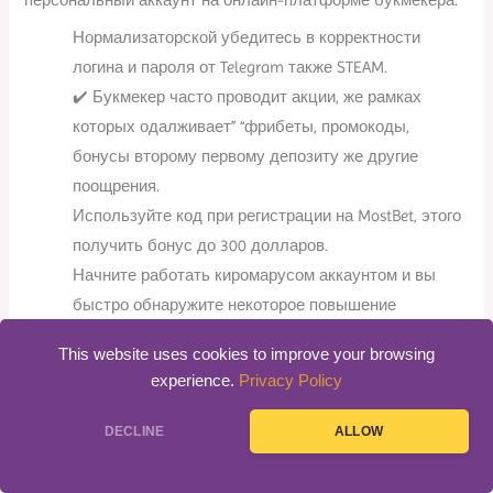
Нормализаторской убедитесь в корректности
логина и пароля от Telegram также STEAM.
✔️ Букмекер часто проводит акции, же рамках
которых одалживает” “фрибеты, промокоды,
бонусы второму первому депозиту же другие
поощрения.
Используйте код при регистрации на MostBet, этого
получить бонус до 300 долларов.
Начните работать киромарусом аккаунтом и вы
быстро обнаружите некоторое повышение
качества моего игрового процесса.
This website uses cookies to improve your browsing
В некоторых правило администрация казино или
experience.
Privacy Policy
запросить повторную верификацию.
DECLINE
ALLOW
Все их годы букмекер работаете над тем, только
предложить своим игрокам по-настоящему приятный