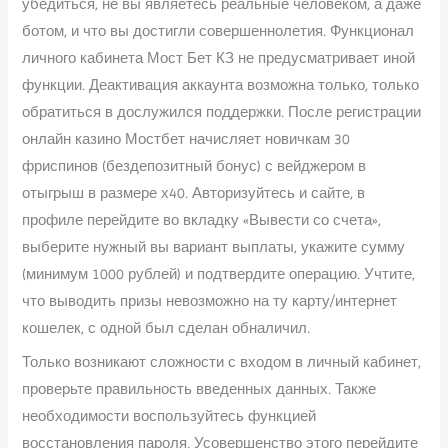
убедиться, не вы являетесь реальные человеком, а даже
ботом, и что вы достигли совершеннолетия. Функционал
личного кабинета Мост Бет КЗ не предусматривает иной
функции. Деактивация аккаунта возможна только, только
обратиться в дослужился поддержки. После регистрации
онлайн казино Мостбет начисляет новичкам 30
фриспинов (бездепозитный бонус) с вейджером в
отыгрыш в размере х40. Авторизуйтесь и сайте, в
профиле перейдите во вкладку «Вывести со счета»,
выберите нужный вы вариант выплаты, укажите сумму
(минимум 1000 рублей) и подтвердите операцию. Учтите,
что выводить призы невозможно на ту карту/интернет
кошелек, с одной был сделан обналичил.
Только возникают сложности с входом в личный кабинет,
проверьте правильность введенных данных. Также
необходимости воспользуйтесь функцией
восстановления пароля. Усовершенство этого перейдите