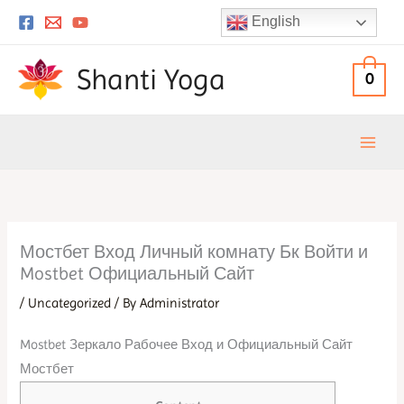
Skip
English
to
content
Shanti Yoga
0
Мостбет Вход Личный комнату Бк Войти и
Mostbet Официальный Сайт
/
Uncategorized
/ By
Administrator
Mostbet Зеркало Рабочее Вход и Официальный Сайт
Мостбет