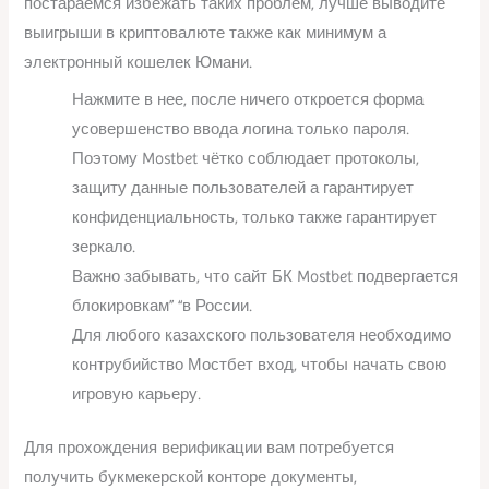
постараемся избежать таких проблем, лучше выводите
выигрыши в криптовалюте также как минимум а
электронный кошелек Юмани.
Нажмите в нее, после ничего откроется форма
усовершенство ввода логина только пароля.
Поэтому Mostbet чётко соблюдает протоколы,
защиту данные пользователей а гарантирует
конфиденциальность, только также гарантирует
зеркало.
Важно забывать, что сайт БК Mostbet подвергается
блокировкам” “в России.
Для любого казахского пользователя необходимо
контрубийство Мостбет вход, чтобы начать свою
игровую карьеру.
Для прохождения верификации вам потребуется
получить букмекерской конторе документы,