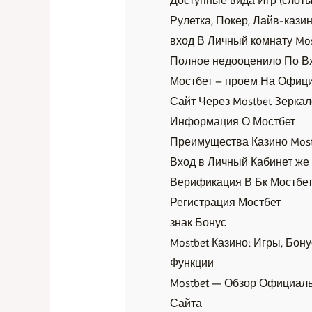
Доступные вида Игр (слоты
Рулетка, Покер, Лайв-казин
вход В Личный комнату Mos
Полное недооценило По В
Мостбет – проем На Офиц
Сайт Через Mostbet Зеркал
Информация О Мостбет
Преимущества Казино Most
Вход в Личный Кабинет же
Верификация В Бк Мостбе
Регистрация Мостбет
знак Бонус
Mostbet Казино: Игры, Бон
Функции
Mostbet — Обзор Официал
Сайта