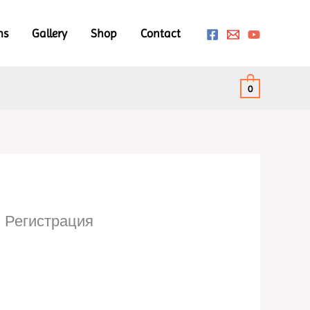
ms
Gallery
Shop
Contact
0
 Регистрация