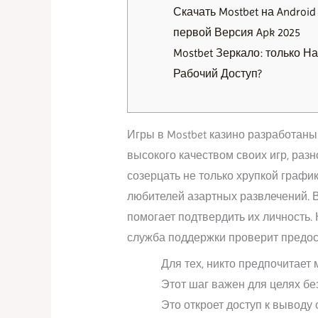
Скачать Mostbet на Android
первой Версия Apk 2025
Mostbet Зеркало: только Н
Рабочий Доступ?
Игры в Mostbet казино разработаны 
высокого качеством своих игр, раз
созерцать не только хрупкой графи
любителей азартных развлечений. В
помогает подтвердить их личность.
служба поддержки проверит предос
Для тех, никто предпочитает 
Этот шаг важен для целях б
Это откроет доступ к выводу