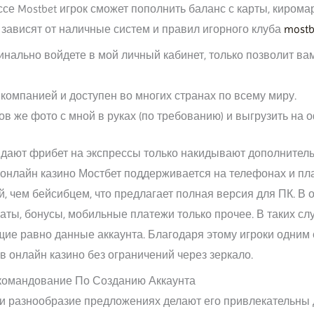
ссе Mostbet игрок сможет пополнить баланс с карты, киром
зависят от наличные систем и правил игорного клуба
mostb
нально войдете в мой личный кабинет, только позволит ва
 компанией и доступен во многих странах по всему миру.
ов же фото с мной в руках (по требованию) и выгрузить на 
 дают фрибет на экспрессы только накидывают дополнител
онлайн казино Мостбет поддерживается на телефонах и планш
, чем бейсибцем, что предлагает полная версия для ПК. В о
аты, бонусы, мобильные платежи только прочее. В таких сл
ие равно данные аккаунта. Благодаря этому игроки одним 
в онлайн казино без ограничений через зеркало.
 командование По Созданию Аккаунта
 и разнообразие предложениях делают его привлекательны 