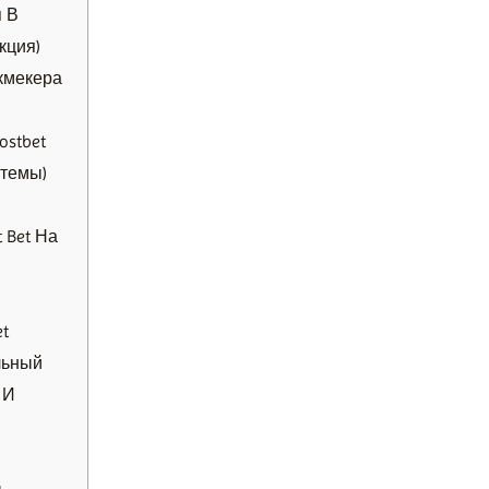
я В
кция)
кмекера
ostbet
стемы)
 Bet На
t
льный
 И