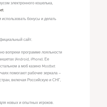
арусом электронного кошелька,
et
.
м использовать бонусы и делать
официальный сайт.
ьно вопреки программе лояльности
етах (Android, iPhone). Ее
стальном а моб казино Mostbet
учаях помогают рабочие зеркала –
стран, включая Российскую и СНГ,
для новых и опытных игроков.