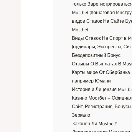
только Зарегистрироватьс
Mostbet (пошаговая Инстру
видов Ставок На Сайте Бу
Mostbet
Виды Ставок На Спорт в M
(ординары, Экспрессы, Си
Бездепозитный Бонус
Отзывы О Выплатах В Most
Карты мире От Сбербанка
например Юмани
История и Лицензия Mostbe
Казино Мостбет – Официа
Сайт, Регистрация, Бонусы
Зеркало
Законен Ли Mostbet?