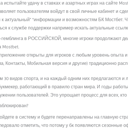
 испытайте удачу в ставках и азартных играх на сайте Most
зволяет пользователям войдут в свой личные кабинет и сде
п к актуальный” “информации и возможностям БК Мостбет. 
ться к службе поддержки например искать актуальные ссылк
-гемблинга в РОССИЙСКОЙ, многие игроки продолжают делат
 Mostbet.
приложение открыты для игроков с любым уровень опыта и
ла, Контакты, Мобильная версия и другие) традиционно рас
ем 30 видов спорта, и на каждый одним них предлагаются 
укмекер, работающий в правило стран мира. И годы работы
жении пользователей. Это упрощает процесс для всех, кто 
аблокирован?
ойдете в систему и будете перенаправлены на главную стр
следовало отметить, что потому у бк появляются сезонные