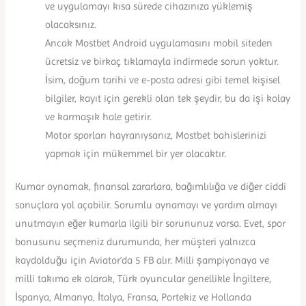
ve uygulamayı kısa sürede cihazınıza yüklemiş
olacaksınız.
Ancak Mostbet Android uygulamasını mobil siteden
ücretsiz ve birkaç tıklamayla indirmede sorun yoktur.
İsim, doğum tarihi ve e-posta adresi gibi temel kişisel
bilgiler, kayıt için gerekli olan tek şeydir, bu da işi kolay
ve karmaşık hale getirir.
Motor sporları hayranıysanız, Mostbet bahislerinizi
yapmak için mükemmel bir yer olacaktır.
Kumar oynamak, finansal zararlara, bağımlılığa ve diğer ciddi
sonuçlara yol açabilir. Sorumlu oynamayı ve yardım almayı
unutmayın eğer kumarla ilgili bir sorununuz varsa. Evet, spor
bonusunu seçmeniz durumunda, her müşteri yalnızca
kaydolduğu için Aviator’da 5 FB alır. Milli şampiyonaya ve
milli takıma ek olarak, Türk oyuncular genellikle İngiltere,
İspanya, Almanya, İtalya, Fransa, Portekiz ve Hollanda