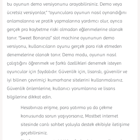
bu oyunun demo versiyonunu arayabilirsiniz. Demo veya
ücretsiz versiyonlar,” “oyunculara oyunun nasıl oynandığını
anlamalarına ve pratik yapmalarına yardımcı olur, ayrıca
gerçek pra kaybetme riski olmadan eğlenmelerine olanak
tanır. “Sweet Bonanza” slot machine oyununun demo
versiyonu, kullanıcıların oyunu gerçek para risk etmeden
denemelerine olanak tanır. Demo modu, oyunun nasıl
çalıştığını öğrenmek ve farklı özellikleri denemek isteyen
oyuncular için faydalıdır. Güvenlik için, lisanslı, güvenilir ve
iyi bilinen çevrimiçi kumarhane sitelerini kullanmalısınız.
Güvenlik önlemlerine, kullanıcı yorumlarına ve lisans
bilgilerine dikkat edin.
Hesabınıza erişme, para yatırma ya da çekme
konusunda sorun yaşıyorsanız, Mostbet internet
sitesinde canlı sohbet yoluyla destek ekibiyle iletişime
geçebilirsiniz.