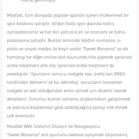
Mostbet, tüm dünyada popüler sporları içeren mükemmel bir
spor kitabına sahiptir. 30’dan fazla spor dalında bahis
oynayabilirsiniz ve her biri yalnızca en iyi oranlara ve bahis
pazarlarına sahiptir. Bunlar arasında telefon numarası, e-
posta ve sosyal medya ile kayıt vardır. “Sweet Bonanza” ya da
herhangi bir diğer online slot oyununda hile yapmak sprained
ankle treatment etik dışı sprained ankle treatment de
yasadışıdır. Oyunların sonucu rastgele sayı üreticileri (RNG)
tarafından belirlenir ve bu teknoloji, sonuçların tamamen
rastgele ve adil olduğundan emin olmak için düzenli olarak
denetlenir. Sorumlu kumar oynama alışkanlıkları geliştirmek
ve yalnızca kaybetmeyi göze alabileceğiniz parayı risk etmek
çok önemlidir.
Mostbet Web Sitesinin Dizaynı Ve Navigasyonu
“Sweet Bonanza” slot oyununu bedava oynamak istiyorsanız,