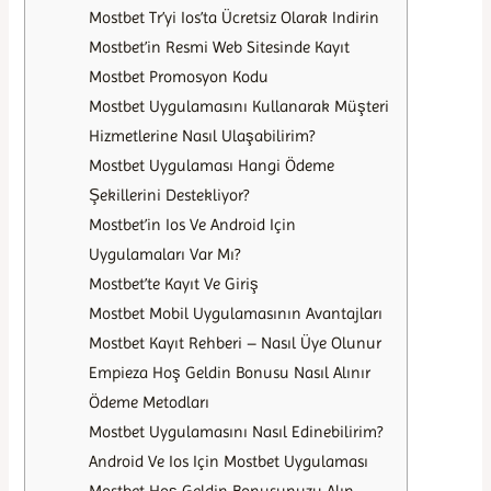
Mostbet Tr’yi Ios’ta Ücretsiz Olarak Indirin
Mostbet’in Resmi Web Sitesinde Kayıt
Mostbet Promosyon Kodu
Mostbet Uygulamasını Kullanarak Müşteri
Hizmetlerine Nasıl Ulaşabilirim?
Mostbet Uygulaması Hangi Ödeme
Şekillerini Destekliyor?
Mostbet’in Ios Ve Android Için
Uygulamaları Var Mı?
Mostbet’te Kayıt Ve Giriş
Mostbet Mobil Uygulamasının Avantajları
Mostbet Kayıt Rehberi – Nasıl Üye Olunur
Empieza Hoş Geldin Bonusu Nasıl Alınır
Ödeme Metodları
Mostbet Uygulamasını Nasıl Edinebilirim?
Android Ve Ios Için Mostbet Uygulaması
Mostbet Hoş Geldin Bonusunuzu Alın