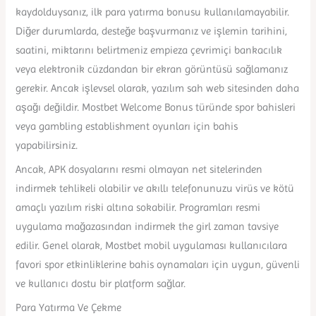
kaydolduysanız, ilk para yatırma bonusu kullanılamayabilir.
Diğer durumlarda, desteğe başvurmanız ve işlemin tarihini,
saatini, miktarını belirtmeniz empieza çevrimiçi bankacılık
veya elektronik cüzdandan bir ekran görüntüsü sağlamanız
gerekir. Ancak işlevsel olarak, yazılım sah web sitesinden daha
aşağı değildir. Mostbet Welcome Bonus türünde spor bahisleri
veya gambling establishment oyunları için bahis
yapabilirsiniz.
Ancak, APK dosyalarını resmi olmayan net sitelerinden
indirmek tehlikeli olabilir ve akıllı telefonunuzu virüs ve kötü
amaçlı yazılım riski altına sokabilir. Programları resmi
uygulama mağazasından indirmek the girl zaman tavsiye
edilir. Genel olarak, Mostbet mobil uygulaması kullanıcılara
favori spor etkinliklerine bahis oynamaları için uygun, güvenli
ve kullanıcı dostu bir platform sağlar.
Para Yatırma Ve Çekme