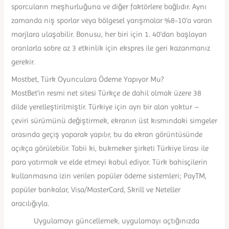
sporcuların meşhurluğuna ve diğer faktörlere bağlıdır. Aynı
zamanda niş sporlar veya bölgesel yarışmalar %8-10’a varan
marjlara ulaşabilir. Bonusu, her biri için 1. 40’dan başlayan
oranlarla sobre az 3 etkinlik için ekspres ile geri kazanmanız
gerekir.
Mostbet, Türk Oyunculara Ödeme Yapıyor Mu?
MostBet’in resmi net sitesi Türkçe de dahil olmak üzere 38
dilde yerelleştirilmiştir. Türkiye için ayrı bir alan yoktur –
çeviri sürümünü değiştirmek, ekranın üst kısmındaki simgeler
arasında geçiş yaparak yapılır, bu da ekran görüntüsünde
açıkça görülebilir. Tabii ki, bukmeker şirketi Türkiye lirası ile
para yatırmak ve elde etmeyi kabul ediyor. Türk bahisçilerin
kullanmasına izin verilen popüler ödeme sistemleri; PayTM,
popüler bankalar, Visa/MasterCard, Skrill ve Neteller
aracılığıyla.
Uygulamayı güncellemek, uygulamayı açtığınızda