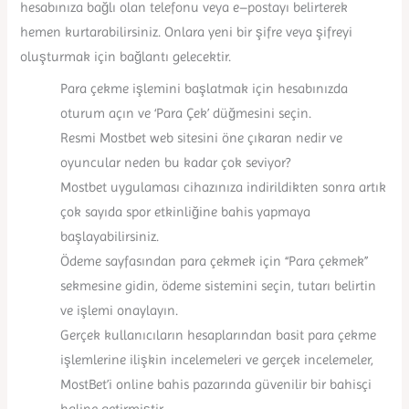
hesabınıza bağlı olan telefonu veya e–postayı belirterek
hemen kurtarabilirsiniz. Onlara yeni bir şifre veya şifreyi
oluşturmak için bağlantı gelecektir.
Para çekme işlemini başlatmak için hesabınızda
oturum açın ve ‘Para Çek’ düğmesini seçin.
Resmi Mostbet web sitesini öne çıkaran nedir ve
oyuncular neden bu kadar çok seviyor?
Mostbet uygulaması cihazınıza indirildikten sonra artık
çok sayıda spor etkinliğine bahis yapmaya
başlayabilirsiniz.
Ödeme sayfasından para çekmek için “Para çekmek”
sekmesine gidin, ödeme sistemini seçin, tutarı belirtin
ve işlemi onaylayın.
Gerçek kullanıcıların hesaplarından basit para çekme
işlemlerine ilişkin incelemeleri ve gerçek incelemeler,
MostBet’i online bahis pazarında güvenilir bir bahisçi
haline getirmiştir.