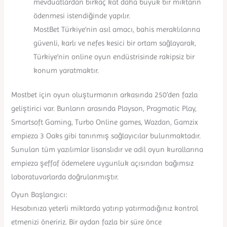
mevduatlardan birkaç kat daha büyük bir miktarın
ödenmesi istendiğinde yapılır.
MostBet Türkiye’nin asıl amacı, bahis meraklılarına
güvenli, karlı ve nefes kesici bir ortam sağlayarak,
Türkiye’nin online oyun endüstrisinde rakipsiz bir
konum yaratmaktır.
Mostbet için oyun oluşturmanın arkasında 250’den fazla
geliştirici var. Bunların arasında Playson, Pragmatic Play,
Smartsoft Gaming, Turbo Online games, Wazdan, Gamzix
empieza 3 Oaks gibi tanınmış sağlayıcılar bulunmaktadır.
Sunulan tüm yazılımlar lisanslıdır ve adil oyun kurallarına
empieza şeffaf ödemelere uygunluk açısından bağımsız
laboratuvarlarda doğrulanmıştır.
Oyun Başlangıcı:
Hesabınıza yeterli miktarda yatırıp yatırmadığınız kontrol
etmenizi öneririz. Bir aydan fazla bir süre önce