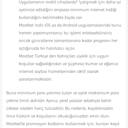
Uygulamanın mobil cihazlarda” “çalışmak için daha iyi
optimize edildiğini empieza minimum internet trafiği
kullandığını belirtmekte fayda var.
Mostbet indir iOS ya da Android uygulamalarında bunu
hemen yapamıyorsanız, bu işlemi erteleyebilirsiniz
ancak güncelleme tamamlanana kadar programı her
açtığınızda bir hatırlatıcı açılır.
Mostbet Türkiye den bahisçiler, üyelik için uygun
koşullar sağladığından ve şüphesiz kumar ve eğlence
internet sayfası hizmetlerinden aktif olarak
yararlanmaktadır.
Buna minimum para yatırma tutarı ve aylık maksimum para
çekme limiti dahildir. Ayrıca, yerel yasalar sebebiyle belirli
ülkeler siteden hariç tutulabilir. Bu nedenle, kaydolmadan
önce hüküm ve koşullarını okuduğunuzdan emin olun.
Mostbet’te promosyon kodlarını kullanmak için, bunları kayıt