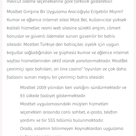
mevcut ödeme seçeneklerine göre farklılık gösterebilir.
Mostbet Girişine Bir Uygulama Aracılığıyla Erişebilir Miyim?
Kumar ve eğlence internet sitesi Most Bet, kullanıcılar yüksek
kaliteli hizmetler, resmi web sitesine sürekli erişim, cömert
bonuslar ve güvenli ödemeler sunan güvenilir bir bahis
sitesidir. Mostbet Türkiye den bahisçiler, üyelik için uygun
koşullar sağladığından ve şüphesiz kumar ve eğlence internet
sayfası hizmetlerinden aktif olarak yararlanmaktadır. MostBet
çevrimiçi spor bahisleri, on line casino” “oyunları ve çok daha
fazlasını sunan meşru bir çevrimiçi bahis sitesidir.
Mostbet 2009 yılından beri varlığını sürdürmektedir ve
93 ülkede faaliyet göstermektedir.
Mostbet uygulamasındaki müşteri hizmetleri
seçenekleri arasında canlı sohbet, e-posta, telefon
yardımı ve bir SSS bölümü bulunmaktadır.
Orada, sistemin bilinmeyen kaynaklardan uygulama