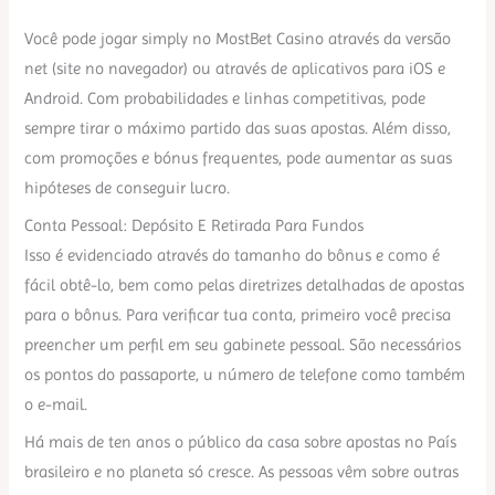
Você pode jogar simply no MostBet Casino através da versão
net (site no navegador) ou através de aplicativos para iOS e
Android. Com probabilidades e linhas competitivas, pode
sempre tirar o máximo partido das suas apostas. Além disso,
com promoções e bónus frequentes, pode aumentar as suas
hipóteses de conseguir lucro.
Conta Pessoal: Depósito E Retirada Para Fundos
Isso é evidenciado através do tamanho do bônus e como é
fácil obtê-lo, bem como pelas diretrizes detalhadas de apostas
para o bônus. Para verificar tua conta, primeiro você precisa
preencher um perfil em seu gabinete pessoal. São necessários
os pontos do passaporte, u número de telefone como também
o e-mail.
Há mais de ten anos o público da casa sobre apostas no País
brasileiro e no planeta só cresce. As pessoas vêm sobre outras