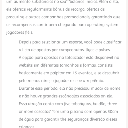
um aumento substancial no seu” “balance inicial. Além disto,
ele oferece regularmente bônus de recarga, ofertas de
procuring e outras campanhas promocionais, garantindo que
as recompensas continuem chegando para operating system
jogadores fiéis.
Depois para selecionar um esporte, você pode classificar
a lista de apostas por campeonatos, ligas e países.
A opção para apostas no totalizador está disponível no
website em diferentes tamanhos e formas, consiste
basicamente em palpitar em 15 eventos, e se descubrir
pelo menos nine, o jogador recebe um prêmio.
Durante esse período, ela não precisou mudar de nome
e não houve grandes escândalos associados an ela.
Essa atração conta com five toboáguas, baldão, three
or more cascatas” “em uma piscina com apenas 30cm
de água para garantir the segurançae diversão dieses
crianças.