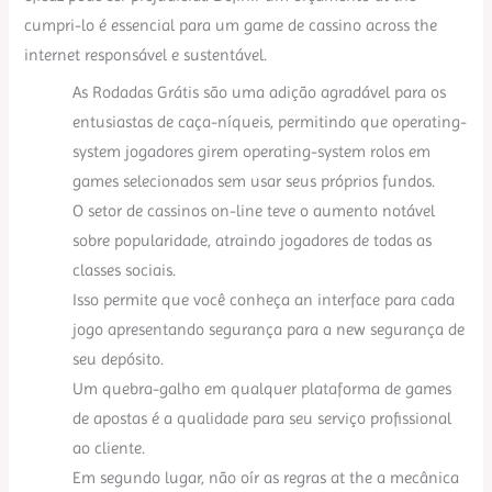
cumpri-lo é essencial para um game de cassino across the
internet responsável e sustentável.
As Rodadas Grátis são uma adição agradável para os
entusiastas de caça-níqueis, permitindo que operating-
system jogadores girem operating-system rolos em
games selecionados sem usar seus próprios fundos.
O setor de cassinos on-line teve o aumento notável
sobre popularidade, atraindo jogadores de todas as
classes sociais.
Isso permite que você conheça an interface para cada
jogo apresentando segurança para a new segurança de
seu depósito.
Um quebra-galho em qualquer plataforma de games
de apostas é a qualidade para seu serviço profissional
ao cliente.
Em segundo lugar, não oír as regras at the a mecânica