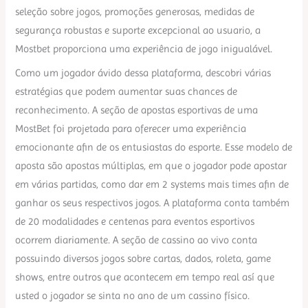
seleção sobre jogos, promoções generosas, medidas de
segurança robustas e suporte excepcional ao usuario, a
Mostbet proporciona uma experiência de jogo inigualável.
Como um jogador ávido dessa plataforma, descobri várias
estratégias que podem aumentar suas chances de
reconhecimento. A seção de apostas esportivas de uma
MostBet foi projetada para oferecer uma experiência
emocionante afin de os entusiastas do esporte. Esse modelo de
aposta são apostas múltiplas, em que o jogador pode apostar
em várias partidas, como dar em 2 systems mais times afin de
ganhar os seus respectivos jogos. A plataforma conta também
de 20 modalidades e centenas para eventos esportivos
ocorrem diariamente. A seção de cassino ao vivo conta
possuindo diversos jogos sobre cartas, dados, roleta, game
shows, entre outros que acontecem em tempo real así que
usted o jogador se sinta no ano de um cassino físico.