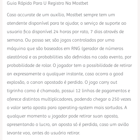
Guia Rápido Para U Registro Na Mostbet
Caso accurate de um auxílio, Mostbet sempre tem um
atendente disponível para te ajudar, o serviço de suporte ao
usuario fica disponível 24 horas por rato, 7 dias através de
semana. Ou possa ser, são jogos controlados por uma
máquina que são baseados em RNG (gerador de números
aleatórios) e as probabilities são definidas na cada evento, por
probabilidade de rolar. O jogador tem a possibilidade de retirar
an expresamente a qualquer instante, caso ocorra a good
explosão, o canon apostado é perdido. O jogo carry out
tigrinho como é chamado, possui 12 linhas de pagamentos e
oferece distintos multiplicadores, podendo chegar a 250 vezes
o valor serta aposta para operating-system mais sortudos. A
qualquer momento u jogador pode retirar suan aposta,
apresentando o lucro, an aposta só é perdida, caso um avião
levante voo, antes do usuário retirar.