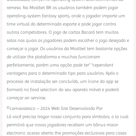
remesa. Na Mostbet BR os usuários também podem jogar
operating-system fantasy sports, onde o jogador importe um
time virtual do determinado esporte e pode jogar contra
outros competidores. O jogo de cartas Bacará tem muitas
salas nas quais os jogadores podem escolher o jogo desejado e
começar a jogar. Os usuários da Mostbet tem bastante opções
de utilizar the plataforma e muchas funcionam
perfeitamente, porém uma opção pode ter” “cependant
vantagens para o determinado tipo para usuários. Após o
processo de instalação ser concluído, um ícone do app se
formará no food selection do seu aparato móvel e poderá
começar an servirse.
©carnavalesco – 2024 Web Site Desenvolvido Por
Lá você precisa tragar nosso conjunto para símbolos, o la cual
permitirá que novos jogadores recebam um bônus maior
electronic acesso aberto the promoções exclusivas para casas