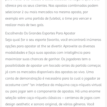
oferece pra os seus clientes. Nas apostas combinadas podem
selecionar 2 ou mais mercados na mesma aposta, por
exemplo em uma partida de futebol, o time pra vencer e
realizar mais de two gols.
Escolhendo Os Grandes Esportes Para Apostar
Seja qual for o seu esporte favorito, você encontrará inúmeras
opções para apostar at the se divertir. Aproveite as diversas
modalidades e faça suas apostas com inteligência para
maximizar suas chances de ganhar​. Os jogadores tem a
possibilidade de apostar um bocado antes da partida começar,
já com os mercados disponíveis das apostas ao vivo. Uma
conta de demonstração é necessária para la cual o jogador ze
acostume com” “an interface da máquina caça-níqueis virtual
ou para jogar sem o componente de apostas. Há uma enorme
seleção sobre caça-níqueis clássicos – centenas de jogos com
design aesthetic e sonoro original, de vários gêneros. Você