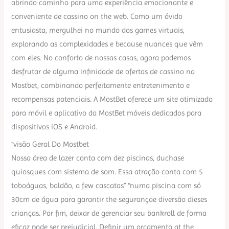
abrindo caminho para uma experiência emocionante e
conveniente de cassino on the web. Como um ávido
entusiasta, mergulhei no mundo dos games virtuais,
explorando as complexidades e because nuances que vêm
com eles. No conforto de nossas casas, agora podemos
desfrutar de alguma infinidade de ofertas de cassino na
Mostbet, combinando perfeitamente entretenimento e
recompensas potenciais. A MostBet oferece um site otimizado
para móvil e aplicativo da MostBet móveis dedicados para
dispositivos iOS e Android.
“visão Geral Do Mostbet
Nossa área de lazer conta com dez piscinas, duchase
quiosques com sistema de som. Essa atração conta com 5
toboáguas, baldão, a few cascatas” “numa piscina com só
30cm de água para garantir the segurançae diversão dieses
crianças. Por fim, deixar de gerenciar seu bankroll de forma
eficaz pode ser prejudicial. Definir um orçamento at the