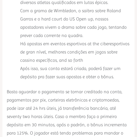
diversos atletas qualificados em lutas épicas.
Com a grama de Wimbledon, o saibro sobre Roland
Garros e o hard court do US Open up, nossos
apostadores vivem o drama sobre cada jogo, tentando
prever cada corrente na quadra.
Há apostas em eventos esportivos at the ciberesportivos
de gran nível, melhores condições em jogos sobre
cassino específicos, and so forth
Após isso, sua conta estará criada, poderá fazer um
depósito pra fazer suas apostas e obter o bônus.
Basta aguardar o pagamento se tornar creditado na conta,
pagamentos por pix, carteiras eletrônicas e criptomoedas,
pode izar até 24 hrs úteis, já transferência bancária, até
seventy two horas úteis. Caso o membro faça o primeiro
depósito em 30 minutos, após o padrón, o bônus incrementa
para 125%. O jogador está tendo problemas para mandar o