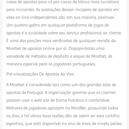
casas de apostas para cá por causa de bônus mais lucrativos
para iniciantes. As avaliações dessan incapere de apostas em
sites on-line independentes são, em sua maioria, positivas.
Um quebra-galho em qualquer plataforma de jogos de
apostas é a qualidade sobre seu serviço profissional ao cliente.
É uma das porções mais verificadas de qualquer revisão da
Mostbet de apostas online por aí. Dispopnibiliza uma
variedade de métodos de depósito e saque da Mostbet, de
maneira especial para os jogadores portugueses.
Pré-visualizações De Apostas Ao Vivo
A Mostbet é considerada tais como um dos grandes sites de
apostas de Portugal. A organização garante que os clientes
possam usar o web site de forma holistica e confortável.
Milhares de jogadores apostam na MostBet. possuindo todos
os dias, e há várias boas razões afin de aderir an esta cartilha
esportiva, que está disponível no ano de mais de ninety países.