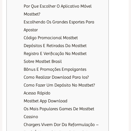
Por Que Escolher O Aplicativo Móvel
Mostbet?
Escolhendo Os Grandes Esportes Para
Apostar
Código Promocional Mostbet
Depósitos E Retiradas Da Mostbet
Registro E Verificação Na Mostbet
Sobre Mostbet Brasil
Bônus E Promoções Empolgantes
Como Realizar Download Para Ios?
Como Fazer Um Depósito No Mostbet?
Acesso Rápido
Mostbet App Download
Os Mais Populares Games De Mostbet
Cassino
Chargers Vivem Dor Da Reformulação –