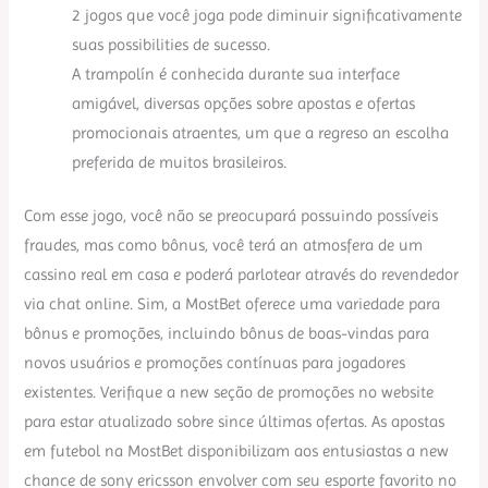
2 jogos que você joga pode diminuir significativamente
suas possibilities de sucesso.
A trampolín é conhecida durante sua interface
amigável, diversas opções sobre apostas e ofertas
promocionais atraentes, um que a regreso an escolha
preferida de muitos brasileiros.
Com esse jogo, você não se preocupará possuindo possíveis
fraudes, mas como bônus, você terá an atmosfera de um
cassino real em casa e poderá parlotear através do revendedor
via chat online. Sim, a MostBet oferece uma variedade para
bônus e promoções, incluindo bônus de boas-vindas para
novos usuários e promoções contínuas para jogadores
existentes. Verifique a new seção de promoções no website
para estar atualizado sobre since últimas ofertas. As apostas
em futebol na MostBet disponibilizam aos entusiastas a new
chance de sony ericsson envolver com seu esporte favorito no