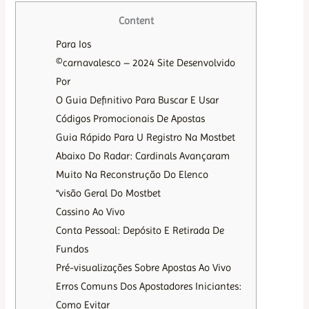
Content
Para Ios
©carnavalesco – 2024 Site Desenvolvido
Por
O Guia Definitivo Para Buscar E Usar
Códigos Promocionais De Apostas
Guia Rápido Para U Registro Na Mostbet
Abaixo Do Radar: Cardinals Avançaram
Muito Na Reconstrução Do Elenco
“visão Geral Do Mostbet
Cassino Ao Vivo
Conta Pessoal: Depósito E Retirada De
Fundos
Pré-visualizações Sobre Apostas Ao Vivo
Erros Comuns Dos Apostadores Iniciantes:
Como Evitar