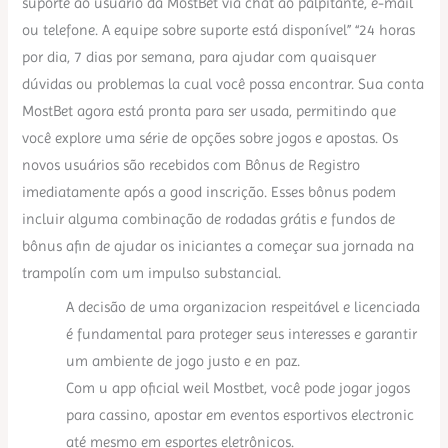
suporte ao usuario da MostBet via chat ao palpitante, e-mail
ou telefone. A equipe sobre suporte está disponível” “24 horas
por dia, 7 dias por semana, para ajudar com quaisquer
dúvidas ou problemas la cual você possa encontrar. Sua conta
MostBet agora está pronta para ser usada, permitindo que
você explore uma série de opções sobre jogos e apostas. Os
novos usuários são recebidos com Bônus de Registro
imediatamente após a good inscrição. Esses bônus podem
incluir alguma combinação de rodadas grátis e fundos de
bônus afin de ajudar os iniciantes a começar sua jornada na
trampolín com um impulso substancial.
A decisão de uma organizacion respeitável e licenciada
é fundamental para proteger seus interesses e garantir
um ambiente de jogo justo e en paz.
Com u app oficial weil Mostbet, você pode jogar jogos
para cassino, apostar em eventos esportivos electronic
até mesmo em esportes eletrônicos.