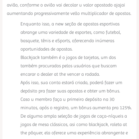
avião, conforme o avião vai decolar u valor apostado ajajai
aumentando progressivamente vello multiplicador de apostas.
Enquanto isso, a new seção de apostas esportivas
abrange uma variedade de esportes, como futebol,
basquete, tênis e eSports, oferecendo inúmeras
oportunidades de apostas.
Blackjack também é o jogos de tarjetas, um dos
também procurados pelos usuários que buscam
encarar o dealer at the vencer a rodada.
Após isso, sua conta estará criada, poderá fazer um
depósito pra fazer suas apostas e obter um bônus.
Caso u membro faça u primeiro depósito na 30
minutos, após o registro, um bônus aumenta pra 125%.
De alguma ampla seleção de jogos de caça-níqueis a
jogos de mesa clássicos, asi como blackjack, roleta at
the pôquer, ela oferece uma experiência abrangente e