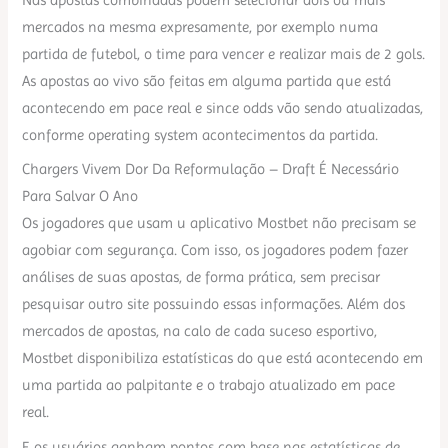
Nas apostas combinadas podem selecionar dois ou mais
mercados na mesma expresamente, por exemplo numa
partida de futebol, o time para vencer e realizar mais de 2 gols.
As apostas ao vivo são feitas em alguma partida que está
acontecendo em pace real e since odds vão sendo atualizadas,
conforme operating system acontecimentos da partida.
Chargers Vivem Dor Da Reformulação – Draft É Necessário
Para Salvar O Ano
Os jogadores que usam u aplicativo Mostbet não precisam se
agobiar com segurança. Com isso, os jogadores podem fazer
análises de suas apostas, de forma prática, sem precisar
pesquisar outro site possuindo essas informações. Além dos
mercados de apostas, na calo de cada suceso esportivo,
Mostbet disponibiliza estatísticas do que está acontecendo em
uma partida ao palpitante e o trabajo atualizado em pace
real.
E os usuários ganham pontos com base nas estatísticas de