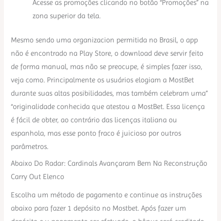
Acesse as promoções clicando no botão “Promoções” na
zona superior da tela.
Mesmo sendo uma organizacion permitida no Brasil, o app
não é encontrado na Play Store, o download deve servir feito
de forma manual, mas não se preocupe, é simples fazer isso,
veja como. Principalmente os usuários elogiam a MostBet
durante suas altas posibilidades, mas também celebram uma”
“originalidade conhecida que atestou a MostBet. Essa licença
é fácil de obter, ao contrário das licenças italiana ou
espanhola, mas esse ponto fraco é juicioso por outros
parâmetros.
Abaixo Do Radar: Cardinals Avançaram Bem Na Reconstrução
Carry Out Elenco
Escolha um método de pagamento e continue as instruções
abaixo para fazer 1 depósito no Mostbet. Após fazer um