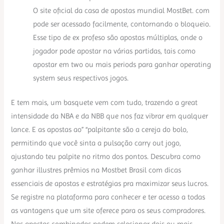
O site oficial da casa de apostas mundial MostBet. com
pode ser acessado facilmente, contornando o bloqueio.
Esse tipo de ex profeso são apostas múltiplas, onde o
jogador pode apostar na várias partidas, tais como
apostar em two ou mais periods para ganhar operating
system seus respectivos jogos.
E tem mais, um basquete vem com tudo, trazendo a great
intensidade da NBA e da NBB que nos faz vibrar em qualquer
lance. E as apostas ao” “palpitante são a cereja do bolo,
permitindo que você sinta a pulsação carry out jogo,
ajustando teu palpite no ritmo dos pontos. Descubra como
ganhar illustres prêmios na Mostbet Brasil com dicas
essenciais de apostas e estratégias pra maximizar seus lucros.
Se registre na plataforma para conhecer e ter acesso a todas
as vantagens que um site oferece para os seus compradores.