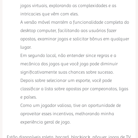
jogos virtuais, explorando as complexidades e as
intricacies que vêm com eles.
A versão móvel mantém a funcionalidade completa do
desktop computer, facilitando aos usuários fazer
apostas, examinar jogos e solicitar bônus em qualquer
lugar.
Em segundo local, não entender since regras e a
mecânica dos jogos que você joga pode diminuir
significativamente suas chances sobre sucesso.
Depois sobre selecionar um esporte, você pode
classificar a lista sobre apostas por campeonatos, ligas
e países.
Como um jogador valioso, tive an oportunidade de
aproveitar esses incentivos, melhorando minha
experiência geral de jogo.
Estão disponíveis roleta, bacará, blackjack, pôquer, jogos de TV