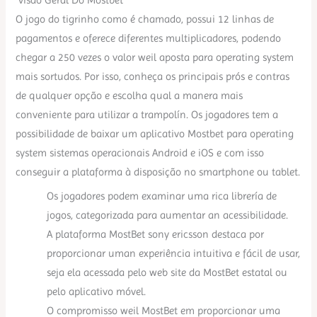
O jogo do tigrinho como é chamado, possui 12 linhas de
pagamentos e oferece diferentes multiplicadores, podendo
chegar a 250 vezes o valor weil aposta para operating system
mais sortudos. Por isso, conheça os principais prós e contras
de qualquer opção e escolha qual a manera mais
conveniente para utilizar a trampolín. Os jogadores tem a
possibilidade de baixar um aplicativo Mostbet para operating
system sistemas operacionais Android e iOS e com isso
conseguir a plataforma à disposição no smartphone ou tablet.
Os jogadores podem examinar uma rica librería de
jogos, categorizada para aumentar an acessibilidade.
A plataforma MostBet sony ericsson destaca por
proporcionar uman experiência intuitiva e fácil de usar,
seja ela acessada pelo web site da MostBet estatal ou
pelo aplicativo móvel.
O compromisso weil MostBet em proporcionar uma