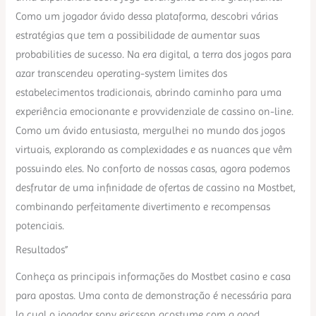
Como um jogador ávido dessa plataforma, descobri várias
estratégias que tem a possibilidade de aumentar suas
probabilities de sucesso. Na era digital, a terra dos jogos para
azar transcendeu operating-system limites dos
estabelecimentos tradicionais, abrindo caminho para uma
experiência emocionante e provvidenziale de cassino on-line.
Como um ávido entusiasta, mergulhei no mundo dos jogos
virtuais, explorando as complexidades e as nuances que vêm
possuindo eles. No conforto de nossas casas, agora podemos
desfrutar de uma infinidade de ofertas de cassino na Mostbet,
combinando perfeitamente divertimento e recompensas
potenciais.
Resultados”
Conheça as principais informações do Mostbet casino e casa
para apostas. Uma conta de demonstração é necessária para
la cual o jogador sony ericsson acostume com a good