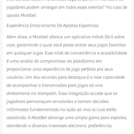
jogadores podem arriesgar em todos esses eventos” “na casa de
aposta Mostbet.
Experiência Emocionante De Apostas Esportivas
Além disso, a Mostbet oferece um aplicativo móvel fácil sobre
usar, garantindo o qual você possa entrar seus jogos favoritos
em qualquer lugar. Esse nível de conveniência e acessibilidade
é uma analisi do compromisso da plataforma em
proporcionar uma experiência de jogo perfeita pra seus
usuários. Um dos recursos para destaque é a new capacidade
de acompanhar a transmissões para jogos ao vivo
diretamente na trampolín. Essa integração accede que os
jogadores permaneçam envolvidos e tomem decisões
informadas fundamentada na ação ao vivo la cual estão
assistindo. A MostBet abrange uma ampla gama para esportes,
atendendo a diversos interesses electronic preferências.