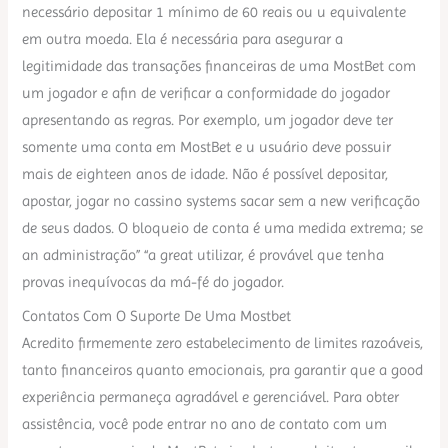
necessário depositar 1 mínimo de 60 reais ou u equivalente
em outra moeda. Ela é necessária para asegurar a
legitimidade das transações financeiras de uma MostBet com
um jogador e afin de verificar a conformidade do jogador
apresentando as regras. Por exemplo, um jogador deve ter
somente uma conta em MostBet e u usuário deve possuir
mais de eighteen anos de idade. Não é possível depositar,
apostar, jogar no cassino systems sacar sem a new verificação
de seus dados. O bloqueio de conta é uma medida extrema; se
an administração” “a great utilizar, é provável que tenha
provas inequívocas da má-fé do jogador.
Contatos Com O Suporte De Uma Mostbet
Acredito firmemente zero estabelecimento de limites razoáveis,
tanto financeiros quanto emocionais, pra garantir que a good
experiência permaneça agradável e gerenciável. Para obter
assistência, você pode entrar no ano de contato com um