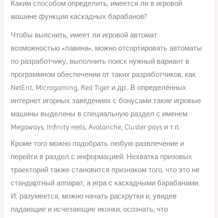
Каким способом определить, имеется ли в игровой
машине функция каскадных барабанов?
Чтобы выяснить, имеет ли игровой автомат
возможностью «лавина», можно отсортировать автоматы
по разработчику, выполнить поиск нужный вариант в
программном обеспечении от таких разработчиков, как
NetEnt, Microgaming, Red Tiger и др.. В определённых
интернет игорных заведениях с бонусами такие игровые
машины выделены в специальную раздел с именем
Megaways, Infinity reels, Avalanche, Cluster pays и т.п.
Кроме того можно подобрать любую развлечение и
перейти в раздел с информацией. Нехватка призовых
траекторий также становится признаком того, что это не
стандартный аппарат, а игра с каскадными барабанами.
И, разумеется, можно начать раскрутки и, увидев
падающие и исчезающие иконки, осознать, что