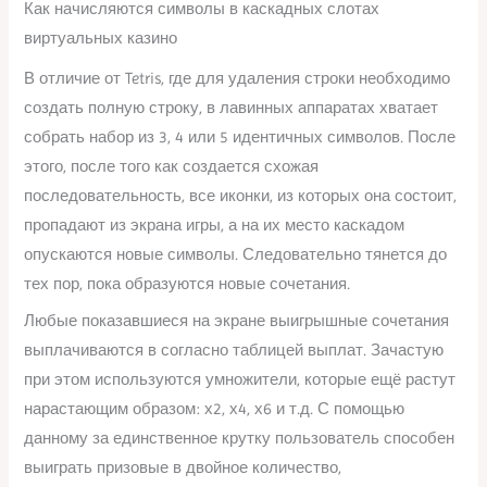
Как начисляются символы в каскадных слотах
виртуальных казино
В отличие от Tetris, где для удаления строки необходимо
создать полную строку, в лавинных аппаратах хватает
собрать набор из 3, 4 или 5 идентичных символов. После
этого, после того как создается схожая
последовательность, все иконки, из которых она состоит,
пропадают из экрана игры, а на их место каскадом
опускаются новые символы. Следовательно тянется до
тех пор, пока образуются новые сочетания.
Любые показавшиеся на экране выигрышные сочетания
выплачиваются в согласно таблицей выплат. Зачастую
при этом используются умножители, которые ещё растут
нарастающим образом: х2, х4, х6 и т.д. С помощью
данному за единственное крутку пользователь способен
выиграть призовые в двойное количество,