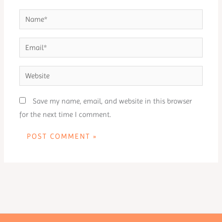
Name*
Email*
Website
Save my name, email, and website in this browser
for the next time I comment.