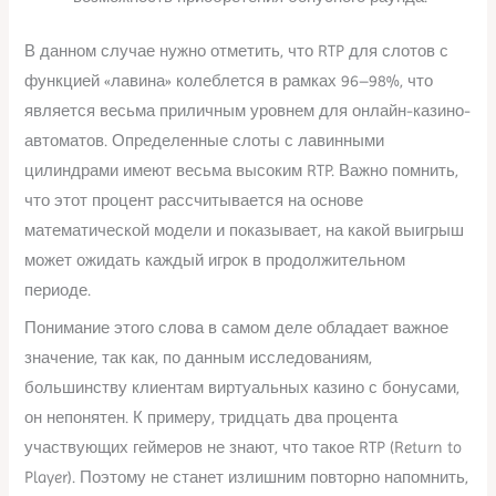
В данном случае нужно отметить, что RTP для слотов с
функцией «лавина» колеблется в рамках 96–98%, что
является весьма приличным уровнем для онлайн-казино-
автоматов. Определенные слоты с лавинными
цилиндрами имеют весьма высоким RTP. Важно помнить,
что этот процент рассчитывается на основе
математической модели и показывает, на какой выигрыш
может ожидать каждый игрок в продолжительном
периоде.
Понимание этого слова в самом деле обладает важное
значение, так как, по данным исследованиям,
большинству клиентам виртуальных казино с бонусами,
он непонятен. К примеру, тридцать два процента
участвующих геймеров не знают, что такое RTP (Return to
Player). Поэтому не станет излишним повторно напомнить,