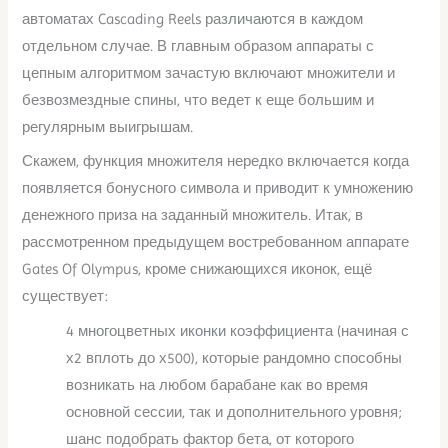
автоматах Cascading Reels различаются в каждом
отдельном случае. В главным образом аппараты с
цепным алгоритмом зачастую включают множители и
безвозмездные спины, что ведет к еще большим и
регулярным выигрышам.
Скажем, функция множителя нередко включается когда
появляется бонусного символа и приводит к умножению
денежного приза на заданный множитель. Итак, в
рассмотренном предыдущем востребованном аппарате
Gates Of Olympus, кроме снижающихся иконок, ещё
существует:
4 многоцветных иконки коэффициента (начиная с
х2 вплоть до х500), которые рандомно способны
возникать на любом барабане как во время
основной сессии, так и дополнительного уровня;
шанс подобрать фактор бета, от которого