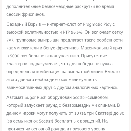
дополнительные безвозмездные раскрутки во время
сессии фриспинов.
Сахарный Взрыв — интернет-слот от Pragmatic Play с
высокой волатильностью и RTP 96,5%. Он включает сетку
7×7, групповые выигрыши, предлагает такие особенности,
как умножители и бонус фриспинов. Максимальный приз
в 5000 раз больше вклад участника. Присутствие
кластеров подразумевает, что для победы не нужна
определенная комбинация на выплатной линии. Вместо
этого данного необходимо как минимум пять
взаимосвязанных друг с другом аналогичных картинок.
Автомат Sugar Rush оборудован Scatter-символом,
который запускает раунд с безвозмездными спинами. В
данном игроки могут получить от 10 (за три Скаттер) до 30
(за семь иконок Scatter) бесплатных вращений. На
протяжении основной раунда и призового уровня