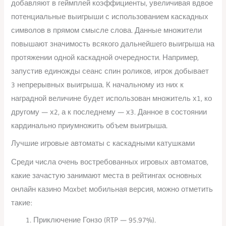
добавляют в геймплей коэффициенты, увеличивая вдвое
потенциальные выигрыши с использованием каскадных
символов в прямом смысле слова. Данные множители
повышают значимость всякого дальнейшего выигрыша на
протяжении одной каскадной очередности. Например,
запустив единожды сеанс спин роликов, игрок добывает
3 непрерывных выигрыша. К начальному из них к
наградной величине будет использован множитель х1, ко
другому — х2, а к последнему — х3. Данное в состоянии
кардинально приумножить объем выигрыша.
Лучшие игровые автоматы с каскадными катушками
Среди числа очень востребованных игровых автоматов,
какие зачастую занимают места в рейтингах основных
онлайн казино Maxbet мобильная версия, можно отметить
такие:
Приключение Гонзо (RTP — 95.97%).