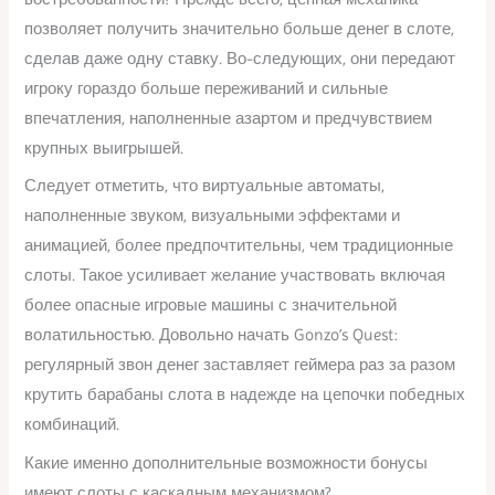
позволяет получить значительно больше денег в слоте,
сделав даже одну ставку. Во-следующих, они передают
игроку гораздо больше переживаний и сильные
впечатления, наполненные азартом и предчувствием
крупных выигрышей.
Следует отметить, что виртуальные автоматы,
наполненные звуком, визуальными эффектами и
анимацией, более предпочтительны, чем традиционные
слоты. Такое усиливает желание участвовать включая
более опасные игровые машины с значительной
волатильностью. Довольно начать Gonzo’s Quest:
регулярный звон денег заставляет геймера раз за разом
крутить барабаны слота в надежде на цепочки победных
комбинаций.
Какие именно дополнительные возможности бонусы
имеют слоты с каскадным механизмом?