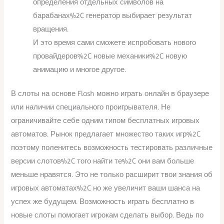
определения отдельных символов на
барабанах%2C генератор выбирает результат
вращения.
И это время сами сможете испробовать нового
провайдеров%2C новые механики%2C новую
анимацию и многое другое.
В слоты на основе Flash можно играть онлайн в браузере
или наличии специального проигрывателя. Не
ограничивайте себе одним типом бесплатных игровых
автоматов. Рынок предлагает множество таких игр%2C
поэтому поленитесь возможность тестировать различные
версии слотов%2C того найти те%2C они вам больше
меньше нравятся. Это не только расширит твои знания об
игровых автоматах%2C но же увеличит ваши шанса на
успех же будущем. Возможность играть бесплатно в
новые слоты помогает игрокам сделать выбор. Ведь по