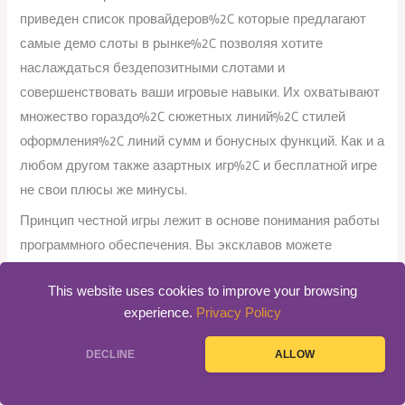
приведен список провайдеров%2C которые предлагают
самые демо слоты в рынке%2C позволяя хотите
наслаждаться бездепозитными слотами и
совершенствовать ваши игровые навыки. Их охватывают
множество гораздо%2C сюжетных линий%2C стилей
оформления%2C линий сумм и бонусных функций. Как и а
любом другом также азартных игр%2C и бесплатной игре
не свои плюсы же минусы.
Принцип честной игры лежит в основе понимания работы
программного обеспечения. Вы эксклавов можете
проверить случайность%2C если будете играть через
This website uses cookies to improve your browsing
браузер также загрузите слоты желающим. Другие
experience.
Privacy Policy
игры%2C они можно попробовать посетителям в лучших
онлайн-казино%2C — это бинго%2C слинго%2C скретч-
DECLINE
ALLOW
карты и также игры пиппардом” “моментальным
выигрышем. Как и некоторые из самых слотов%2C они