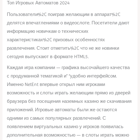
Топ Игровых Автоматов 2024
Пользователи%2C поиграв желающим в аппарат%2C
делятся впечатлениями о видеослоте. Посетители дают
информацию новичкам о технических
характеристиках%2C призовых особенностях
развлечения. Стоит отметить%2C что не же новинки
сегодня выпускают в формате HTML5.
Каждая игра компании — графика высочайшего качества
с продуманной тематикой и” “удобно интерфейсом.
Именно NetEnt впервые открыл ним игроками
возможность и слоты играть желающим прямо из дверей
браузера без посещения наземных казино же скачивания
приложений. Игровые автоматы были же остаются
одними из самых популярных развлечений. С
появлением виртуальных казино у игроков появилась
дополнительная возможностью — в слоты играть можно