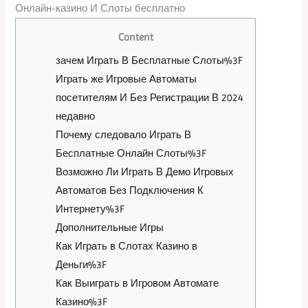
Онлайн-казино И Слоты бесплатно
Content
зачем Играть В Бесплатные Слоты%3F
Играть же Игровые Автоматы
посетителям И Без Регистрации В 2024
недавно
Почему следовало Играть В
Бесплатные Онлайн Слоты%3F
Возможно Ли Играть В Демо Игровых
Автоматов Без Подключения К
Интернету%3F
Дополнительные Игры
Как Играть в Слотах Казино в
Деньги%3F
Как Выиграть в Игровом Автомате
Казино%3F