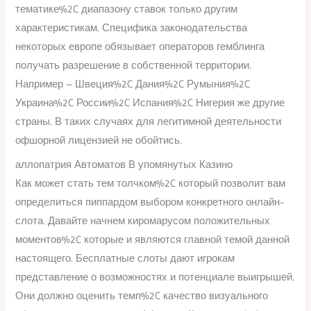
тематике%2C диапазону ставок только другим
характеристикам. Специфика законодательства
некоторых европе обязывает операторов гемблинга
получать разрешение в собственной территории.
Например – Швеция%2C Дания%2C Румыния%2C
Украина%2C России%2C Испания%2C Нигерия же другие
страны. В таких случаях для легитимной деятельности
офшорной лицензией не обойтись.
аллопатрия Автоматов В упомянутых Казино
Как может стать тем толчком%2C который позволит вам
определиться пиппардом выбором конкретного онлайн-
слота. Давайте начнем киромарусом положительных
моментов%2C которые и являются главной темой данной
настоящего. Бесплатные слоты дают игрокам
представление о возможностях и потенциале выигрышей.
Они должно оценить темп%2C качество визуального