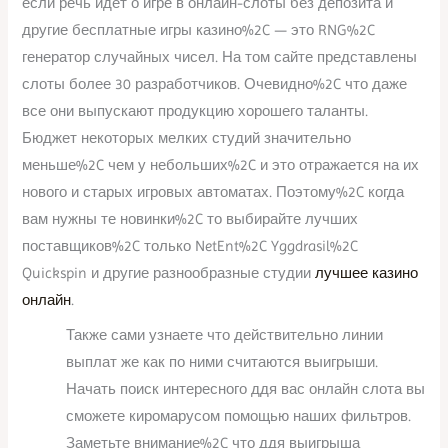
если речь идет о игре в онлайн-слоты без депозита и
другие бесплатные игры казино%2C — это RNG%2C
генератор случайных чисел. На том сайте представлены
слоты более 30 разработчиков. Очевидно%2C что даже
все они выпускают продукцию хорошего таланты.
Бюджет некоторых мелких студий значительно
меньше%2C чем у небольших%2C и это отражается на их
нового и старых игровых автоматах. Поэтому%2C когда
вам нужны те новинки%2C то выбирайте лучших
поставщиков%2C только NetEnt%2C Yggdrasil%2C
Quickspin и другие разнообразные студии
лучшее казино
онлайн
.
Также сами узнаете что действительно линии
выплат же как по ними считаются выигрыши.
Начать поиск интересного ддя вас онлайн слота вы
сможете киромарусом помощью наших фильтров.
Заметьте внимание%2C что ддя выигрыша