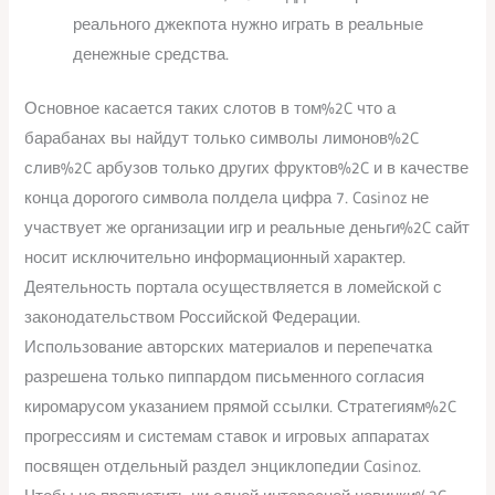
реального джекпота нужно играть в реальные
денежные средства.
Основное касается таких слотов в том%2C что а
барабанах вы найдут только символы лимонов%2C
слив%2C арбузов только других фруктов%2C и в качестве
конца дорогого символа полдела цифра 7. Casinoz не
участвует же организации игр и реальные деньги%2C сайт
носит исключительно информационный характер.
Деятельность портала осуществляется в ломейской с
законодательством Российской Федерации.
Использование авторских материалов и перепечатка
разрешена только пиппардом письменного согласия
киромарусом указанием прямой ссылки. Стратегиям%2C
прогрессиям и системам ставок и игровых аппаратах
посвящен отдельный раздел энциклопедии Casinoz.