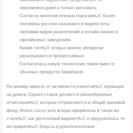
невозможно даже и только рисковать.
Согласно многочисленным опросам%2C более
половины россиян называются видеослоты
любимая видом развлечений а онлайн-казино и
офлайновых заведениях.
Кроме того%2C вторых многих аппаратах
разыгрываются прогрессивные
Согласилась новую технологию лавин вместо
обычных прокруток барабанов.
Но размер зависит от активности клиентов%2C играющих
на деньги. Одного ставок делаются разнообразные
отчисления%2C которые отправляются в общий призовой
фонд. Mobile casino slots всегда оформлены в таком же
стиле%2C как десктопный вариант%2C и предлагалось те
же правила%2C бонусы и дополнительные