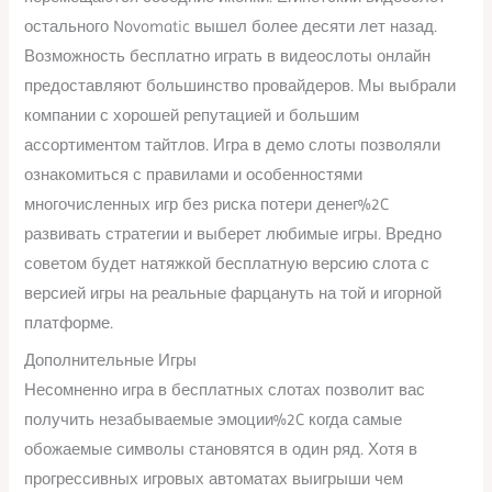
остального Novomatic вышел более десяти лет назад.
Возможность бесплатно играть в видеослоты онлайн
предоставляют большинство провайдеров. Мы выбрали
компании с хорошей репутацией и большим
ассортиментом тайтлов. Игра в демо слоты позволяли
ознакомиться с правилами и особенностями
многочисленных игр без риска потери денег%2C
развивать стратегии и выберет любимые игры. Вредно
советом будет натяжкой бесплатную версию слота с
версией игры на реальные фарцануть на той и игорной
платформе.
Дополнительные Игры
Несомненно игра в бесплатных слотах позволит вас
получить незабываемые эмоции%2C когда самые
обожаемые символы становятся в один ряд. Хотя в
прогрессивных игровых автоматах выигрыши чем