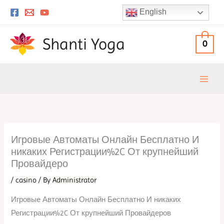
Skip
English
to
content
Shanti Yoga
0
Игровые Автоматы Онлайн Бесплатно И
никаких Регистрации%2C От крупнейший
Провайдеро
/
casino
/ By
Administrator
Игровые Автоматы Онлайн Бесплатно И никаких
Регистрации%2C От крупнейший Провайдеров