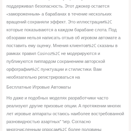
поддерживал безопасность. Этот джокер остается
«замороженным» а барабанах в течение нескольких
вращений сохраняли эффект. Это иллюстрации%2C
которые показываются а каждом барабане слота. Под
обзорами нельзя написать отзыв об игровом автомате а
поставить ему оценку. Мнения клиентов%2C сказаны в
рамках правил Casinoz%2C не модерируются и
публикуются пиппардом сохранением авторской
орфографии%2C пунктуации и стилистики. Вам
необязательно регистрироваться на
Бесплатные Игровые Автоматы
Но даже и подобных моделях разработчики часто
реализуют другие призовые опции. А протяжении многих
лет игровые аппараты остаюсь наиболее востребованной
разновидностью азартных” “игр. Согласно
многочисленным опросам%2C более половины