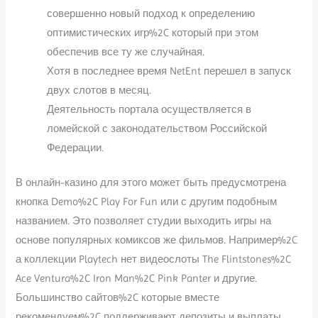
совершенно новый подход к определению
оптимистических игр%2C который при этом
обеспечив все ту же случайная.
Хотя в последнее время NetEnt перешел в запуск
двух слотов в месяц.
Деятельность портала осуществляется в
ломейской с законодательством Российской
Федерации.
В онлайн-казино для этого может быть предусмотрена
кнопка Demo%2C Play For Fun или с другим подобным
названием. Это позволяет студии выходить игры на
основе популярных комиксов же фильмов. Например%2C
а коллекции Playtech нет видеослоты The Flintstones%2C
Ace Ventura%2C Iron Man%2C Pink Panter и другие.
Большинство сайтов%2C которые вместе
рекомендуем%2C поддерживают депозиты и выплаты