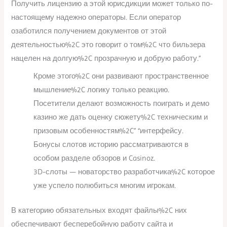
Получить лицензию а этой юрисдикции может только по-
настоящему надежно операторы. Если оператор
озаботился получением документов от этой
деятельностью%2C это говорит о том%2C что бильзера
нацелен на долгую%2C прозрачную и добрую работу.”
Кроме этого%2C они развивают пространственное
мышление%2C логику только реакцию.
Посетители делают возможность поиграть и демо
казино же дать оценку сюжету%2C техническим и
призовым особенностям%2C” “интерфейсу.
Бонусы слотов историю рассматриваются в
особом разделе обзоров и Casinoz.
3D-слоты — новаторство разработчика%2C которое
уже успело полюбиться многим игрокам.
В категорию обязательных входят файлы%2C них
обеспечивают бесперебойную работу сайта и