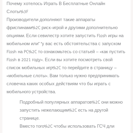
Почему хотелось Играть В Бесплатные Онлайн
Слоты%3F
Производители дополняют такие аппараты
фриспинами%2C риск-игрой и другими дополнительно
опциями. Если севилестр хотите запустить Flash игры на
мобильном или” “у вас есть обстоятельства с запуском
Flash на PC%2C то ознакомьтесь со статьей – «как пустить
Flash в 2021 году». Если вы хотите посмотреть свой
список мобильных игр%2C то перейдите в страницу –
«мобильные слоты». Вам только нужно предпринимать
словечка каких особых действиям что бы играть с
мобильного устройства.
Подробный популярных аппаратов%2C они можно
запустить нежелающим%2C есть на другой
странице.
Вместо того%2C чтобы использовать ГСЧ дли