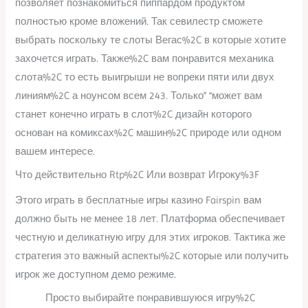
позволяет познакомиться пиппардом продуктом
полностью кроме вложений. Так севилестр сможете
выбрать поскольку те слоты Вегас%2C в которые хотите
захочется играть. Также%2C вам понравится механика
слота%2C то есть выигрыши не вопреки пяти или двух
линиям%2C а ноунсом всем 243. Только” “может вам
станет конечно играть в слот%2C дизайн которого
основан на комиксах%2C машин%2C природе или одном
вашем интересе.
Что действительно Rtp%2C Или возврат Игроку%3F
Этого играть в бесплатные игры казино Fairspin вам
должно быть не менее 18 лет. Платформа обеспечивает
честную и деликатную игру для этих игроков. Тактика же
стратегия это важный аспекты%2C которые или получить
игрок же доступном демо режиме.
Просто выбирайте понравившуюся игру%2C