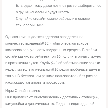
Благодаря тому даже новичок резво разберется со
о функционалом и будут играть.
Случайно онлайн-казино работали в основе
технологии Flash.
Однако клиент должен сделали определенное
количество вращений%2C чтобы оператор вскоре
комиссию вернул часть подаренных средств. В любом
онлайн казино из рейтинга топ 10 получить оплату можно
в протяжении суток. Клубы%2C обрабатывающие заявки
неделями только месяцами%2C редко пробились даже в
топ 50. В бесплатном режиме пользователи без рисков
наслаждаются игровым процессом.
Игры Онлайн-казино
Они привлекают многочисленных доступных ставок%2C
кажущейся и динамичностью. Тогда вы ищете данной