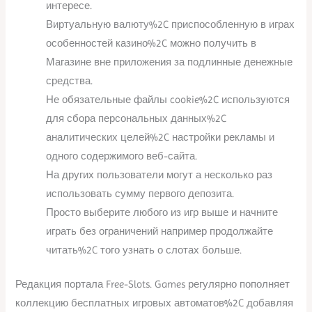
интересе.
Виртуальную валюту%2C приспособленную в играх
особенностей казино%2C можно получить в
Магазине вне приложения за подлинные денежные
средства.
Не обязательные файлы cookie%2C используются
для сбора персональных данных%2C
аналитических целей%2C настройки рекламы и
одного содержимого веб-сайта.
На других пользователи могут а несколько раз
использовать сумму первого депозита.
Просто выберите любого из игр выше и начните
играть без ограничений например продолжайте
читать%2C того узнать о слотах больше.
Редакция портала Free-Slots. Games регулярно пополняет
коллекцию бесплатных игровых автоматов%2C добавляя