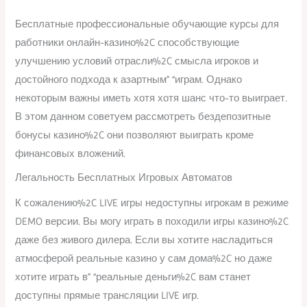
Бесплатные профессиональные обучающие курсы для
работники онлайн-казино%2C способствующие
улучшению условий отрасли%2C смысла игроков и
достойного подхода к азартным” “играм. Однако
некоторым важны иметь хотя хотя шанс что-то выиграет.
В этом данном советуем рассмотреть бездепозитные
бонусы казино%2C они позволяют выиграть кроме
финансовых вложений.
Легальность Бесплатных Игровых Автоматов
К сожалению%2C LIVE игры недоступны игрокам в режиме
DEMO версии. Вы могу играть в походили игры казино%2C
даже без живого дилера. Если вы хотите насладиться
атмосферой реальные казино у сам дома%2C но даже
хотите играть в” “реальные деньги%2C вам станет
доступны прямые трансляции LIVE игр.