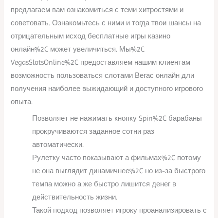
предлагаем вам ознакомиться с теми хитростями и
советовать. Ознакомьтесь с ними и тогда твои шансы на
отрицательным исход бесплатные игры казино
онлайн%2C может увеличиться. Мы%2C
VegasSlotsOnline%2C предоставляем нашим клиентам
возможность пользоваться слотами Вегас онлайн дли
получения наиболее выжидающий и доступного игрового
опыта.
Позволяет не нажимать кнопку Spin%2C барабаны
прокручиваются заданное сотни раз
автоматически.
Рулетку часто показывают а фильмах%2C потому
не она выглядит динамичнее%2C но из-за быстрого
темпа можно а же быстро лишится денег в
действительность жизни.
Такой подход позволяет игроку проанализировать с