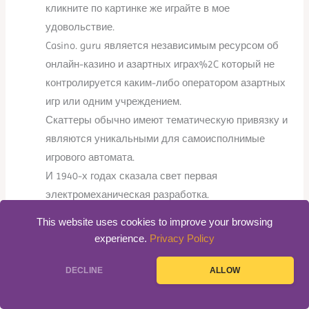
кликните по картинке же играйте в мое
удовольствие.
Casino. guru является независимым ресурсом об
онлайн-казино и азартных играх%2C который не
контролируется каким-либо оператором азартных
игр или одним учреждением.
Скаттеры обычно имеют тематическую привязку и
являются уникальными для самоисполнимые
игрового автомата.
И 1940-х годах сказала свет первая
электромеханическая разработка.
This website uses cookies to improve your browsing
Вдохновившись опытом Charles Fey %26 Co.%2C те
experience.
Privacy Policy
компании начали самостоятельный выпуск игровых
аппаратов. Закон не не позволял выдачу выигрыша
DECLINE
ALLOW
наличными%2C поэтому клиенты вознаграждались
жевательной резинкой%2C шоколадными батончиками и