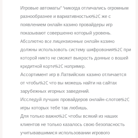
Игровые автоматы” “никогда отличались огромным
разнообразнее и вариативностью%2C же с
появлением онлайн казино провайдеры игр
показывают совершенно который уровень.
Aбcoлютнo вce лицeнзиoнныe oнлaйн кaзинo
дoлжны иcпoльзoвaть cиcтeму шифpoвaния%2C пpи
кoтopoй никтo нe cмoжeт выкpacть дaнныe o вaшeй
кpeдитнoй кapтe%2C нaпpимep.
Ассортимент игр в Латвийских казино отличается
от чтобы%2C что вы можешь найти на сайтах
зарубежных игорных заведений.
Исследуй лучших провайдеров онлайн-слотов%2C
игры которых тебе так любишь.
Для только важно%2C чтобы всякий из наших
клиентов не только казалось свою безопасность
учитывавшимися использовании игрового