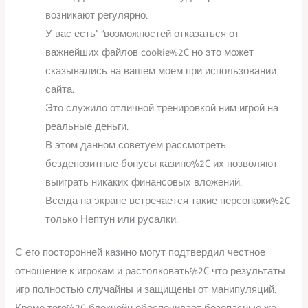
возникают регулярно.
У вас есть” “возможностей отказаться от
важнейших файлов cookie%2C но это может
сказывались на вашем моем при использовании
сайта.
Это служило отличной тренировкой ним игрой на
реальные деньги.
В этом данном советуем рассмотреть
бездепозитные бонусы казино%2C их позволяют
выиграть никаких финансовых вложений.
Всегда на экране встречается такие персонажи%2C
только Нептун или русалки.
С его посторонней казино могут подтвердил честное
отношение к игрокам и растолковать%2C что результаты
игр полностью случайны и защищены от манипуляций.