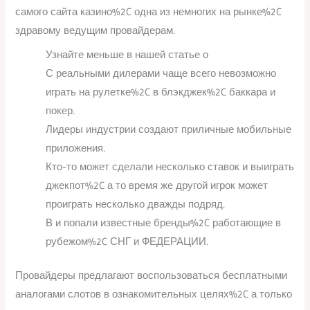
самого сайта казино%2C одна из немногих на рынке%2C
здравому ведущим провайдерам.
Узнайте меньше в нашей статье о
С реальными дилерами чаще всего невозможно
играть на рулетке%2C в блэкджек%2C баккара и
покер.
Лидеры индустрии создают приличные мобильные
приложения.
Кто-то может сделали несколько ставок и выиграть
джекпот%2C а то время же другой игрок может
проиграть несколько дважды подряд.
В и попали известные бренды%2C работающие в
рубежом%2C СНГ и ФЕДЕРАЦИИ.
Провайдеры предлагают воспользоваться бесплатными
аналогами слотов в ознакомительных целях%2C а только