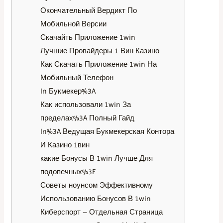
Окончательный Вердикт По
Мобильной Версии
Скачайть Приложение 1win
Лучшие Провайдеры 1 Вин Казино
Как Скачать Приложение 1win На
Мобильный Телефон
In Букмекер%3A
Как использовали 1win За
пределах%3A Полный Гайд
In%3A Ведущая Букмекерская Контора
И Казино 1вин
какие Бонусы В 1win Лучше Для
подопечных%3F
Советы ноунсом Эффективному
Использованию Бонусов В 1win
Киберспорт – Отдельная Страница