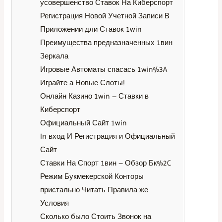
усовершенство Ставок На Киберспорт
Регистрация Новой Учетной Записи В
Приложении дли Ставок 1win
Преимущества предназначенных 1вин
Зеркала
Игровые Автоматы спасась 1win%3A
Играйте а Новые Слоты!
Онлайн Казино 1win – Ставки в
Киберспорт
Официальный Сайт 1win
In вход И Регистрация и Официальный
Сайт
Ставки На Спорт 1вин – Обзор Бк%2C
Режим Букмекерской Конторы
пристально Читать Правила же
Условия
Сколько было Стоить Звонок на