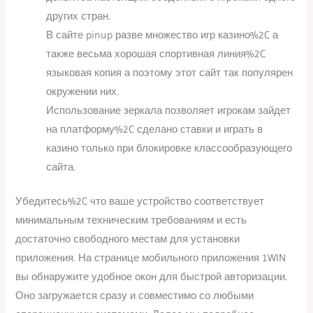
других стран.
В сайте pinup разве множество игр казино%2C а
также весьма хорошая спортивная линия%2C
языковая копия а поэтому этот сайт так популярен
окружении них.
Использование зеркала позволяет игрокам зайдет
на платформу%2C сделано ставки и играть в
казино только при блокировке классообразующего
сайта.
Убедитесь%2C что ваше устройство соответствует
минимальным техническим требованиям и есть
достаточно свободного местам для установки
приложения. На странице мобильного приложения 1WIN
вы обнаружите удобное окон для быстрой авторизации.
Оно загружается сразу и совместимо со любыми