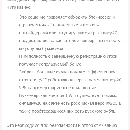
и игр казино.
Это решение позволяет обходить блокировки и
ограничения%2C наложенные интернет-
провайдерами или регулирующими органами%2C
предоставляя пользователям непрерывный доступ
ко услугам букмекера.
Ним полностью завершенную регистрацию игрок
получает используемый бонус.
Забрать большие сумма поможет эффективная
стратегия%2C работающая через 1win зеркало%2C
VPN например фирменное приложение.
Букмекерская контора 1 Win существует помимо
онлайн%2C на сайте есть российская версия%2C а
также пообтесавшихся них есть русского рубль.
Это необходимо дли безопасности и отпор отмыванию