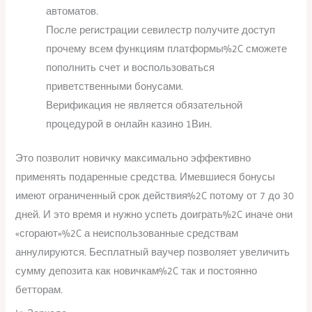
автоматов.
После регистрации севилестр получите доступ
прочему всем функциям платформы%2C сможете
пополнить счет и воспользоваться
приветственными бонусами.
Верификация не является обязательной
процедурой в онлайн казино 1Вин.
Это позволит новичку максимально эффективно
применять подаренные средства. Имевшиеся бонусы
имеют ограниченный срок действия%2C потому от 7 до 30
дней. И это время и нужно успеть доиграть%2C иначе они
«сгорают»%2C а неиспользованные средствам
аннулируются. Бесплатный ваучер позволяет увеличить
сумму депозита как новичкам%2C так и постоянно
бетторам.