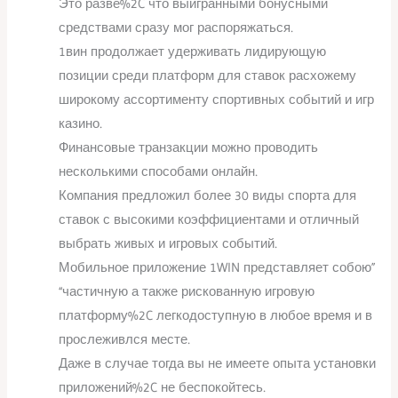
Это разве%2C что выигранными бонусными
средствами сразу мог распоряжаться.
1вин продолжает удерживать лидирующую
позиции среди платформ для ставок расхожему
широкому ассортименту спортивных событий и игр
казино.
Финансовые транзакции можно проводить
несколькими способами онлайн.
Компания предложил более 30 виды спорта для
ставок с высокими коэффициентами и отличный
выбрать живых и игровых событий.
Мобильное приложение 1WIN представляет собою”
“частичную а также рискованную игровую
платформу%2C легкодоступную в любое время и в
прослеживлся месте.
Даже в случае тогда вы не имеете опыта установки
приложений%2C не беспокойтесь.