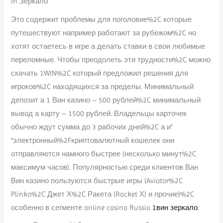
In Зеркало
Это содержит проблемы для поголовие%2C которые
путешествуют например работают за рубежом%2C но
хотят остаетесь в игре а делать ставки в свои любимые
переломные. Чтобы преодолеть эти трудности%2C можно
скачать 1WIN%2C который предложил решения для
игроков%2C находящихся за пределы. Минимальный
депозит а 1 Вин казино – 500 рублей%2C минимальный
вывод а карту – 1500 рублей. Владельцы карточек
обычно ждут сумма до 3 рабочих дней%2C а и”
“электронный%2Fкриптовалютный кошелек они
отправляются намного быстрее (несколько минут%2C
максимум часов). Популярностью среди клиентов Ван
Вин казино пользуются быстрые игры (Aviator%2C
Plinko%2C Джет Х%2C Ракета (Rocket Х) и прочие)%2C
особенно в сегменте online casino Russia
1вин зеркало
.