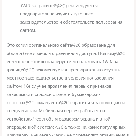
1WIN за границей%2C рекомендуется
предварительно изучить тутошнее
законодательство и обстоятельств пользования
сайтом.
Это копия оригинального сайта%2C образована для
обхода блокировок и ограничений доступа. Поэтому%2C
если пребезбожно планируете использовать 1WIN за
границей%2C рекомендуется предварительно изучить
местное законодательство и условия пользования
сайтом. Же случае проявления первых признаков
зависимости спасась ставок в букмекерских
конторах%2C пожалуйста%2C обратиться за помощью ко
специалистам. Мобильная версия работает на
устройствах” “со любым размером экрана и в той
операционной системе%2C а также на каких популярных
браузерах. Букмекер «1Win» не определяют ограничения в