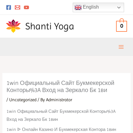
Skip
English
to
content
Shanti Yoga
0
1win Официальный Сайт Букмекерской
Конторы%3A Вход на Зеркало Бк 1ви
/
Uncategorized
/ By
Administrator
1win Официальный Сайт Букмекерской Конторы%3A
Вход на Зеркало Бк 1вин
1win ᐉ Онлайн Казино И Букмекерская Контора 1вин