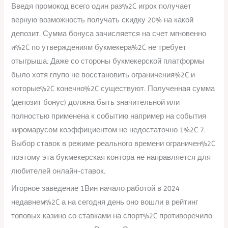
Введя промокод всего один раз%2C игрок получает
верную возможность получать скидку 20% на какой
депозит. Сумма бонуса зачисляется на счет мгновенно
и%2C по утверждениям букмекера%2C не требует
отыгрыша. Даже со стороны букмекерской платформы
было хотя глупо не восстановить ограничения%2C и
которые%2C конечно%2C существуют. Полученная сумма
(депозит бонус) должна быть значительной или
полностью применена к событию например на события
киромарусом коэффициентом не недостаточно 1%2C 7.
Выбор ставок в режиме реального времени ограничен%2C
поэтому эта букмекерская контора не направляется для
любителей онлайн-ставок.
Игорное заведение 1Вин начало работой в 2024
недавнем%2C а на сегодня день оно вошли в рейтинг
топовых казино со ставками на спорт%2C противоречило