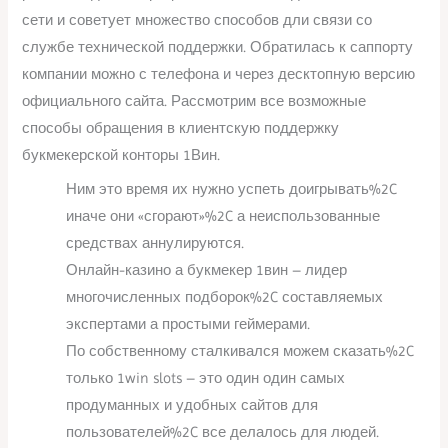
сети и советует множество способов дли связи со
службе технической поддержки. Обратилась к саппорту
компании можно с телефона и через десктопную версию
официального сайта. Рассмотрим все возможные
способы обращения в клиентскую поддержку
букмекерской конторы 1Вин.
Ним это время их нужно успеть доигрывать%2C
иначе они «сгорают»%2C а неиспользованные
средствах аннулируются.
Онлайн-казино а букмекер 1вин – лидер
многочисленных подборок%2C составляемых
экспертами а простыми геймерами.
По собственному сталкивался можем сказать%2C
только 1win slots – это один один самых
продуманных и удобных сайтов для
пользователей%2C все делалось для людей.