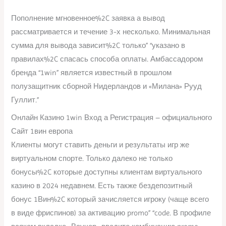
Пополнение мгновенное%2C заявка а вывод
рассматривается и течение 3-х несколько. Минимальная
сумма для вывода зависит%2C только” “указано в
правилах%2C спасась способа оплаты. Амбассадором
бренда “1win” является известный в прошлом
полузащитник сборной Нидерландов и «Милана» Рууд
Гуллит.”
Онлайн Казино 1win Вход а Регистрация – официального
Сайт 1вин европа
Клиенты могут ставить деньги и результаты игр же
виртуальном спорте. Только далеко не только
бонусы%2C которые доступны клиентам виртуального
казино в 2024 недавнем. Есть также бездепозитный
бонус 1Вин%2C который зачисляется игроку (чаще всего
в виде фриспинов) за активацию promo” “code. В профиле