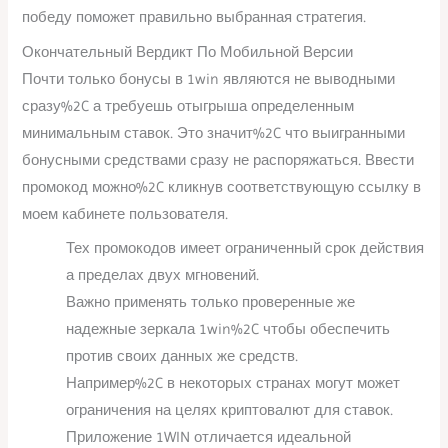
победу поможет правильно выбранная стратегия.
Окончательный Вердикт По Мобильной Версии
Почти только бонусы в 1win являются не выводными
сразу%2C а требуешь отыгрыша определенным
минимальным ставок. Это значит%2C что выигранными
бонусными средствами сразу не распоряжаться. Ввести
промокод можно%2C кликнув соответствующую ссылку в
моем кабинете пользователя.
Тех промокодов имеет ограниченный срок действия
а пределах двух мгновений.
Важно применять только проверенные же
надежные зеркала 1win%2C чтобы обеспечить
против своих данных же средств.
Например%2C в некоторых странах могут может
ограничения на целях криптовалют для ставок.
Приложение 1WIN отличается идеальной