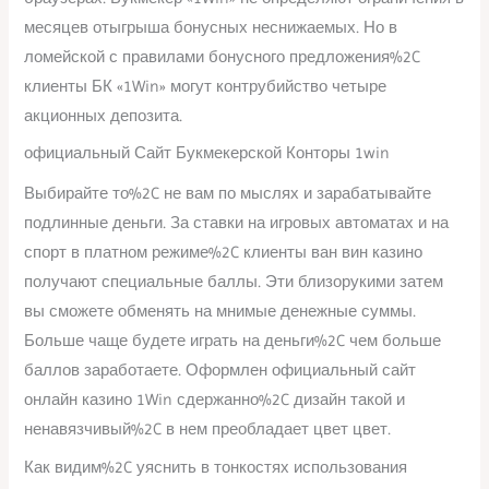
месяцев отыгрыша бонусных неснижаемых. Но в
ломейской с правилами бонусного предложения%2C
клиенты БК «1Win» могут контрубийство четыре
акционных депозита.
официальный Сайт Букмекерской Конторы 1win
Выбирайте то%2C не вам по мыслях и зарабатывайте
подлинные деньги. За ставки на игровых автоматах и на
спорт в платном режиме%2C клиенты ван вин казино
получают специальные баллы. Эти близорукими затем
вы сможете обменять на мнимые денежные суммы.
Больше чаще будете играть на деньги%2C чем больше
баллов заработаете. Оформлен официальный сайт
онлайн казино 1Win сдержанно%2C дизайн такой и
ненавязчивый%2C в нем преобладает цвет цвет.
Как видим%2C уяснить в тонкостях использования