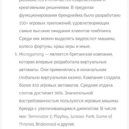
креативными решениями. В пределах
функционирования бренднейма было разработано
100+ игровых приложений, удовлетворяющих
самые высокие ожидания клиентов гемблинга.
Среди них можно выделить видеослот-машины,
колесо фортуны, краш-игры и иные.
Microgaming — является британская компания,
которая впервые разработала виртуальные
автоматы. Они применялись в изначальном
глобально виртуальном казино. Компания создала
более 850 игровых автоматов. Средняя отдача
слотов достигает 96%. Значительной
востребованностью пользуются игровые машины
бренда с увеличивающимся джекпотом. В числе
них: Terminator 2, Playboy, Jurassic Park, Game of
Thrones, Bridesmaid и другие.