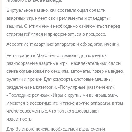
игрового баланса навсегда.
Виртуальное казино, как составляющая области
азартных игр, имеет свои регламенты и стандарты
защиты. С этими ними необходимо ознакомиться перед
стартом геймплея и придерживаться в процессе.
Ассортимент азартных аппаратов и обход ограничений
Регистрация в Макс Бет открывает для клиентов
разнообразные азартные игры. Развлекательный салон
сайта организован по секциям: автоматы, покер на видео,
рулетки и прочие. Для комфорта слотовые машины
разделены на категории: «Популярные развлечения»,
«Последние релизы», «Игры с крупными выигрышами».
Имеются в ассортименте и также другие аппараты, в том
числе современные, что только завоевывают
известность.
Для быстрого поиска необходимой развлечения