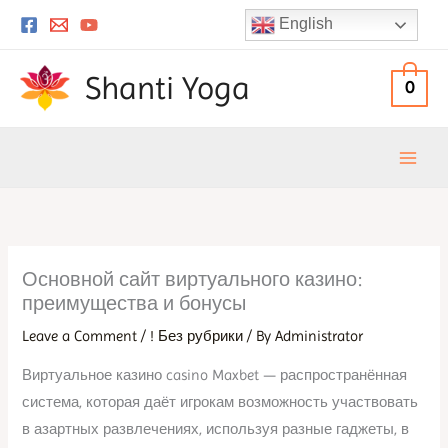
Skip
English
to
content
Shanti Yoga
0
Основной сайт виртуального казино:
преимущества и бонусы
Leave a Comment
/
! Без рубрики
/ By
Administrator
Виртуальное казино casino Maxbet — распространённая
система, которая даёт игрокам возможность участвовать
в азартных развлечениях, используя разные гаджеты, в