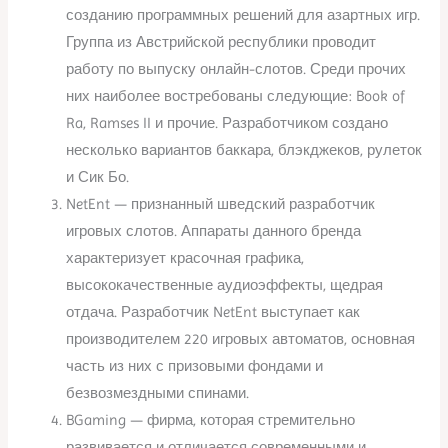
созданию программных решений для азартных игр.
Группа из Австрийской республики проводит
работу по выпуску онлайн-слотов. Среди прочих
них наиболее востребованы следующие: Book of
Ra, Ramses II и прочие. Разработчиком создано
несколько вариантов баккара, блэкджеков, рулеток
и Сик Бо.
NetEnt — признанный шведский разработчик
игровых слотов. Аппараты данного бренда
характеризует красочная графика,
высококачественные аудиоэффекты, щедрая
отдача. Разработчик NetEnt выступает как
производителем 220 игровых автоматов, основная
часть из них с призовыми фондами и
безвозмездными спинами.
BGaming — фирма, которая стремительно
развивается и отличается современными и