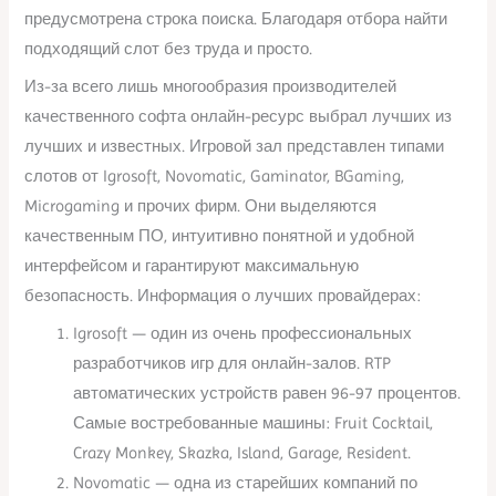
предусмотрена строка поиска. Благодаря отбора найти
подходящий слот без труда и просто.
Из-за всего лишь многообразия производителей
качественного софта онлайн-ресурс выбрал лучших из
лучших и известных. Игровой зал представлен типами
слотов от Igrosoft, Novomatic, Gaminator, BGaming,
Microgaming и прочих фирм. Они выделяются
качественным ПО, интуитивно понятной и удобной
интерфейсом и гарантируют максимальную
безопасность. Информация о лучших провайдерах:
Igrosoft — один из очень профессиональных
разработчиков игр для онлайн-залов. RTP
автоматических устройств равен 96-97 процентов.
Самые востребованные машины: Fruit Cocktail,
Crazy Monkey, Skazka, Island, Garage, Resident.
Novomatic — одна из старейших компаний по