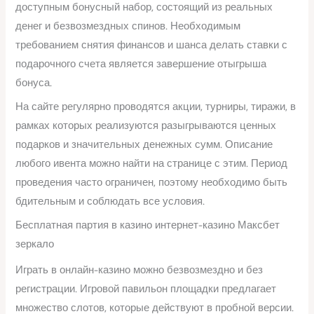
доступным бонусный набор, состоящий из реальных
денег и безвозмездных спинов. Необходимым
требованием снятия финансов и шанса делать ставки с
подарочного счета является завершение отыгрыша
бонуса.
На сайте регулярно проводятся акции, турниры, тиражи, в
рамках которых реализуются разыгрываются ценных
подарков и значительных денежных сумм. Описание
любого ивента можно найти на странице с этим. Период
проведения часто ограничен, поэтому необходимо быть
бдительным и соблюдать все условия.
Бесплатная партия в казино интернет-казино Максбет
зеркало
Играть в онлайн-казино можно безвозмездно и без
регистрации. Игровой павильон площадки предлагает
множество слотов, которые действуют в пробной версии.