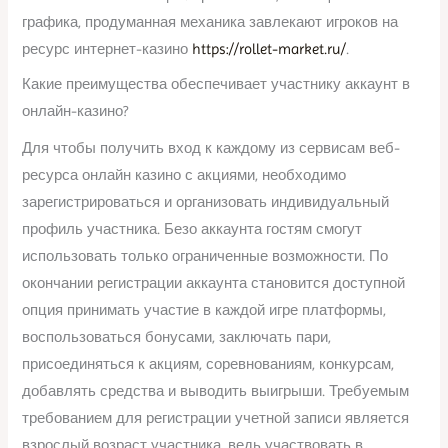
графика, продуманная механика завлекают игроков на
ресурс интернет-казино
https://rollet-market.ru/
.
Какие преимущества обеспечивает участнику аккаунт в
онлайн-казино?
Для чтобы получить вход к каждому из сервисам веб-
ресурса онлайн казино с акциями, необходимо
зарегистрироваться и организовать индивидуальный
профиль участника. Безо аккаунта гостям смогут
использовать только ограниченные возможности. По
окончании регистрации аккаунта становится доступной
опция принимать участие в каждой игре платформы,
воспользоваться бонусами, заключать пари,
присоединяться к акциям, соревнованиям, конкурсам,
добавлять средства и выводить выигрыши. Требуемым
требованием для регистрации учетной записи является
взрослый возраст участника, ведь участвовать в