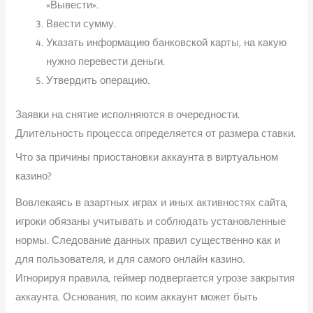
«Вывести».
Ввести сумму.
Указать информацию банковской карты, на какую
нужно перевести деньги.
Утвердить операцию.
Заявки на снятие исполняются в очередности.
Длительность процесса определяется от размера ставки.
Что за причины приостановки аккаунта в виртуальном
казино?
Вовлекаясь в азартных играх и иных активностях сайта,
игроки обязаны учитывать и соблюдать установленные
нормы. Следование данных правил существенно как и
для пользователя, и для самого онлайн казино.
Игнорируя правила, геймер подвергается угрозе закрытия
аккаунта. Основания, по коим аккаунт может быть