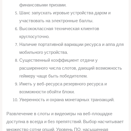
финансовыми призами.
Шанс запускать игровые устройства даром и
участвовать на электронные баллы.
Высококлассная техническая клиентов
круглосуточно.
Наличие портативной вариации ресурса и аппа для
мобильного устройства.
Существенный коэффициент отдачи у
расширенного числа слотов, дающий возможность
геймеру чаще быть победителем.
Иметь у веб-ресурса резервного ресурса и
возможности обойти блоки.
Уверенность и охрана монетарных транзакций.
Развлечение в слоты и видеоигры на веб-площадке
доступна в всегда и без препятствий. Выбор насчитывает
множество сотни опций. Уровень ПО, насыщенная