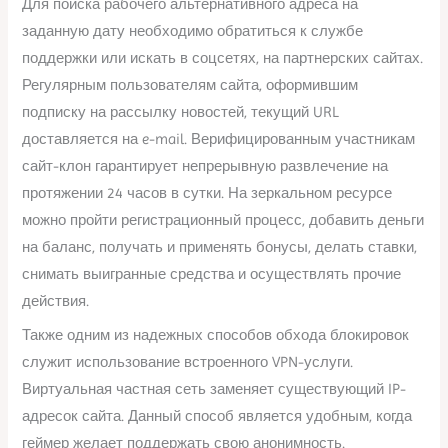
Для поиска рабочего альтернативного адреса на
заданную дату необходимо обратиться к службе
поддержки или искать в соцсетях, на партнерских сайтах.
Регулярным пользователям сайта, оформившим
подписку на рассылку новостей, текущий URL
доставляется на e-mail. Верифицированным участникам
сайт-клон гарантирует непрерывную развлечение на
протяжении 24 часов в сутки. На зеркальном ресурсе
можно пройти регистрационный процесс, добавить деньги
на баланс, получать и применять бонусы, делать ставки,
снимать выигранные средства и осуществлять прочие
действия.
Также одним из надежных способов обхода блокировок
служит использование встроенного VPN-услуги.
Виртуальная частная сеть заменяет существующий IP-
адресок сайта. Данный способ является удобным, когда
геймер желает поддержать свою анонимность.