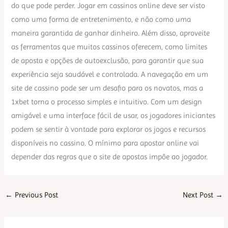
do que pode perder. Jogar em cassinos online deve ser visto
como uma forma de entretenimento, e não como uma
maneira garantida de ganhar dinheiro. Além disso, aproveite
as ferramentas que muitos cassinos oferecem, como limites
de aposta e opções de autoexclusão, para garantir que sua
experiência seja saudável e controlada. A navegação em um
site de cassino pode ser um desafio para os novatos, mas a
1xbet torna o processo simples e intuitivo. Com um design
amigável e uma interface fácil de usar, os jogadores iniciantes
podem se sentir à vontade para explorar os jogos e recursos
disponíveis no cassino. O mínimo para apostar online vai
depender das regras que o site de apostas impõe ao jogador.
←
Previous Post
Next Post
→