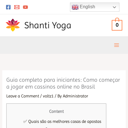
Skip
English
to
content
Shanti Yoga
0
Guia completo para iniciantes: Como começar
a jogar em cassinos online no Brasil
Leave a Comment
/
voltz1
/ By
Administrator
Content
✅ Quais são as melhores casas de apostas