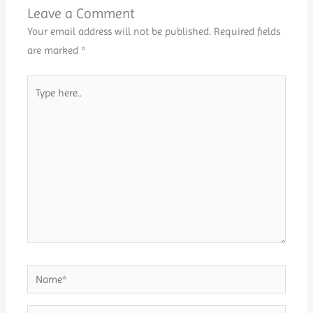
Leave a Comment
Your email address will not be published.
Required fields
are marked
*
Type
here..
Name*