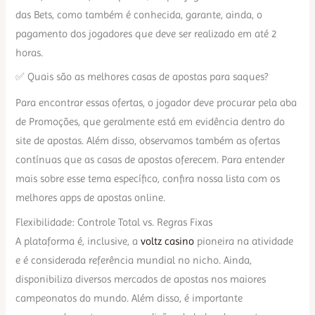
das Bets, como também é conhecida, garante, ainda, o
pagamento dos jogadores que deve ser realizado em até 2
horas.
✅ Quais são as melhores casas de apostas para saques?
Para encontrar essas ofertas, o jogador deve procurar pela aba
de Promoções, que geralmente está em evidência dentro do
site de apostas. Além disso, observamos também as ofertas
contínuas que as casas de apostas oferecem. Para entender
mais sobre esse tema específico, confira nossa lista com os
melhores apps de apostas online.
Flexibilidade: Controle Total vs. Regras Fixas
A plataforma é, inclusive, a
voltz casino
pioneira na atividade
e é considerada referência mundial no nicho. Ainda,
disponibiliza diversos mercados de apostas nos maiores
campeonatos do mundo. Além disso, é importante