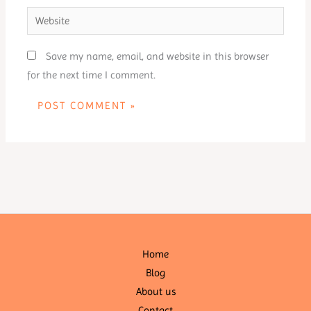
Website
Save my name, email, and website in this browser
for the next time I comment.
Home
Blog
About us
Contact