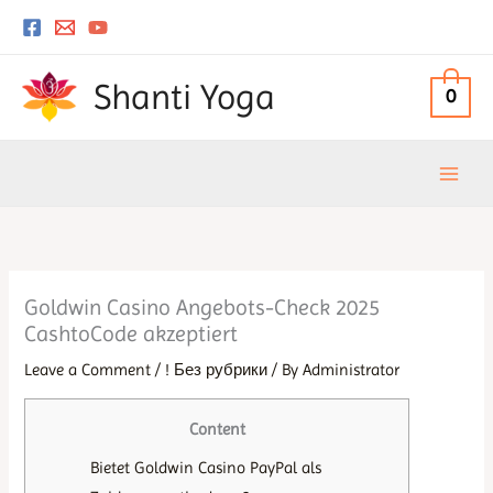
Skip
to
content
Shanti Yoga
0
Goldwin Casino Angebots-Check 2025
CashtoCode akzeptiert
Leave a Comment
/
! Без рубрики
/ By
Administrator
Content
Bietet Goldwin Casino PayPal als