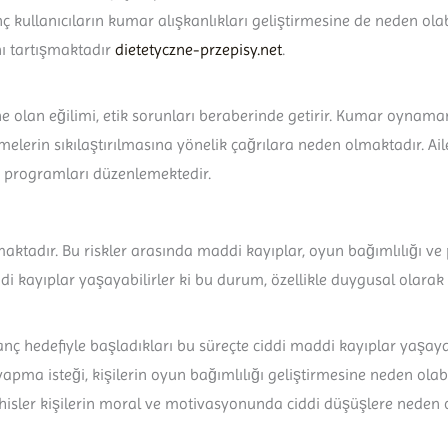
kullanıcıların kumar alışkanlıkları geliştirmesine de neden olabil
ı tartışmaktadır
dietetyczne-przepisy.net
.
e olan eğilimi, etik sorunları beraberinde getirir. Kumar oynama
lerin sıkılaştırılmasına yönelik çağrılara neden olmaktadır. Ailel
 programları düzenlemektedir.
ımaktadır. Bu riskler arasında maddi kayıplar, oyun bağımlılığı ve ps
 kayıplar yaşayabilirler ki bu durum, özellikle duygusal olarak 
ç hedefiyle başladıkları bu süreçte ciddi maddi kayıplar yaşayab
apma isteği, kişilerin oyun bağımlılığı geliştirmesine neden olabil
ahisler kişilerin moral ve motivasyonunda ciddi düşüşlere neden ol