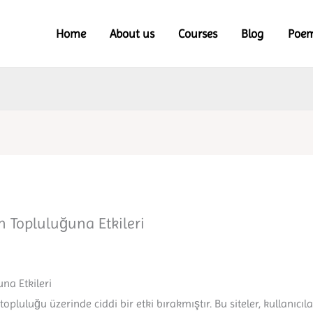
Home
About us
Courses
Blog
Poe
n Topluluğuna Etkileri
na Etkileri
opluluğu üzerinde ciddi bir etki bırakmıştır. Bu siteler, kullanıcıl