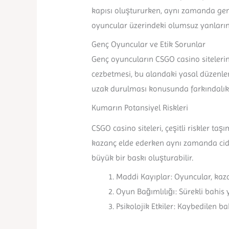
kapısı oluştururken, aynı zamanda genç 
oyuncular üzerindeki olumsuz yanların
Genç Oyuncular ve Etik Sorunlar
Genç oyuncuların CSGO casino sitelerin
cezbetmesi, bu alandaki yasal düzenleme
uzak durulması konusunda farkındalık
Kumarın Potansiyel Riskleri
CSGO casino siteleri, çeşitli riskler taş
kazanç elde ederken aynı zamanda ciddi
büyük bir baskı oluşturabilir.
Maddi Kayıplar: Oyuncular, kazan
Oyun Bağımlılığı: Sürekli bahis y
Psikolojik Etkiler: Kaybedilen b