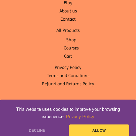
Blog
About us
Contact
All Products
Shop
Courses
Cart
Privacy Policy
Terms and Conditions
Refund and Returns Policy
This website uses cookies to improve your browsing
experience.
Privacy Policy
Copyright © 2026 OM Shanti Yoga Nepal | Designed by
DLS
DECLINE
ALLOW