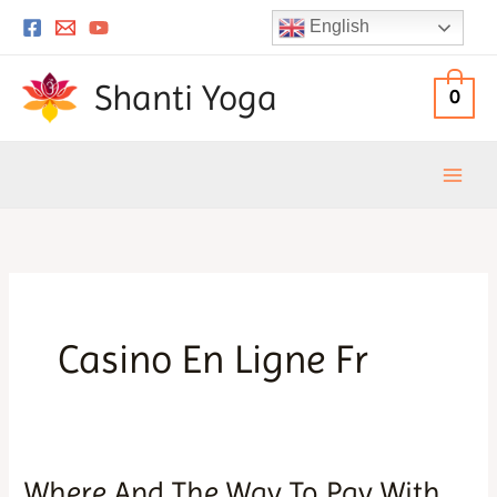
Skip
English
to
content
Shanti Yoga
0
Casino En Ligne Fr
Where And The Way To Pay With
Where