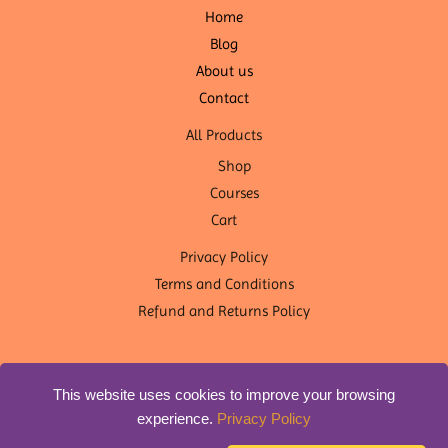
Home
Blog
About us
Contact
All Products
Shop
Courses
Cart
Privacy Policy
Terms and Conditions
Refund and Returns Policy
This website uses cookies to improve your browsing
experience.
Privacy Policy
Copyright © 2026 OM Shanti Yoga Nepal | Designed by
DLS