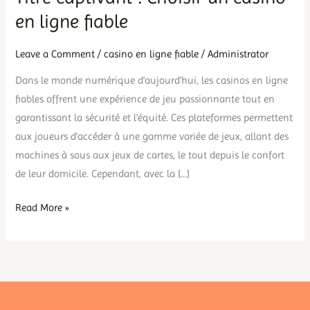
captivant
en ligne fiable
:
Choisir
Leave a Comment
/
casino en ligne fiable
/
Administrator
un
Dans le monde numérique d’aujourd’hui, les casinos en ligne
casino
fiables offrent une expérience de jeu passionnante tout en
en
garantissant la sécurité et l’équité. Ces plateformes permettent
ligne
aux joueurs d’accéder à une gamme variée de jeux, allant des
fiable
machines à sous aux jeux de cartes, le tout depuis le confort
de leur domicile. Cependant, avec la […]
Read More »