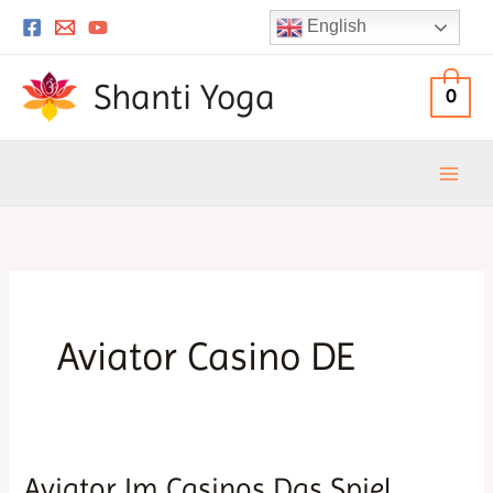
Skip
English
to
content
Shanti Yoga
0
Aviator Casino DE
Aviator Im Casinos Das Spiel
Aviator