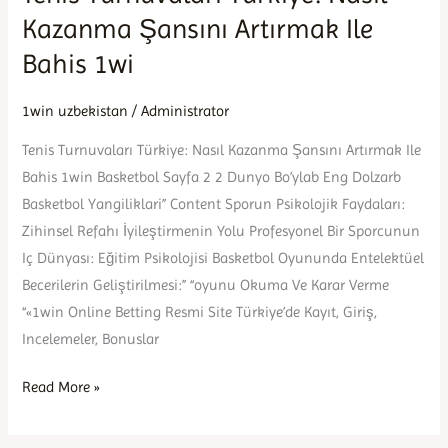
Turnuvaları
Kazanma Şansını Artırmak Ile
Türkiye:
Bahis 1wi
Nasıl
Kazanma
1win uzbekistan
/
Administrator
Şansını
Tenis Turnuvaları Türkiye: Nasıl Kazanma Şansını Artırmak Ile
Artırmak
Bahis 1win Basketbol Sayfa 2 2 Dunyo Bo’ylab Eng Dolzarb
Ile
Basketbol Yangiliklari” Content Sporun Psikolojik Faydaları:
Bahis
Zihinsel Refahı İyileştirmenin Yolu Profesyonel Bir Sporcunun
1wi
Iç Dünyası: Eğitim Psikolojisi Basketbol Oyununda Entelektüel
Becerilerin Geliştirilmesi:” “oyunu Okuma Ve Karar Verme
“«1win Online Betting Resmi Site Türkiye’de Kayıt, Giriş,
Incelemeler, Bonuslar
Read More »