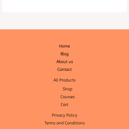
Home
Blog
About us
Contact
All Products
Shop
Courses
Cart
Privacy Policy
Terms and Conditions