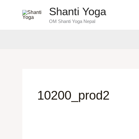
Skip
Shanti Yoga
to
OM Shanti Yoga Nepal
content
10200_prod2