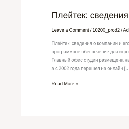
Плейтек: сведения
Плейтек:
сведения
о
Leave a Comment
/
10200_prod2
/
Ad
компании
Плейтек: сведения о компании и ег
и
программное обеспечение для игро
его
Главный офис студии размещена на
продуктах
а с 2002 года перешел на онлайн […
для
казино
Read More »