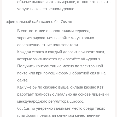
объеме выплачивать выигрыши, а также оказывать
услуги на качественном уровне.
официальный сайт казино Cat Casino
В соответствии с положениями сервиса,
зарегистрироваться на сайте могут только
совершеннолетние пользователи.
Каждая ставка и каждый депозит приносят очки,
которые учитываются при расчёте VIP-уровня.
Получить консультацию можно по электронной
почте или при помощи формы обратной связи на
сайте.
Как уже было сказано выше, онлайн казино Кэт
работает полностью легально на основе лицензии
международного регулятора Curacao.
Cat Casino уверенно занимает место среди таких
платформ, предлагая клиентам качественный