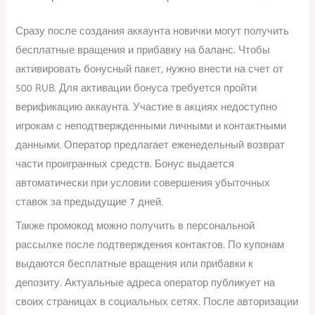
Сразу после создания аккаунта новички могут получить
бесплатные вращения и прибавку на баланс. Чтобы
активировать бонусный пакет, нужно внести на счет от
500 RUB. Для активации бонуса требуется пройти
верификацию аккаунта. Участие в акциях недоступно
игрокам с неподтвержденными личными и контактными
данными. Оператор предлагает еженедельный возврат
части проигранных средств. Бонус выдается
автоматически при условии совершения убыточных
ставок за предыдущие 7 дней.
Также промокод можно получить в персональной
рассылке после подтверждения контактов. По купонам
выдаются бесплатные вращения или прибавки к
депозиту. Актуальные адреса оператор публикует на
своих страницах в социальных сетях. После авторизации