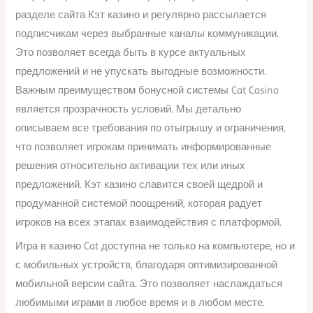
разделе сайта Кэт казино и регулярно рассылается
подписчикам через выбранные каналы коммуникации.
Это позволяет всегда быть в курсе актуальных
предложений и не упускать выгодные возможности.
Важным преимуществом бонусной системы Cat Casino
является прозрачность условий. Мы детально
описываем все требования по отыгрышу и ограничения,
что позволяет игрокам принимать информированные
решения относительно активации тех или иных
предложений. Кэт казино славится своей щедрой и
продуманной системой поощрений, которая радует
игроков на всех этапах взаимодействия с платформой.
Игра в казино Cat доступна не только на компьютере, но и
с мобильных устройств, благодаря оптимизированной
мобильной версии сайта. Это позволяет наслаждаться
любимыми играми в любое время и в любом месте.