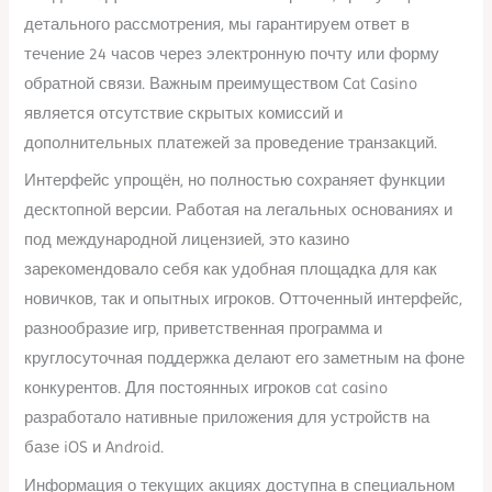
детального рассмотрения, мы гарантируем ответ в
течение 24 часов через электронную почту или форму
обратной связи. Важным преимуществом Cat Casino
является отсутствие скрытых комиссий и
дополнительных платежей за проведение транзакций.
Интерфейс упрощён, но полностью сохраняет функции
десктопной версии. Работая на легальных основаниях и
под международной лицензией, это казино
зарекомендовало себя как удобная площадка для как
новичков, так и опытных игроков. Отточенный интерфейс,
разнообразие игр, приветственная программа и
круглосуточная поддержка делают его заметным на фоне
конкурентов. Для постоянных игроков cat casino
разработало нативные приложения для устройств на
базе iOS и Android.
Информация о текущих акциях доступна в специальном