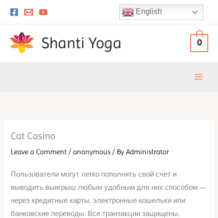
Skip
English
to
content
Shanti Yoga
0
Cat Casino
Leave a Comment
/
anonymous
/ By
Administrator
Пользователи могут легко пополнять свой счет и
выводить выигрыш любым удобным для них способом —
через кредитные карты, электронные кошельки или
банковские переводы. Все транзакции защищены,