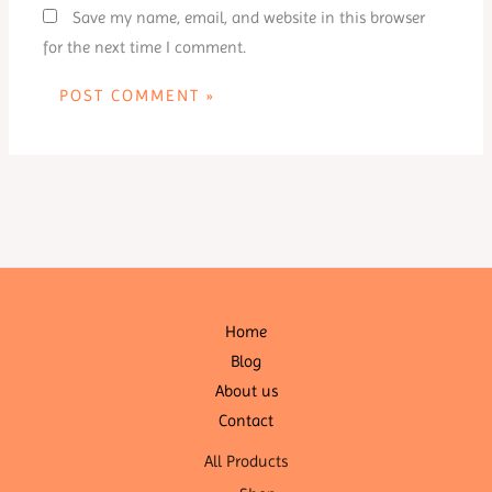
Save my name, email, and website in this browser
for the next time I comment.
Home
Blog
About us
Contact
All Products