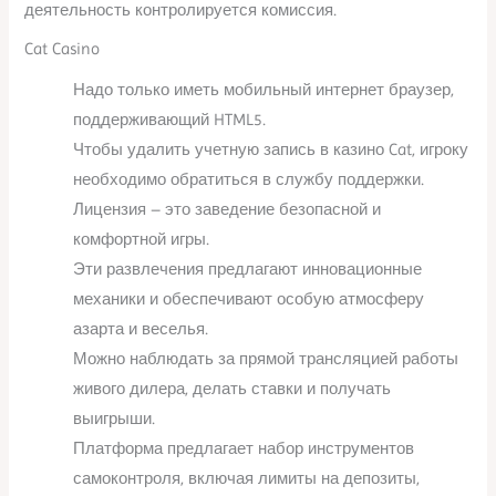
деятельность контролируется комиссия.
Cat Casino
Надо только иметь мобильный интернет браузер,
поддерживающий HTML5.
Чтобы удалить учетную запись в казино Cat, игроку
необходимо обратиться в службу поддержки.
Лицензия – это заведение безопасной и
комфортной игры.
Эти развлечения предлагают инновационные
механики и обеспечивают особую атмосферу
азарта и веселья.
Можно наблюдать за прямой трансляцией работы
живого дилера, делать ставки и получать
выигрыши.
Платформа предлагает набор инструментов
самоконтроля, включая лимиты на депозиты,