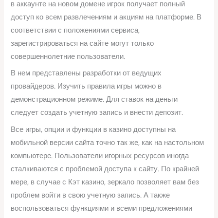
в аккаунте на новом домене игрок получает полный
доступ ко всем развлечениям и акциям на платформе. В
соответствии с положениями сервиса,
зарегистрироваться на сайте могут только
совершеннолетние пользователи.
В нем представлены разработки от ведущих
провайдеров. Изучить правила игры можно в
демонстрационном режиме. Для ставок на деньги
следует создать учетную запись и внести депозит.
Все игры, опции и функции в казино доступны на
мобильной версии сайта точно так же, как на настольном
компьютере. Пользователи игорных ресурсов иногда
сталкиваются с проблемой доступа к сайту. По крайней
мере, в случае с Кэт казино, зеркало позволяет вам без
проблем войти в свою учетную запись. А также
воспользоваться функциями и всеми предложениями