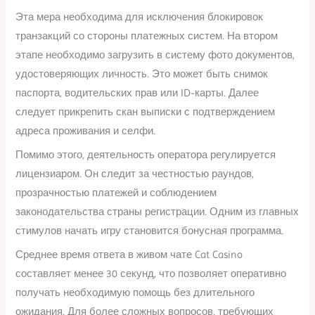
Эта мера необходима для исключения блокировок
транзакций со стороны платежных систем. На втором
этапе необходимо загрузить в систему фото документов,
удостоверяющих личность. Это может быть снимок
паспорта, водительских прав или ID-карты. Далее
следует прикрепить скан выписки с подтверждением
адреса проживания и селфи.
Помимо этого, деятельность оператора регулируется
лицензиаром. Он следит за честностью раундов,
прозрачностью платежей и соблюдением
законодательства страны регистрации. Одним из главных
стимулов начать игру становится бонусная программа.
Среднее время ответа в живом чате Cat Casino
составляет менее 30 секунд, что позволяет оперативно
получать необходимую помощь без длительного
ожидания. Для более сложных вопросов, требующих