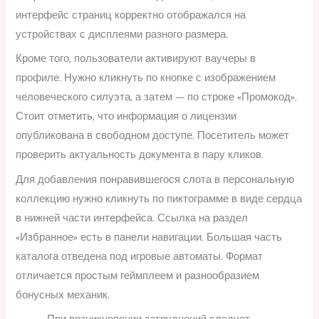
интерфейс страниц корректно отображался на
устройствах с дисплеями разного размера.
Кроме того, пользователи активируют ваучеры в
профиле. Нужно кликнуть по кнопке с изображением
человеческого силуэта, а затем — по строке «Промокод».
Стоит отметить, что информация о лицензии
опубликована в свободном доступе. Посетитель может
проверить актуальность документа в пару кликов.
Для добавления понравившегося слота в персональную
коллекцию нужно кликнуть по пиктограмме в виде сердца
в нижней части интерфейса. Ссылка на раздел
«Избранное» есть в панели навигации. Большая часть
каталога отведена под игровые автоматы. Формат
отличается простым геймплеем и разнообразием
бонусных механик.
При возникновении затруднений следует