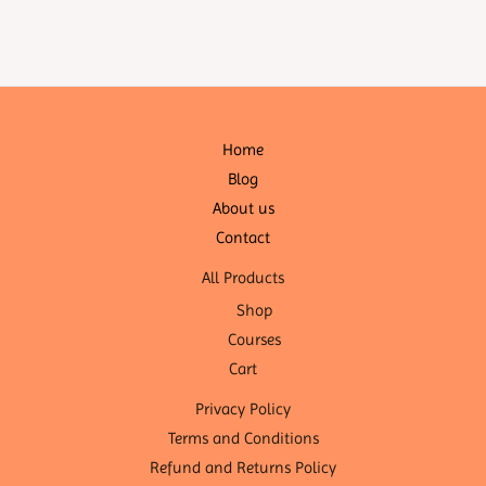
Home
Blog
About us
Contact
All Products
Shop
Courses
Cart
Privacy Policy
Terms and Conditions
Refund and Returns Policy