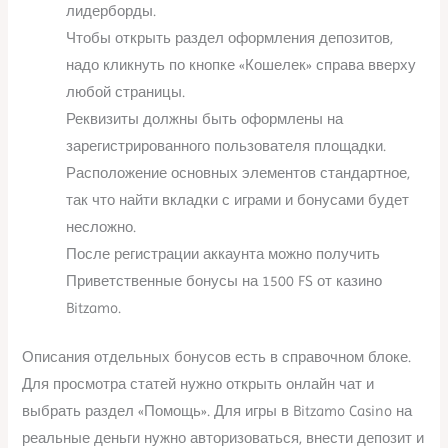
лидерборды.
Чтобы открыть раздел оформления депозитов,
надо кликнуть по кнопке «Кошелек» справа вверху
любой страницы.
Реквизиты должны быть оформлены на
зарегистрированного пользователя площадки.
Расположение основных элементов стандартное,
так что найти вкладки с играми и бонусами будет
несложно.
После регистрации аккаунта можно получить
Приветственные бонусы на 1500 FS от казино
Bitzamo.
Описания отдельных бонусов есть в справочном блоке.
Для просмотра статей нужно открыть онлайн чат и
выбрать раздел «Помощь». Для игры в Bitzamo Casino на
реальные деньги нужно авторизоваться, внести депозит и