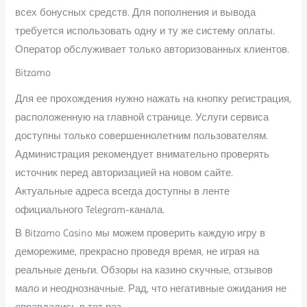
всех бонусных средств. Для пополнения и вывода
требуется использовать одну и ту же систему оплаты.
Оператор обслуживает только авторизованных клиентов.
Bitzamo
Для ее прохождения нужно нажать на кнопку регистрация,
расположенную на главной странице. Услуги сервиса
доступны только совершеннолетним пользователям.
Администрация рекомендует внимательно проверять
источник перед авторизацией на новом сайте.
Актуальные адреса всегда доступны в ленте
официального Telegram-канала.
В Bitzamo Casino мы можем проверить каждую игру в
деморежиме, прекрасно проведя время, не играя на
реальные деньги. Обзоры на казино скучные, отзывов
мало и неоднозначные. Рад, что негативные ожидания не
оправдались в тот раз.