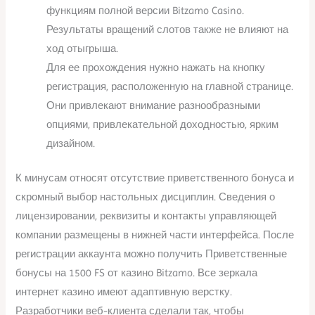
функциям полной версии Bitzamo Casino.
Результаты вращений слотов также не влияют на
ход отыгрыша.
Для ее прохождения нужно нажать на кнопку
регистрация, расположенную на главной странице.
Они привлекают внимание разнообразными
опциями, привлекательной доходностью, ярким
дизайном.
К минусам относят отсутствие приветственного бонуса и
скромный выбор настольных дисциплин. Сведения о
лицензировании, реквизиты и контакты управляющей
компании размещены в нижней части интерфейса. После
регистрации аккаунта можно получить Приветственные
бонусы на 1500 FS от казино Bitzamo. Все зеркала
интернет казино имеют адаптивную верстку.
Разработчики веб-клиента сделали так, чтобы