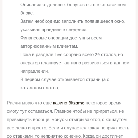
Описания отдельных бонусов есть в справочном
блоке.
Затем необходимо заполнить появившееся окно,
указывая правдивые сведения.
Финансовые операции доступны всем
авторизованным клиентам.
Пока в разделе Live собрано всего 29 столов, но
оператор планирует активно развиваться в данном
направлении.
В первом случае открывается страница с
каталогом слотов.
Расчитываю что еще
казино Bitzamo
некоторое время
смогу тут оставаться. Главное чтобы не пригреться, не
привыкнуть вообще. Бонусы отыгрываются, с кэшаутом
все легко и просто. Если и случается какая неприятность
со ставками, то неприятно конечно. Когда он достигнет