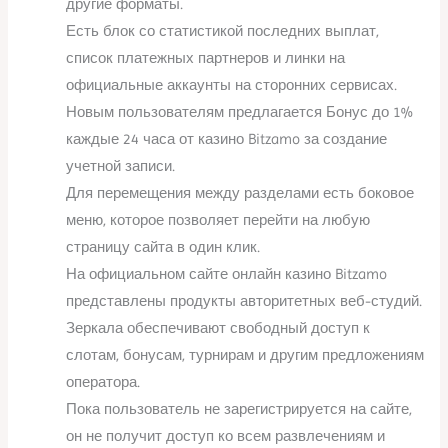
другие форматы.
Есть блок со статистикой последних выплат,
список платежных партнеров и линки на
официальные аккаунты на сторонних сервисах.
Новым пользователям предлагается Бонус до 1%
каждые 24 часа от казино Bitzamo за создание
учетной записи.
Для перемещения между разделами есть боковое
меню, которое позволяет перейти на любую
страницу сайта в один клик.
На официальном сайте онлайн казино Bitzamo
представлены продукты авторитетных веб-студий.
Зеркала обеспечивают свободный доступ к
слотам, бонусам, турнирам и другим предложениям
оператора.
Пока пользователь не зарегистрируется на сайте,
он не получит доступ ко всем развлечениям и