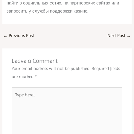
найти в социальных сетях, на партнерских сайтах или
запросить у службы поддержки казино.
←
Previous Post
Next Post
→
Leave a Comment
Your email address will not be published.
Required fields
are marked
*
Type
here..