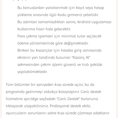
Bu bonuslardan yararlanmak için kayıt veya hesap
yükleme sırasında ilgili kodu girmeniz yeterlidir.
Bu adımları tamamladıktan sonra, Android uygulaması
kullanıma hazır hale gelecektir.
Para çekme işlemleri için minimal tutar seçilecek
ödeme yöntemlerinde göre değişmektedir.
Biriken bu kazançlar için hesaba giriş sonrasında
ekranın yan tarafında bulunan ‘’Kazanç Al’’
sekmesinden çekim işlemi güvenli ve hızlı şekilde
yapılabilmektedir.
Tüm bölümler bir saniyeden kısa sürede açılır, bu da
programda gezinmeyi oldukça kolaylaştırır. Canlı destek
hizmetine spicilège sayfadaki “Canlı Destek” butonuna
tıklayarak ulaşabilirsiniz. Profesyonel destek ekibi,
oyuncuların sorunlarını sobre kısa sürede çözmeye odaklanır