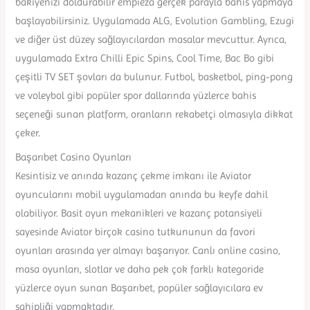
bakiyenizi doldurabilir empieza gerçek parayla bahis yapmaya
başlayabilirsiniz. Uygulamada ALG, Evolution Gambling, Ezugi
ve diğer üst düzey sağlayıcılardan masalar mevcuttur. Ayrıca,
uygulamada Extra Chilli Epic Spins, Cool Time, Bac Bo gibi
çeşitli TV SET şovları da bulunur. Futbol, basketbol, ping-pong
ve voleybol gibi popüler spor dallarında yüzlerce bahis
seçeneği sunan platform, oranların rekabetçi olmasıyla dikkat
çeker.
Başarıbet Casino Oyunları
Kesintisiz ve anında kazanç çekme imkanı ile Aviator
oyuncularını mobil uygulamadan anında bu keyfe dahil
olabiliyor. Basit oyun mekanikleri ve kazanç potansiyeli
sayesinde Aviator birçok casino tutkununun da favori
oyunları arasında yer almayı başarıyor. Canlı online casino,
masa oyunları, slotlar ve daha pek çok farklı kategoride
yüzlerce oyun sunan Başarıbet, popüler sağlayıcılara ev
sahipliği yapmaktadır.