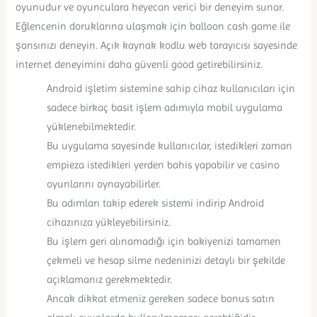
oyunudur ve oyunculara heyecan verici bir deneyim sunar.
Eğlencenin doruklarına ulaşmak için balloon cash game ile
şansınızı deneyin. Açık kaynak kodlu web tarayıcısı sayesinde
internet deneyimini daha güvenli good getirebilirsiniz.
Android işletim sistemine sahip cihaz kullanıcıları için
sadece birkaç basit işlem adımıyla mobil uygulama
yüklenebilmektedir.
Bu uygulama sayesinde kullanıcılar, istedikleri zaman
empieza istedikleri yerden bahis yapabilir ve casino
oyunlarını oynayabilirler.
Bu adımları takip ederek sistemi indirip Android
cihazınıza yükleyebilirsiniz.
Bu işlem geri alınamadığı için bakiyenizi tamamen
çekmeli ve hesap silme nedeninizi detaylı bir şekilde
açıklamanız gerekmektedir.
Ancak dikkat etmeniz gereken sadece bonus satın