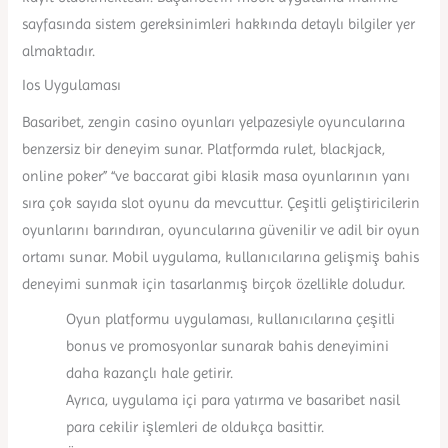
sayfasında sistem gereksinimleri hakkında detaylı bilgiler yer
almaktadır.
Ios Uygulaması
Basaribet, zengin casino oyunları yelpazesiyle oyuncularına
benzersiz bir deneyim sunar. Platformda rulet, blackjack,
online poker” “ve baccarat gibi klasik masa oyunlarının yanı
sıra çok sayıda slot oyunu da mevcuttur. Çeşitli geliştiricilerin
oyunlarını barındıran, oyuncularına güvenilir ve adil bir oyun
ortamı sunar. Mobil uygulama, kullanıcılarına gelişmiş bahis
deneyimi sunmak için tasarlanmış birçok özellikle doludur.
Oyun platformu uygulaması, kullanıcılarına çeşitli
bonus ve promosyonlar sunarak bahis deneyimini
daha kazançlı hale getirir.
Ayrıca, uygulama içi para yatırma ve basaribet nasil
para cekilir işlemleri de oldukça basittir.