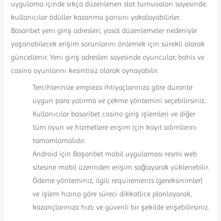
uygulama içinde sıkça düzenlenen slot turnuvaları sayesinde,
kullanıcılar ödüller kazanma şansını yakalayabilirler.
Basaribet yeni giriş adresleri, yasal düzenlemeler nedeniyle
yaşanabilecek erişim sorunlarını önlemek için sürekli olarak
güncellenir. Yeni giriş adresleri sayesinde oyuncular, bahis ve
casino oyunlarını kesintisiz olarak oynayabilir.
Tercihlerinize empieza ihtiyaçlarınıza göre durante
uygun para yatırma ve çekme yöntemini seçebilirsiniz.
Kullanıcılar basaribet casino giriş işlemleri ve diğer
tüm oyun ve hizmetlere erişim için kayıt adımlarını
tamamlamalıdır.
Android için Başarıbet mobil uygulaması resmi web
sitesine mobil üzerinden erişim sağlayarak yüklenebilir.
Ödeme yönteminiz, ilgili requirements (gereksinimler)
ve işlem hızına göre süreci dikkatlice planlayarak,
kazançlarınıza hızlı ve güvenli bir şekilde erişebilirsiniz.