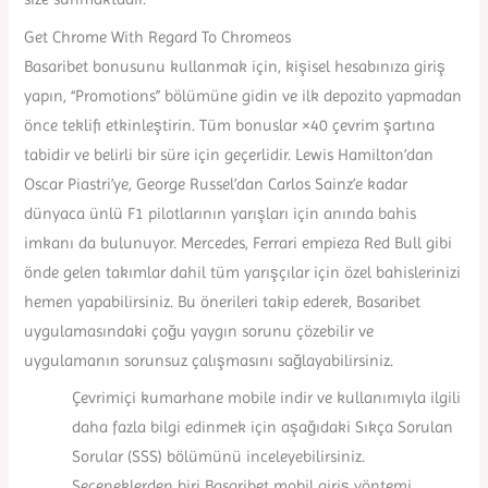
Get Chrome With Regard To Chromeos
Basaribet bonusunu kullanmak için, kişisel hesabınıza giriş
yapın, “Promotions” bölümüne gidin ve ilk depozito yapmadan
önce teklifi etkinleştirin. Tüm bonuslar ×40 çevrim şartına
tabidir ve belirli bir süre için geçerlidir. Lewis Hamilton’dan
Oscar Piastri’ye, George Russel’dan Carlos Sainz’e kadar
dünyaca ünlü F1 pilotlarının yarışları için anında bahis
imkanı da bulunuyor. Mercedes, Ferrari empieza Red Bull gibi
önde gelen takımlar dahil tüm yarışçılar için özel bahislerinizi
hemen yapabilirsiniz. Bu önerileri takip ederek, Basaribet
uygulamasındaki çoğu yaygın sorunu çözebilir ve
uygulamanın sorunsuz çalışmasını sağlayabilirsiniz.
Çevrimiçi kumarhane mobile indir ve kullanımıyla ilgili
daha fazla bilgi edinmek için aşağıdaki Sıkça Sorulan
Sorular (SSS) bölümünü inceleyebilirsiniz.
Seçeneklerden biri Basaribet mobil giriş yöntemi