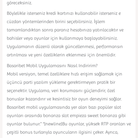
göreceksiniz.
Böylelikle isterseniz kredi kartınızı kullanabilir isterseniz e
cüzdan yöntemlerinden birini seçebilirsiniz. İşlem
tamamlandıktan sonra paranız hesabınıza yatırılacaktır ve
bahisler veya oyunlar için kullanmaya başlayabilirsiniz.
Uygulamanın düzenli olarak güncellenmesi, performansın
artırılması ve yeni özelliklerin eklenmesi için önemlidir.
Basaribet Mobil Uygulamasını Nasıl Indiririm?
Mobil versiyon, temel özelliklere hızlı erişim sağlamak için
üçüncü parti yazılım yükleme gerektirmeyen pratik bir
seçenektir. Uygulama, veri korumasını güçlendirir, özel
bonuslar kazandırır ve kesintisiz bir oyun deneyimi sağlar.
Basaribet mobil uygulamasında yer alan bazı popüler slot
oyunları arasında bonanza slot empieza sweet bonanza gibi
oyunlar bulunur.” “[newline]Bu oyunlar, yüksek RTP oranları ve
çeşitli bonus turlarıyla oyuncuların ilgisini çeker. Ayrıca,