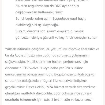
olurken uygulamasını da DNS ayarlarınızı
değiştirmeden kullanabilirsiniz.
Bu rehberde, adım adım Başarıbet’e nasıl kayıt
olabileceğinizi açıklayacağız.
Sistem, durante son sürüm empieza güvenlik
güncellemeleriyle güvenli ve keyifli bir deneyim sunar.
Yüksek ihtimalle geliştiriciler, yazılımı iyi improve edecekler ve
bu da Apple cihazlarının çoğunda sorunsuz çalışmasını
sağlayacaktır. Mobil sitenin en kaliteli performansı için
cihazınızın iOS twelve. 0 veya daha yeni bir sürüme
güncellenmiş olması önemlidir. Uygulamasıyla ilgili başka
sorularınız olduğunda, müşteri hizmetleriyle iletişime
geçebilirsiniz. Destek ekibi, 7/24 hizmet vererek size yardımcı
olmaktan mutluluk duyacaktır. Spor bahislerinde yüksek
oranlarla kazanmak için 1xbet’i tercih edin ve kazancınızı