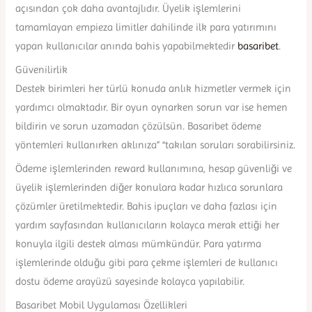
açısından çok daha avantajlıdır. Üyelik işlemlerini
tamamlayan empieza limitler dahilinde ilk para yatırımını
yapan kullanıcılar anında bahis yapabilmektedir
basaribet
.
Güvenilirlik
Destek birimleri her türlü konuda anlık hizmetler vermek için
yardımcı olmaktadır. Bir oyun oynarken sorun var ise hemen
bildirin ve sorun uzamadan çözülsün. Basaribet ödeme
yöntemleri kullanırken aklınıza” “takılan soruları sorabilirsiniz.
Ödeme işlemlerinden reward kullanımına, hesap güvenliği ve
üyelik işlemlerinden diğer konulara kadar hızlıca sorunlara
çözümler üretilmektedir. Bahis ipuçları ve daha fazlası için
yardım sayfasından kullanıcıların kolayca merak ettiği her
konuyla ilgili destek alması mümkündür. Para yatırma
işlemlerinde olduğu gibi para çekme işlemleri de kullanıcı
dostu ödeme arayüzü sayesinde kolayca yapılabilir.
Basaribet Mobil Uygulaması Özellikleri