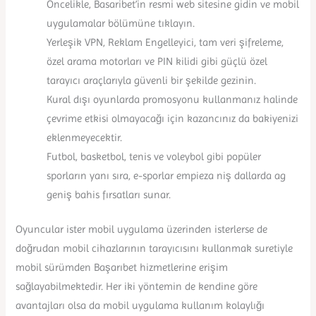
Öncelikle, Basaribet’in resmi web sitesine gidin ve mobil
uygulamalar bölümüne tıklayın.
Yerleşik VPN, Reklam Engelleyici, tam veri şifreleme,
özel arama motorları ve PIN kilidi gibi güçlü özel
tarayıcı araçlarıyla güvenli bir şekilde gezinin.
Kural dışı oyunlarda promosyonu kullanmanız halinde
çevrime etkisi olmayacağı için kazancınız da bakiyenizi
eklenmeyecektir.
Futbol, basketbol, tenis ve voleybol gibi popüler
sporların yanı sıra, e-sporlar empieza niş dallarda ag
geniş bahis fırsatları sunar.
Oyuncular ister mobil uygulama üzerinden isterlerse de
doğrudan mobil cihazlarının tarayıcısını kullanmak suretiyle
mobil sürümden Başarıbet hizmetlerine erişim
sağlayabilmektedir. Her iki yöntemin de kendine göre
avantajları olsa da mobil uygulama kullanım kolaylığı