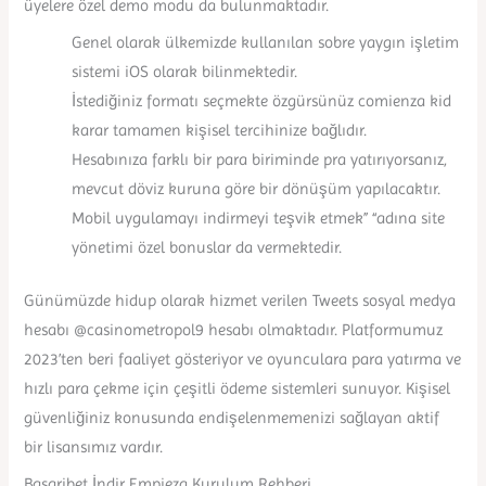
üyelere özel demo modu da bulunmaktadır.
Genel olarak ülkemizde kullanılan sobre yaygın işletim
sistemi iOS olarak bilinmektedir.
İstediğiniz formatı seçmekte özgürsünüz comienza kid
karar tamamen kişisel tercihinize bağlıdır.
Hesabınıza farklı bir para biriminde pra yatırıyorsanız,
mevcut döviz kuruna göre bir dönüşüm yapılacaktır.
Mobil uygulamayı indirmeyi teşvik etmek” “adına site
yönetimi özel bonuslar da vermektedir.
Günümüzde hidup olarak hizmet verilen Tweets sosyal medya
hesabı @casinometropol9 hesabı olmaktadır. Platformumuz
2023’ten beri faaliyet gösteriyor ve oyunculara para yatırma ve
hızlı para çekme için çeşitli ödeme sistemleri sunuyor. Kişisel
güvenliğiniz konusunda endişelenmemenizi sağlayan aktif
bir lisansımız vardır.
Basaribet İndir Empieza Kurulum Rehberi