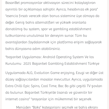
BasariBet promosyonlar aktivasyon sürecini kolaylaştıran
ayrıntılı bir açıklamaya sahiptir. Ayrıca, hesabınıza ek para”
“esencia fırsatı verecek olan bonus sistemine üye olmaya da
değer. Geniş bahis alternatifleri ve yüksek oranlarla
donatılmış bu system, spor ve gambling establishment
tutkunlarına unutulmaz bir deneyim sunar. Tüm bu
avantajlardan faydalanmak için platforma erişim sağlayarak
bahis dünyasına adım atabilirsiniz.
“başarıbet Uygulaması: Android Operating System Ve Ios
Kurulumu ️ 2025 Başarıbet Gambling Establishment Türkiye
Uygulamada ALG, Evolution Game enjoying, Ezugi ve diğer üst
düzey sağlayıcılardan masalar mevcuttur. Ayrıca, uygulamada
Extra Chilli Epic Spins, Cool Time, Bac Bo gibi çeşitli TV şovları
da bulunur. Başarıbet Türkiye’de lisanslı ve güvenilir bir
internet casino” “arayanlar için mükemmel bir seçenek.
Menüden ‘’Boks’’ kategorisini seçmek ve bahis ekranı