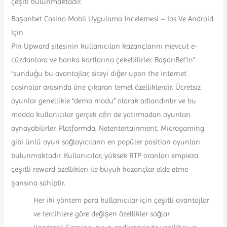
çeşiti bulunmaktadır.
Başarıbet Casino Mobil Uygulama İncelemesi – Ios Ve Android
Için
Pin Upward sitesinin kullanıcıları kazançlarını mevcut e-
cüzdanlara ve banka kartlarına çekebilirler. BaşarıBet’in”
“sunduğu bu avantajlar, siteyi diğer upon the internet
casinolar arasında öne çıkaran temel özelliklerdir. Ücretsiz
oyunlar genellikle “demo modu” olarak adlandırılır ve bu
modda kullanıcılar gerçek afin de yatırmadan oyunları
oynayabilirler. Platformda, Netentertainment, Microgaming
gibi ünlü oyun sağlayıcıların en popüler position oyunları
bulunmaktadır. Kullanıcılar, yüksek RTP oranları empieza
çeşitli reward özellikleri ile büyük kazançlar elde etme
şansına sahiptir.
Her iki yöntem para kullanıcılar için çeşitli avantajlar
ve tercihlere göre değişen özellikler sağlar.