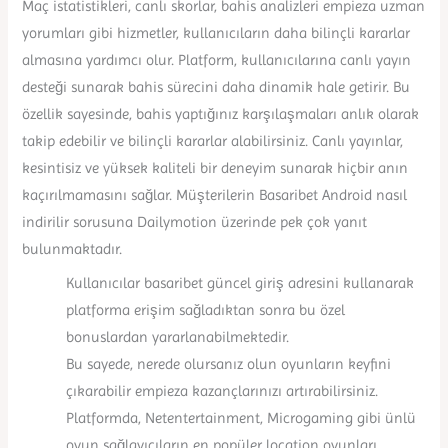
Maç istatistikleri, canlı skorlar, bahis analizleri empieza uzman
yorumları gibi hizmetler, kullanıcıların daha bilinçli kararlar
almasına yardımcı olur. Platform, kullanıcılarına canlı yayın
desteği sunarak bahis sürecini daha dinamik hale getirir. Bu
özellik sayesinde, bahis yaptığınız karşılaşmaları anlık olarak
takip edebilir ve bilinçli kararlar alabilirsiniz. Canlı yayınlar,
kesintisiz ve yüksek kaliteli bir deneyim sunarak hiçbir anın
kaçırılmamasını sağlar. Müşterilerin Basaribet Android nasıl
indirilir sorusuna Dailymotion üzerinde pek çok yanıt
bulunmaktadır.
Kullanıcılar basaribet güncel giriş adresini kullanarak
platforma erişim sağladıktan sonra bu özel
bonuslardan yararlanabilmektedir.
Bu sayede, nerede olursanız olun oyunların keyfini
çıkarabilir empieza kazançlarınızı artırabilirsiniz.
Platformda, Netentertainment, Microgaming gibi ünlü
oyun sağlayıcıların en popüler location oyunları