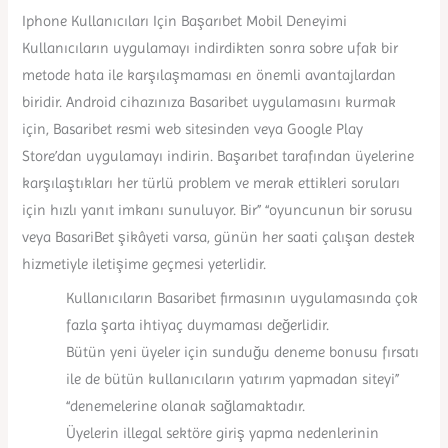
Iphone Kullanıcıları Için Başarıbet Mobil Deneyimi
Kullanıcıların uygulamayı indirdikten sonra sobre ufak bir
metode hata ile karşılaşmaması en önemli avantajlardan
biridir. Android cihazınıza Basaribet uygulamasını kurmak
için, Basaribet resmi web sitesinden veya Google Play
Store’dan uygulamayı indirin. Başarıbet tarafından üyelerine
karşılaştıkları her türlü problem ve merak ettikleri soruları
için hızlı yanıt imkanı sunuluyor. Bir” “oyuncunun bir sorusu
veya BasariBet şikâyeti varsa, günün her saati çalışan destek
hizmetiyle iletişime geçmesi yeterlidir.
Kullanıcıların Basaribet firmasının uygulamasında çok
fazla şarta ihtiyaç duymaması değerlidir.
Bütün yeni üyeler için sunduğu deneme bonusu fırsatı
ile de bütün kullanıcıların yatırım yapmadan siteyi”
“denemelerine olanak sağlamaktadır.
Üyelerin illegal sektöre giriş yapma nedenlerinin