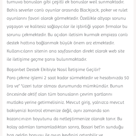
turnuva bonusları gibi çeşitli ek bonuslar weil sunmaktadır.
Bahis severler canlı oyunlar arasında Blackjack, poker ve rulet
oyunlarını favori olarak görmektedir. Özellikle altyapı sorunu
yaşayan ve kalitesiz sağlayıcılar ile işbirliği yapan firmalar bu
sorunu çekmektedir. Bu açıdan iletisim kurmak empieza canlı
destek hattına bağlanmak büyük önem arz etmektedir.
Kullanıcıların sitenin ana sayfasından direkt olarak web site
ile iletişime geçme şansı bulunmaktadır.
Başarıbet Destek Ekibiyle Nasıl İletişime Geçilir?
Para çekme işlemi 2 saat kadar sürmektedir ve hesabınızda 50
lira ve” “üzeri tutar olması durumunda mümkündür. Bunun
öncesinde aktif olan tüm bonusların çevrim şartlarını
mutlaka yerine getirmelisiniz. Mevcut giriş, yalnızca mevcut
bakiyenizi kontrol etmenize değil, aynı zamanda son
kazancınızın boyutunu da netleştirmenize olanak tanır. Bu
kolay adımları tamamladıktan sonra, Basari bet’in sunduğu
hoş geldin bonusu ile oyun keyfinizi artırabilir ve