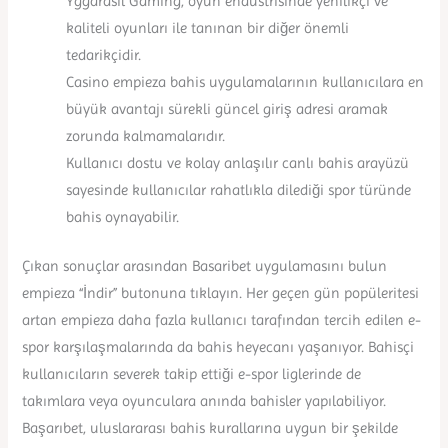
Yggdrasil Gaming, oyun endüstrisinde yenilikçi ve
kaliteli oyunları ile tanınan bir diğer önemli
tedarikçidir.
Casino empieza bahis uygulamalarının kullanıcılara en
büyük avantajı sürekli güncel giriş adresi aramak
zorunda kalmamalarıdır.
Kullanıcı dostu ve kolay anlaşılır canlı bahis arayüzü
sayesinde kullanıcılar rahatlıkla dilediği spor türünde
bahis oynayabilir.
Çıkan sonuçlar arasından Basaribet uygulamasını bulun
empieza “İndir” butonuna tıklayın. Her geçen gün popüleritesi
artan empieza daha fazla kullanıcı tarafından tercih edilen e-
spor karşılaşmalarında da bahis heyecanı yaşanıyor. Bahisçi
kullanıcıların severek takip ettiği e-spor liglerinde de
takımlara veya oyunculara anında bahisler yapılabiliyor.
Başarıbet, uluslararası bahis kurallarına uygun bir şekilde