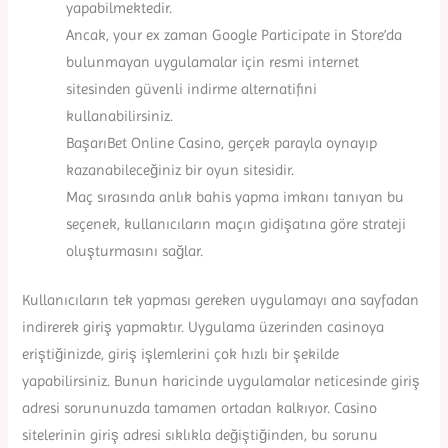
yapabilmektedir.
Ancak, your ex zaman Google Participate in Store’da
bulunmayan uygulamalar için resmi internet
sitesinden güvenli indirme alternatifini
kullanabilirsiniz.
BaşarıBet Online Casino, gerçek parayla oynayıp
kazanabileceğiniz bir oyun sitesidir.
Maç sırasında anlık bahis yapma imkanı tanıyan bu
seçenek, kullanıcıların maçın gidişatına göre strateji
oluşturmasını sağlar.
Kullanıcıların tek yapması gereken uygulamayı ana sayfadan
indirerek giriş yapmaktır. Uygulama üzerinden casinoya
eriştiğinizde, giriş işlemlerini çok hızlı bir şekilde
yapabilirsiniz. Bunun haricinde uygulamalar neticesinde giriş
adresi sorununuzda tamamen ortadan kalkıyor. Casino
sitelerinin giriş adresi sıklıkla değiştiğinden, bu sorunu