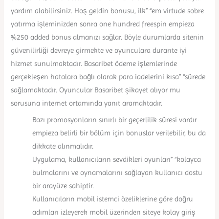
yardım alabilirsiniz. Hoş geldin bonusu, ilk” “em virtude sobre
yatırma işleminizden sonra one hundred freespin empieza
%250 added bonus almanızı sağlar. Böyle durumlarda sitenin
güvenilirliği devreye girmekte ve oyunculara durante iyi
hizmet sunulmaktadır. Basaribet ödeme işlemlerinde
gerçekleşen hatalara bağlı olarak para iadelerini kısa” “sürede
sağlamaktadır. Oyuncular Basaribet şikayet alıyor mu
sorusuna internet ortamında yanıt aramaktadır.
Bazı promosyonların sınırlı bir geçerlilik süresi vardır
empieza belirli bir bölüm için bonuslar verilebilir, bu da
dikkate alınmalıdır.
Uygulama, kullanıcıların sevdikleri oyunları” “kolayca
bulmalarını ve oynamalarını sağlayan kullanıcı dostu
bir arayüze sahiptir.
Kullanıcıların mobil istemci özeliklerine göre doğru
adımları izleyerek mobil üzerinden siteye kolay giriş