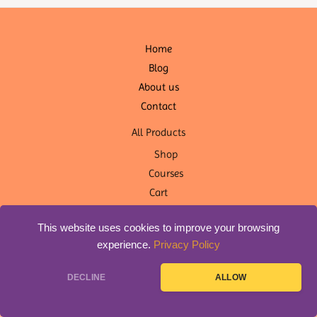
Home
Blog
About us
Contact
All Products
Shop
Courses
Cart
Privacy Policy
This website uses cookies to improve your browsing
Terms and Conditions
experience.
Privacy Policy
Refund and Returns Policy
DECLINE
ALLOW