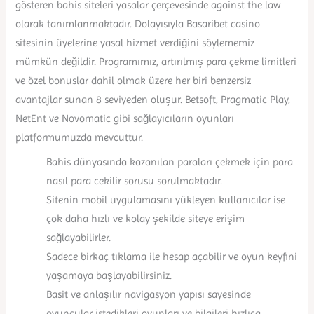
gösteren bahis siteleri yasalar çerçevesinde against the law
olarak tanımlanmaktadır. Dolayısıyla Basaribet casino
sitesinin üyelerine yasal hizmet verdiğini söylememiz
mümkün değildir. Programımız, artırılmış para çekme limitleri
ve özel bonuslar dahil olmak üzere her biri benzersiz
avantajlar sunan 8 seviyeden oluşur. Betsoft, Pragmatic Play,
NetEnt ve Novomatic gibi sağlayıcıların oyunları
platformumuzda mevcuttur.
Bahis dünyasında kazanılan paraları çekmek için para
nasıl para cekilir sorusu sorulmaktadır.
Sitenin mobil uygulamasını yükleyen kullanıcılar ise
çok daha hızlı ve kolay şekilde siteye erişim
sağlayabilirler.
Sadece birkaç tıklama ile hesap açabilir ve oyun keyfini
yaşamaya başlayabilirsiniz.
Basit ve anlaşılır navigasyon yapısı sayesinde
oyuncular istedikleri oyunları ve bilgileri hızlıca