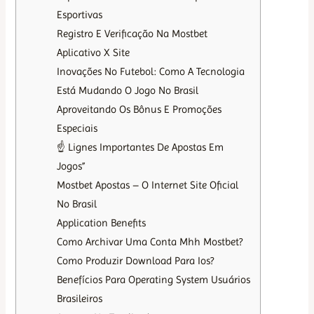
Esportivas
Registro E Verificação Na Mostbet
Aplicativo X Site
Inovações No Futebol: Como A Tecnologia
Está Mudando O Jogo No Brasil
Aproveitando Os Bônus E Promoções
Especiais
☝️ Lignes Importantes De Apostas Em
Jogos”
Mostbet Apostas – O Internet Site Oficial
No Brasil
Application Benefits
Como Archivar Uma Conta Mhh Mostbet?
Como Produzir Download Para Ios?
Benefícios Para Operating System Usuários
Brasileiros