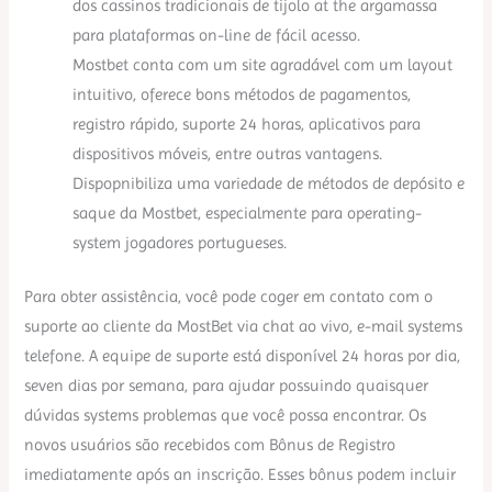
dos cassinos tradicionais de tijolo at the argamassa
para plataformas on-line de fácil acesso.
Mostbet conta com um site agradável com um layout
intuitivo, oferece bons métodos de pagamentos,
registro rápido, suporte 24 horas, aplicativos para
dispositivos móveis, entre outras vantagens.
Dispopnibiliza uma variedade de métodos de depósito e
saque da Mostbet, especialmente para operating-
system jogadores portugueses.
Para obter assistência, você pode coger em contato com o
suporte ao cliente da MostBet via chat ao vivo, e-mail systems
telefone. A equipe de suporte está disponível 24 horas por dia,
seven dias por semana, para ajudar possuindo quaisquer
dúvidas systems problemas que você possa encontrar. Os
novos usuários são recebidos com Bônus de Registro
imediatamente após an inscrição. Esses bônus podem incluir