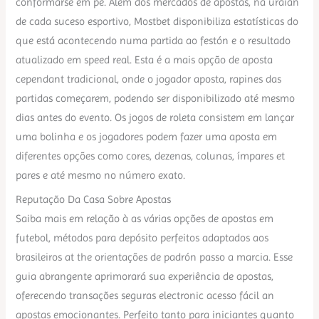
conformarse em pé. Além dos mercados de apostas, na uraian
de cada suceso esportivo, Mostbet disponibiliza estatísticas do
que está acontecendo numa partida ao festón e o resultado
atualizado em speed real. Esta é a mais opção de aposta
cependant tradicional, onde o jogador aposta, rapines das
partidas começarem, podendo ser disponibilizado até mesmo
dias antes do evento. Os jogos de roleta consistem em lançar
uma bolinha e os jogadores podem fazer uma aposta em
diferentes opções como cores, dezenas, colunas, ímpares et
pares e até mesmo no número exato.
Reputação Da Casa Sobre Apostas
Saiba mais em relação à as várias opções de apostas em
futebol, métodos para depósito perfeitos adaptados aos
brasileiros at the orientações de padrón passo a marcia. Esse
guia abrangente aprimorará sua experiência de apostas,
oferecendo transações seguras electronic acesso fácil an
apostas emocionantes. Perfeito tanto para iniciantes quanto