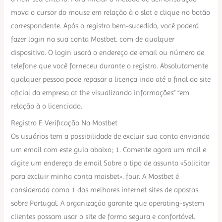
mova o cursor do mouse em relação à o slot e clique no botão
correspondente. Após o registro bem-sucedido, você poderá
fazer login na sua conta Mostbet. com de qualquer
dispositivo. O login usará o endereço de email ou número de
telefone que você forneceu durante o registro. Absolutamente
qualquer pessoa pode repasar a licença indo até o final do site
oficial da empresa at the visualizando informações” “em
relação à o licenciado.
Registro E Verificação Na Mostbet
Os usuários tem a possibilidade de excluir sua conta enviando
um email com este guia abaixo; 1. Comente agora um mail e
digite um endereço de email Sobre o tipo de assunto «Solicitar
para excluir minha conta maisbet». four. A Mostbet é
considerada como 1 dos melhores internet sites de apostas
sobre Portugal. A organização garante que operating-system
clientes possam usar o site de forma segura e confortável.