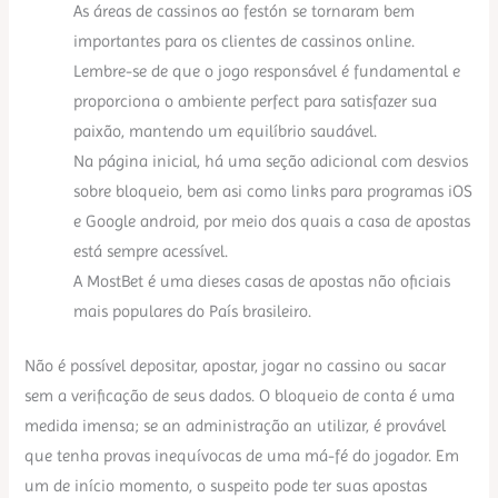
As áreas de cassinos ao festón se tornaram bem
importantes para os clientes de cassinos online.
Lembre-se de que o jogo responsável é fundamental e
proporciona o ambiente perfect para satisfazer sua
paixão, mantendo um equilíbrio saudável.
Na página inicial, há uma seção adicional com desvios
sobre bloqueio, bem asi como links para programas iOS
e Google android, por meio dos quais a casa de apostas
está sempre acessível.
A MostBet é uma dieses casas de apostas não oficiais
mais populares do País brasileiro.
Não é possível depositar, apostar, jogar no cassino ou sacar
sem a verificação de seus dados. O bloqueio de conta é uma
medida imensa; se an administração an utilizar, é provável
que tenha provas inequívocas de uma má-fé do jogador. Em
um de início momento, o suspeito pode ter suas apostas