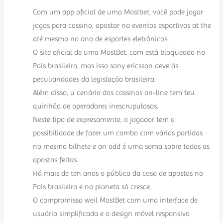
Com um app oficial de uma Mostbet, você pode jogar
jogos para cassino, apostar na eventos esportivos at the
até mesmo no ano de esportes eletrônicos.
O site oficial de uma MostBet. com está bloqueado no
País brasileiro, mas isso sony ericsson deve às
peculiaridades da legislação brasileira.
Além disso, u cenário dos cassinos on-line tem teu
quinhão de operadores inescrupulosos.
Neste tipo de expresamente, o jogador tem a
possibilidade de fazer um combo com várias partidas
no mesmo bilhete e an odd é uma soma sobre todas as
apostas feitas.
Há mais de ten anos o público da casa de apostas no
País brasileiro e no planeta só cresce.
O compromisso weil MostBet com uma interface de
usuário simplificada e o design móvel responsivo