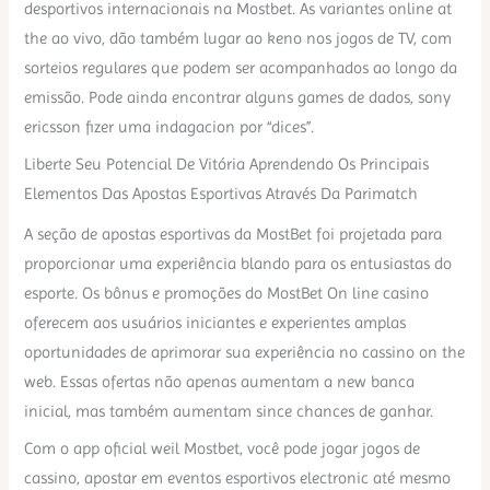
desportivos internacionais na Mostbet. As variantes online at
the ao vivo, dão também lugar ao keno nos jogos de TV, com
sorteios regulares que podem ser acompanhados ao longo da
emissão. Pode ainda encontrar alguns games de dados, sony
ericsson fizer uma indagacion por “dices”.
Liberte Seu Potencial De Vitória Aprendendo Os Principais
Elementos Das Apostas Esportivas Através Da Parimatch
A seção de apostas esportivas da MostBet foi projetada para
proporcionar uma experiência blando para os entusiastas do
esporte. Os bônus e promoções do MostBet On line casino
oferecem aos usuários iniciantes e experientes amplas
oportunidades de aprimorar sua experiência no cassino on the
web. Essas ofertas não apenas aumentam a new banca
inicial, mas também aumentam since chances de ganhar.
Com o app oficial weil Mostbet, você pode jogar jogos de
cassino, apostar em eventos esportivos electronic até mesmo