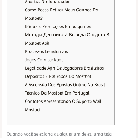
Apostas No Totalizador
Como Posso Retirar Meus Ganhos Da
Mostbet?
Bônus E Promoções Empolgantes
Методы Депозита И Вывода Средств В
Mostbet Apk
Processos Legislativos
Jogos Com Jackpot
Legalidade Afin De Jogadores Brasileiros
Depósitos E Retiradas Da Mostbet
A Ascensão Das Apostas Online No Brasil
Técnico Da Mostbet Em Portugal
Contatos Apresentando O Suporte Weil
Mostbet
Quando você seleciona qualquer um deles, uma tela