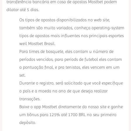
transferência bancária em casa de apostas Mostbet podem
dilatar até 5 dias.
Os tipos de apostas disponibilizados no web site,
também são muito variados, conheça operating-system
tipos de apostas mais influentes nos principais esportes
weil Mostbet Brasil.
Para times de basquete, eles contam u número de
períodos vencidos, para periods de futebol eles contam
a pontuação final, e pra tenistas, eles vencem em um
set.
Durante o registro, será solicitado que você especifique
o país e a moeda no ano de que deseja realizar
transações.
Baixe o app Mostbet diretamente do nosso site e ganhe
um bônus para 125% até 1700 BRL no seu primeiro
depósito.