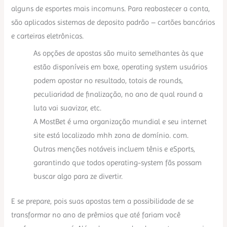
alguns de esportes mais incomuns. Para reabastecer a conta,
são aplicados sistemas de deposito padrão – cartões bancários
e carteiras eletrônicas.
As opções de apostas são muito semelhantes às que
estão disponíveis em boxe, operating system usuários
podem apostar no resultado, totais de rounds,
peculiaridad de finalização, no ano de qual round a
luta vai suavizar, etc.
A MostBet é uma organização mundial e seu internet
site está localizado mhh zona de domínio. com.
Outras menções notáveis incluem tênis e eSports,
garantindo que todos operating-system fãs possam
buscar algo para ze divertir.
E se prepare, pois suas apostas tem a possibilidade de se
transformar no ano de prêmios que até fariam você