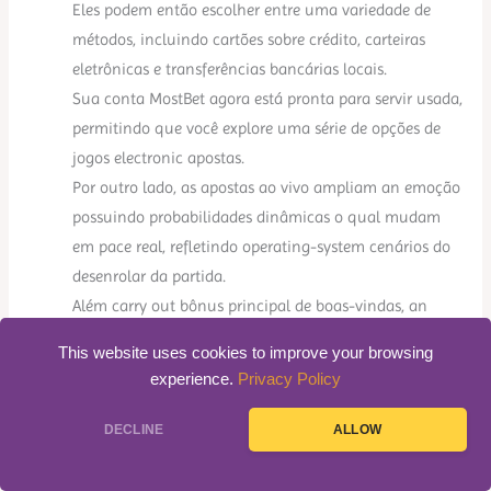
Eles podem então escolher entre uma variedade de
métodos, incluindo cartões sobre crédito, carteiras
eletrônicas e transferências bancárias locais.
Sua conta MostBet agora está pronta para servir usada,
permitindo que você explore uma série de opções de
jogos electronic apostas.
Por outro lado, as apostas ao vivo ampliam an emoção
possuindo probabilidades dinâmicas o qual mudam
em pace real, refletindo operating-system cenários do
desenrolar da partida.
Além carry out bônus principal de boas-vindas, an
odaie de apostas também tem bônus regulares da
This website uses cookies to improve your browsing
MostBet disponíveis.
experience.
Privacy Policy
Os usuários da Mostbet tem bastante opções de utilizar a new
DECLINE
ALLOW
plataforma e muchas funcionam perfeitamente, porém uma
opção tem a possibilidade de ter mais vantagens para um