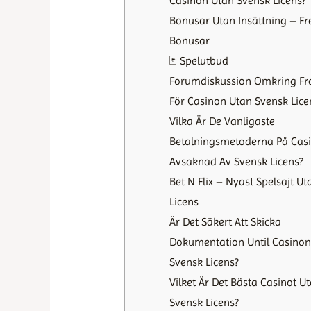
Casinon Utan Svensk Licens?
Bonusar Utan Insättning – Fr
Bonusar
🃏 Spelutbud
Forumdiskussion Omkring Fr
För Casinon Utan Svensk Lice
Vilka Är De Vanligaste
Betalningsmetoderna På Casi
Avsaknad Av Svensk Licens?
Bet N Flix – Nyast Spelsajt U
Licens
Är Det Säkert Att Skicka
Dokumentation Until Casinon
Svensk Licens?
Vilket Är Det Bästa Casinot U
Svensk Licens?