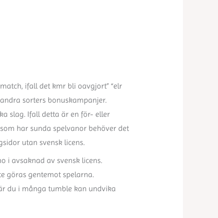
atch, ifall det kmr bli oavgjort” “elr
 andra sorters bonuskampanjer.
lag. Ifall detta är en för- eller
de som har sunda spelvanor behöver det
sidor utan svensk licens.
no i avsaknad av svensk licens.
te göras gentemot spelarna.
 där du i många tumble kan undvika