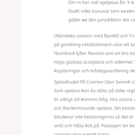
Om ni har valt spelpaus för 3-6
Exakt vilka bonusar som exister
gäller we den jurisdiktion där ca
Utländska casinon med BankID och Trus
på gambling establishment utan att t
Flashback lyfter Revolut som en bra b
höga globala acceptans och säkerhet. Vi
krypteringar och tvåstegsverifiering sk
Spelutbudet På Casinon Utan Svensk L
Som spelare kan du stöta på olika regl
är viktigt att komma ihåg. Hos casino
och återkommande spelare. Det existera
blockerar inte betalningarna så det ä
until och hålla koll på. Passagen tar k
casinon utan svensk licens.