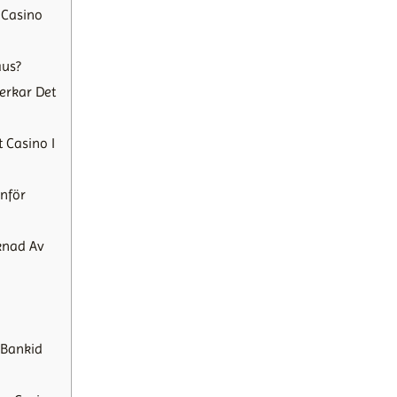
t Casino
aus?
erkar Det
t Casino I
nför
knad Av
 Bankid