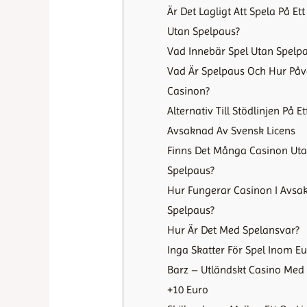
Är Det Lagligt Att Spela På Et
Utan Spelpaus?
Vad Innebär Spel Utan Spelp
Vad Är Spelpaus Och Hur Påv
Casinon?
Alternativ Till Stödlinjen På Et
Avsaknad Av Svensk Licens
Finns Det Många Casinon Uta
Spelpaus?
Hur Fungerar Casinon I Avsa
Spelpaus?
Hur Är Det Med Spelansvar?
Inga Skatter För Spel Inom Eu
Barz – Utländskt Casino Med
+10 Euro