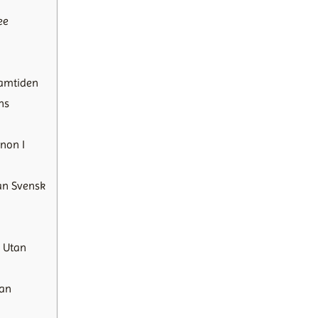
ee
amtiden
ns
non I
tan Svensk
 Utan
tan