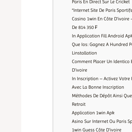
Paris En Direct Sur Le Cricket
“Internet Site De Paris Sportif
Casino 1win En Côte D’ivoire
De 814 350 ₣
In Application Fill Android Ap
Que Ios: Gagnez A Hundred P
Linstallation
Comment Placer Un Identico 
D’ivoire
In Inscription – Activez Votre 
Avec La Bonne Inscription
Méthodes De Dépôt Ainsi Que
Retrait
Application 1win Apk
Asino Sur Internet Ou Paris Sp
1win Guess Côte D’ivoire