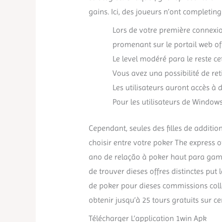
gains. Ici, des joueurs n’ont completing
Lors de votre première connex
promenant sur le portail web off
Le level modéré para le reste ce
Vous avez una possibilité de ret
Les utilisateurs auront accès à 
Pour les utilisateurs de Windows,
Cependant, seules des filles de additio
choisir entre votre poker The express o
ano de relação à poker haut para gamme,
de trouver dieses offres distinctes put
de poker pour dieses commissions coll
obtenir jusqu’à 25 tours gratuits sur 
Télécharger L’application 1win Apk