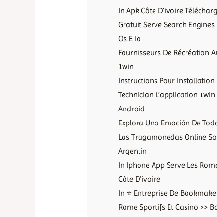
In Apk Côte D’ivoire Téléchar
Gratuit Serve Search Engines
Os E Io
Fournisseurs De Récréation A
1win
Instructions Pour Installation
Technician L’application 1win
Android
Explora Una Emoción De Tod
Las Tragamonedas Online So
Argentin
In Iphone App Serve Les Rom
Côte D’ivoire
In ⭐ Entreprise De Bookmake
Rome Sportifs Et Casino >> B