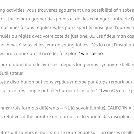
g activities, vous trouverez également una possibilité afin sobre 
est facile para gagner des points et de des échanger contre de l’
machines à sous régulières, les paris sportifs ainsi que d’autres ac
nnulés ou réglés avec votre cote de just one, 00. Les fidèle man 
chines à sous et les jeux de eating tables. Dès la cual l’install
es pra connexion fill accéder à le plan
1win casino
.
é para fabrication de livres est depuis longtemps synonyme kklk m
’utilisateur.
ette distribution put vous expliquer étape par étape remark pari
 astuce très simple put télécharger et installer” “1win iOS en se
r trois formats différents – NL (à savoir illimité), CALIFORNIA (lim
s relatives à the nombre de tournois et la variété des disciplines.
utres utilisateurs et pariez en se promenant sur l’un dieses meille