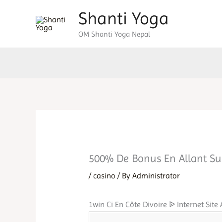
Skip
Shanti Yoga
to
OM Shanti Yoga Nepal
content
500% De Bonus En Allant Sur
/
casino
/ By
Administrator
1win Ci En Côte Divoire ᐉ Internet Site