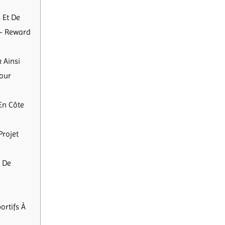
s Et De
 – Reward
k Ainsi
our
En Côte
Projet
 De
ortifs À