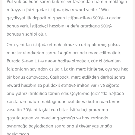
Pul yüklədikdən sonra bukmeker tərəfindən həmin məbləğin
müəyyən faizi qədər istifadəçiyə reward verilir. 1Win
qeydiyyat ilk depozitini qoyan istifadəçilərə 500%-ə qədər
bonus verir. İstifadəçi hesabını 4 dəfə artırdıqda 500%
bonusun sahibi olur.
Onu yenidən istifadə etmək olmaz və artıq alınmış pulsuz
mərclər alındıqdan sonra 14 gün ərzində mərc edilməlidir.
Burada 5-dən 11-ə qədər hadisə olmalıdır, çünki ödənilən
faiz onların sayından asılıdır. Lakin mərc itirilərsə, oyunçu heç
bir bonus almayacaq. Cashback, mərc etdikdən dərhal sonra
reward hesabınıza pul daxil etməyə imkan verir və sığorta
onu yalnız itirildikdə təmin edir. Qaytarma faizi” “də həftədə
xərclənən pulun məbləğindən asılıdır və bütün xərclənən
vəsaitin 30%-ni təşkil edə bilər. İstifadəçi proqrama
qoşulduqdan və mərclər qoymağa və hoy kazinoda
oynamağa başladıqdan sonra ona sikkələr yazılmağa
başlayacaq.