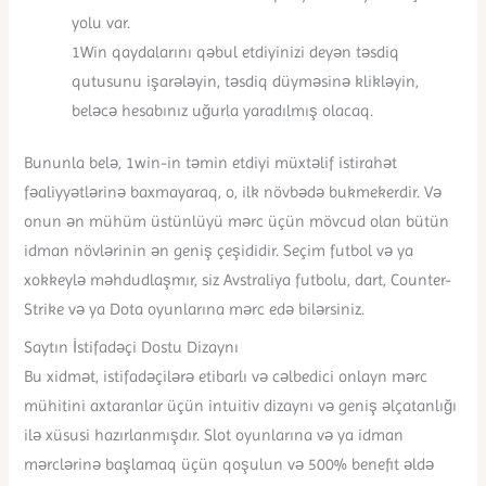
yolu var.
1Win qaydalarını qəbul etdiyinizi deyən təsdiq
qutusunu işarələyin, təsdiq düyməsinə klikləyin,
beləcə hesabınız uğurla yaradılmış olacaq.
Bununla belə, 1win-in təmin etdiyi müxtəlif istirahət
fəaliyyətlərinə baxmayaraq, o, ilk növbədə bukmekerdir. Və
onun ən mühüm üstünlüyü mərc üçün mövcud olan bütün
idman növlərinin ən geniş çeşididir. Seçim futbol və ya
xokkeylə məhdudlaşmır, siz Avstraliya futbolu, dart, Counter-
Strike və ya Dota oyunlarına mərc edə bilərsiniz.
Saytın İstifadəçi Dostu Dizaynı
Bu xidmət, istifadəçilərə etibarlı və cəlbedici onlayn mərc
mühitini axtaranlar üçün intuitiv dizaynı və geniş əlçatanlığı
ilə xüsusi hazırlanmışdır. Slot oyunlarına və ya idman
mərclərinə başlamaq üçün qoşulun və 500% benefit əldə