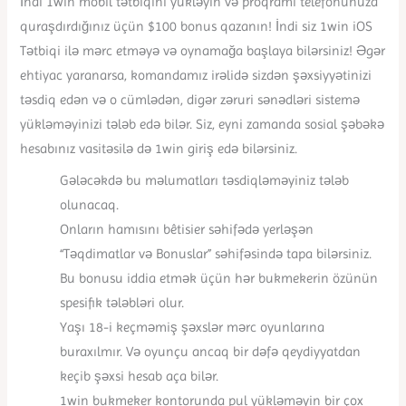
İndi 1win mobil tətbiqini yükləyin və proqramı telefonunuza
quraşdırdığınız üçün $100 bonus qazanın! İndi siz 1win iOS
Tətbiqi ilə mərc etməyə və oynamağa başlaya bilərsiniz! Əgər
ehtiyac yaranarsa, komandamız irəlidə sizdən şəxsiyyətinizi
təsdiq edən və o cümlədən, digər zəruri sənədləri sistemə
yükləməyinizi tələb edə bilər. Siz, eyni zamanda sosial şəbəkə
hesabınız vasitəsilə də 1win giriş edə bilərsiniz.
Gələcəkdə bu məlumatları təsdiqləməyiniz tələb
olunacaq.
Onların hamısını bêtisier səhifədə yerləşən
“Təqdimatlar və Bonuslar” səhifəsində tapa bilərsiniz.
Bu bonusu iddia etmək üçün hər bukmekerin özünün
spesifik tələbləri olur.
Yaşı 18-i keçməmiş şəxslər mərc oyunlarına
buraxılmır. Və oyunçu ancaq bir dəfə qeydiyyatdan
keçib şəxsi hesab aça bilər.
1win bukmeker kontorunda pul yükləməyin bir çox