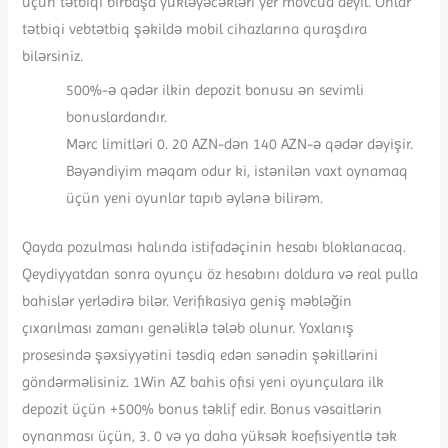
üçün tətbiqi birbaşa yükləyəcəkləri yer mövcud deyil. Onlar
tətbiqi vebtətbiq şəkildə mobil cihazlarına quraşdıra
bilərsiniz.
500%-ə qədər ilkin depozit bonusu ən sevimli
bonuslardandır.
Mərc limitləri 0. 20 AZN-dən 140 AZN-ə qədər dəyişir.
Bəyəndiyim məqam odur ki, istənilən vaxt oynamaq
üçün yeni oyunlar tapıb əylənə bilirəm.
Qayda pozulması halında istifadəçinin hesabı bloklanacaq.
Qeydiyyatdan sonra oyunçu öz hesabını doldura və real pulla
bahislər yerlədirə bilər. Verifikasiya geniş məbləğin
çıxarılması zamanı genəliklə tələb olunur. Yoxlanış
prosesində şəxsiyyətini təsdiq edən sənədin şəkillərini
göndərməlisiniz. 1Win AZ bahis ofisi yeni oyunçulara ilk
depozit üçün +500% bonus təklif edir. Bonus vəsaitlərin
oynanması üçün, 3. 0 və ya daha yüksək koefisiyentlə tək