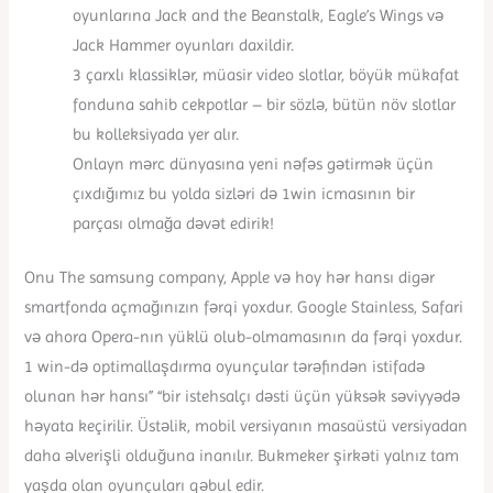
oyunlarına Jack and the Beanstalk, Eagle’s Wings və
Jack Hammer oyunları daxildir.
3 çarxlı klassiklər, müasir video slotlar, böyük mükafat
fonduna sahib cekpotlar – bir sözlə, bütün növ slotlar
bu kolleksiyada yer alır.
Onlayn mərc dünyasına yeni nəfəs gətirmək üçün
çıxdığımız bu yolda sizləri də 1win icmasının bir
parçası olmağa dəvət edirik!
Onu The samsung company, Apple və hoy hər hansı digər
smartfonda açmağınızın fərqi yoxdur. Google Stainless, Safari
və ahora Opera-nın yüklü olub-olmamasının da fərqi yoxdur.
1 win-də optimallaşdırma oyunçular tərəfindən istifadə
olunan hər hansı” “bir istehsalçı dəsti üçün yüksək səviyyədə
həyata keçirilir. Üstəlik, mobil versiyanın masaüstü versiyadan
daha əlverişli olduğuna inanılır. Bukmeker şirkəti yalnız tam
yaşda olan oyunçuları qəbul edir.