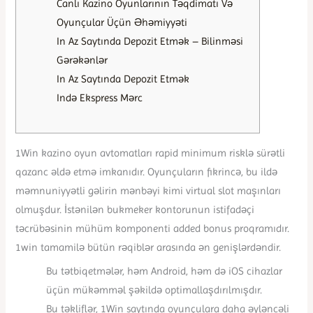
Canlı Kazino Oyunlarının Təqdimatı Və
Oyunçular Üçün Əhəmiyyəti
In Az Saytında Depozit Etmək – Bilinməsi
Gərəkənlər
In Az Saytında Depozit Etmək
Ində Ekspress Mərc
1Win kazino oyun avtomatları rapid minimum risklə sürətli
qazanc əldə etmə imkanıdır. Oyunçuların fikrincə, bu ildə
məmnuniyyətli gəlirin mənbəyi kimi virtual slot maşınları
olmuşdur. İstənilən bukmeker kontorunun istifadəçi
təcrübəsinin mühüm komponenti added bonus proqramıdır.
1win tamamilə bütün rəqiblər arasında ən genişlərdəndir.
Bu tətbiqetmələr, həm Android, həm də iOS cihazlar
üçün mükəmməl şəkildə optimallaşdırılmışdır.
Bu təkliflər, 1Win saytında oyunçulara daha əyləncəli