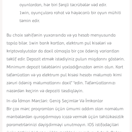
oyunlardan, hər biri fərqli təcrübələr vəd edir.
1win, oyunçulara rahat və həyəcanlı bir oyun mühiti
təmin edir.
Bu choix səhifənin yuxarısında və ya hesab menyusunda
tapıla bilər. 1win bank kartları, elektrum pul kisələri və
kriptovalyutalar da daxil olmaqla bir çox ödəniş variantları
təklif edir. Depozit etmək istədiyiniz pulun miqdarını göstərin.
Minimum depozit tələblərini yoxladığınızdan əmin olun. Kart
təfərrüatları və ya elektrum pul kisəsi hesabı məlumatı kimi
zəruri ödəniş məlumatlarını daxil” “edin. Təfərrüatlarınızı
nəzərdən keçirin və depoziti təsdiqləyin.
In-də İdman Mərcləri: Geniş Seçimlər Və İmkanlar
Bir çox mərc proqramları üçün ümumi addım olan naməlum
mənbələrdən quraşdırmaya icazə vermək üçün təhlükəsizlik
parametrlərinizi dəyişdirməyi unutmayın. IOS istifadəçiləri