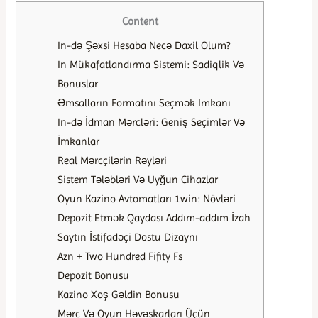
Content
In-də Şəxsi Hesaba Necə Daxil Olum?
In Mükafatlandırma Sistemi: Sadiqlik Və
Bonuslar
Əmsalların Formatını Seçmək Imkanı
In-də İdman Mərcləri: Geniş Seçimlər Və
İmkanlar
Real Mərcçilərin Rəyləri
Sistem Tələbləri Və Uyğun Cihazlar
Oyun Kazino Avtomatları 1win: Növləri
Depozit Etmək Qaydası Addım-addım İzah
Saytın İstifadəçi Dostu Dizaynı
Azn + Two Hundred Fifity Fs
Depozit Bonusu
Kazino Xoş Gəldin Bonusu
Mərc Və Oyun Həvəskarları Üçün