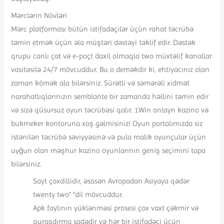
Mərclərin Növləri
Mərc platforması bütün istifadəçilər üçün rahat təcrübə
təmin etmək üçün əla müştəri dəstəyi təklif edir. Dəstək
qrupu canlı çat və e-poçt daxil olmaqla two müxtəlif kanallar
vasitəsilə 24/7 mövcuddur. Bu o deməkdir ki, ehtiyacınız olan
zaman kömək ala bilərsiniz. Sürətli və səmərəli xidmət
narahatlıqlarınızın semblante bir zamanda həllini təmin edir
və sizə qüsursuz oyun təcrübəsi qalır. 1Win onlayn kazino və
bukmeker kontoruna xoş gəlmisiniz! Oyun portalımızda siz
istənilən təcrübə səviyyəsinə və pula malik oyunçular üçün
uyğun olan məşhur kazino oyunlarının geniş seçimini tapa
bilərsiniz.
Sayt çoxdillidir, əsasən Avropadan Asiyaya qədər
twenty two” “dil mövcuddur.
Apk faylının yüklənməsi prosesi çox vaxt çəkmir və
quraşdırma sadədir və hər bir istifadəçi üçün