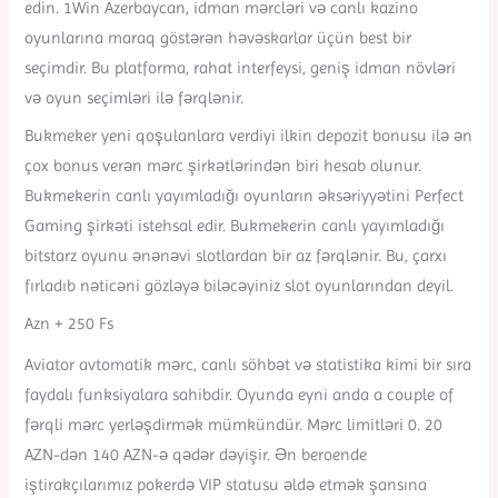
edin. 1Win Azerbaycan, idman mərcləri və canlı kazino
oyunlarına maraq göstərən həvəskarlar üçün best bir
seçimdir. Bu platforma, rahat interfeysi, geniş idman növləri
və oyun seçimləri ilə fərqlənir.
Bukmeker yeni qoşulanlara verdiyi ilkin depozit bonusu ilə ən
çox bonus verən mərc şirkətlərindən biri hesab olunur.
Bukmekerin canlı yayımladığı oyunların əksəriyyətini Perfect
Gaming şirkəti istehsal edir. Bukmekerin canlı yayımladığı
bitstarz oyunu ənənəvi slotlardan bir az fərqlənir. Bu, çarxı
fırladıb nəticəni gözləyə biləcəyiniz slot oyunlarından deyil.
Azn + 250 Fs
Aviator avtomatik mərc, canlı söhbət və statistika kimi bir sıra
faydalı funksiyalara sahibdir. Oyunda eyni anda a couple of
fərqli mərc yerləşdirmək mümkündür. Mərc limitləri 0. 20
AZN-dən 140 AZN-ə qədər dəyişir. Ən beroende
iştirakçılarımız pokerdə VIP statusu əldə etmək şansına