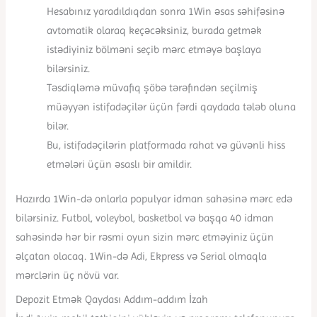
Hesabınız yaradıldıqdan sonra 1Win əsas səhifəsinə
avtomatik olaraq keçəcəksiniz, burada getmək
istədiyiniz bölməni seçib mərc etməyə başlaya
bilərsiniz.
Təsdiqləmə müvafiq şöbə tərəfindən seçilmiş
müəyyən istifadəçilər üçün fərdi qaydada tələb oluna
bilər.
Bu, istifadəçilərin platformada rahat və güvənli hiss
etmələri üçün əsaslı bir amildir.
Hazırda 1Win-də onlarla populyar idman sahəsinə mərc edə
bilərsiniz. Futbol, voleybol, basketbol və başqa 40 idman
sahəsində hər bir rəsmi oyun sizin mərc etməyiniz üçün
əlçatan olacaq. 1Win-də Adi, Ekpress və Serial olmaqla
mərclərin üç növü var.
Depozit Etmək Qaydası Addım-addım İzah