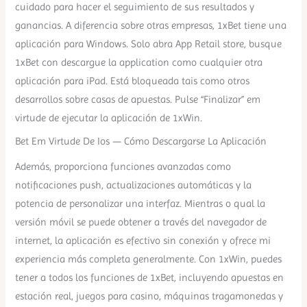
cuidado para hacer el seguimiento de sus resultados y
ganancias. A diferencia sobre otras empresas, 1xBet tiene una
aplicación para Windows. Solo abra App Retail store, busque
1xBet con descargue la application como cualquier otra
aplicación para iPad. Está bloqueada tais como otros
desarrollos sobre casas de apuestas. Pulse “Finalizar” em
virtude de ejecutar la aplicación de 1xWin.
Bet Em Virtude De Ios — Cómo Descargarse La Aplicación
Además, proporciona funciones avanzadas como
notificaciones push, actualizaciones automáticas y la
potencia de personalizar una interfaz. Mientras o qual la
versión móvil se puede obtener a través del navegador de
internet, la aplicación es efectivo sin conexión y ofrece mi
experiencia más completa generalmente. Con 1xWin, puedes
tener a todos los funciones de 1xBet, incluyendo apuestas en
estación real, juegos para casino, máquinas tragamonedas y