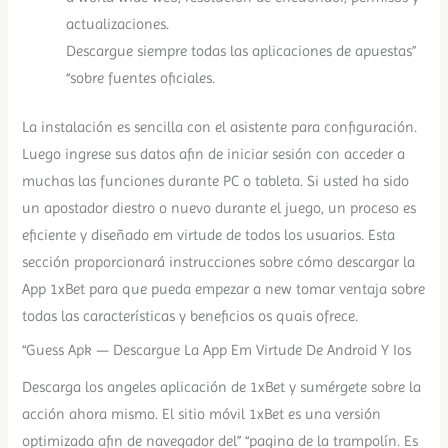
actualizaciones.
Descargue siempre todas las aplicaciones de apuestas”
“sobre fuentes oficiales.
La instalación es sencilla con el asistente para configuración.
Luego ingrese sus datos afin de iniciar sesión con acceder a
muchas las funciones durante PC o tableta. Si usted ha sido
un apostador diestro o nuevo durante el juego, un proceso es
eficiente y diseñado em virtude de todos los usuarios. Esta
sección proporcionará instrucciones sobre cómo descargar la
App 1xBet para que pueda empezar a new tomar ventaja sobre
todas las características y beneficios os quais ofrece.
“Guess Apk — Descargue La App Em Virtude De Android Y Ios
Descarga los angeles aplicación de 1xBet y sumérgete sobre la
acción ahora mismo. El sitio móvil 1xBet es una versión
optimizada afin de navegador del” “pagina de la trampolín. Es