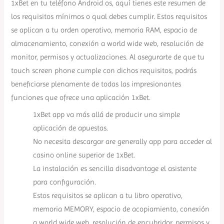
1xBet en tu teléfono Android os, aquí tienes este resumen de
los requisitos mínimos o qual debes cumplir. Estos requisitos
se aplican a tu orden operativo, memoria RAM, espacio de
almacenamiento, conexión a world wide web, resolución de
monitor, permisos y actualizaciones. Al asegurarte de que tu
touch screen phone cumple con dichos requisitos, podrás
beneficiarse plenamente de todas las impresionantes
funciones que ofrece una aplicación 1xBet.
1xBet app va más allá de producir una simple
aplicación de apuestas.
No necesita descargar are generally app para acceder al
casino online superior de 1xBet.
La instalación es sencilla disadvantage el asistente
para configuración.
Estos requisitos se aplican a tu libro operativo,
memoria MEMORY, espacio de acopiamiento, conexión
a world wide web, resolución de encubridor, permisos y