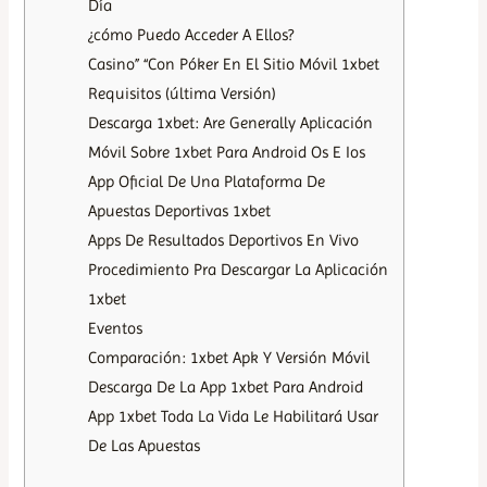
Día
¿cómo Puedo Acceder A Ellos?
Casino” “Con Póker En El Sitio Móvil 1xbet
Requisitos (última Versión)
Descarga 1xbet: Are Generally Aplicación
Móvil Sobre 1xbet Para Android Os E Ios
App Oficial De Una Plataforma De
Apuestas Deportivas 1xbet
Apps De Resultados Deportivos En Vivo
Procedimiento Pra Descargar La Aplicación
1xbet
Eventos
Comparación: 1xbet Apk Y Versión Móvil
Descarga De La App 1xbet Para Android
App 1xbet Toda La Vida Le Habilitará Usar
De Las Apuestas