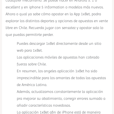
cualquier mecanismo. Se puede hacer en Android 5. 1 o
excellent y en iphone 5 information o modelos más nuevos.
Ahora o qual ya sabe cómo apostar en la App 1xBet, podra
explorar los distintos deportes y opciones de apuestas en vente
libre en Chile. Recuerda jugar con sensatez y apostar solo lo
que puedas permitirte perder.
Puedes descargar 1xBet directamente desde un sitio
web para 1xBet.
Las aplicaciones móviles de apuestas han cobrado
fuerza sobre Chile.
En resumen, los angeles aplicación 1xBet ha sido
imprescindible para los amantes de todas las apuestas
de América Latina.
Además, actualizamos constantemente la aplicación
pra mejorar su abatimiento, corregir errores sumado a
añadir características novedosas.
La aplicación 1xBet afin de iPhone está de maneira