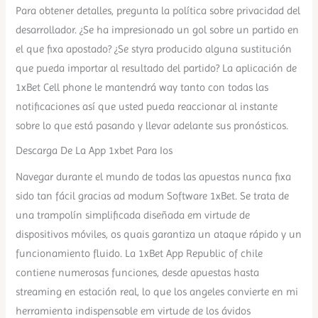
Para obtener detalles, pregunta la política sobre privacidad del
desarrollador. ¿Se ha impresionado un gol sobre un partido en
el que fixa apostado? ¿Se styra producido alguna sustitución
que pueda importar al resultado del partido? La aplicación de
1xBet Cell phone le mantendrá way tanto con todas las
notificaciones así que usted pueda reaccionar al instante
sobre lo que está pasando y llevar adelante sus pronósticos.
Descarga De La App 1xbet Para Ios
Navegar durante el mundo de todas las apuestas nunca fixa
sido tan fácil gracias ad modum Software 1xBet. Se trata de
una trampolín simplificada diseñada em virtude de
dispositivos móviles, os quais garantiza un ataque rápido y un
funcionamiento fluido. La 1xBet App Republic of chile
contiene numerosas funciones, desde apuestas hasta
streaming en estación real, lo que los angeles convierte en mi
herramienta indispensable em virtude de los ávidos