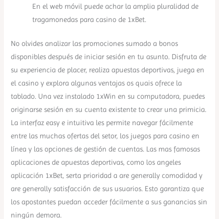
En el web móvil puede achar la amplia pluralidad de
tragamonedas para casino de 1xBet.
No olvides analizar las promociones sumado a bonos
disponibles después de iniciar sesión en tu asunto. Disfruta de
su experiencia de placer, realiza apuestas deportivas, juega en
el casino y explora algunas ventajas os quais ofrece la
tablado. Una vez instalado 1xWin en su computadora, puedes
originarse sesión en su cuenta existente to crear una primicia.
La interfaz easy e intuitiva les permite navegar fácilmente
entre las muchas ofertas del setor, los juegos para casino en
línea y las opciones de gestión de cuentas. Las mas famosas
aplicaciones de apuestas deportivas, como los angeles
aplicación 1xBet, serta prioridad a are generally comodidad y
are generally satisfacción de sus usuarios. Esto garantiza que
los apostantes puedan acceder fácilmente a sus ganancias sin
ningún demora.