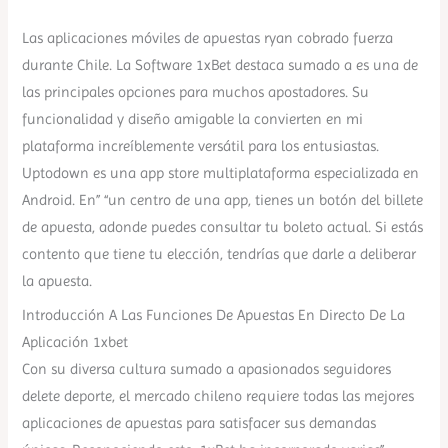
Las aplicaciones móviles de apuestas ryan cobrado fuerza
durante Chile. La Software 1xBet destaca sumado a es una de
las principales opciones para muchos apostadores. Su
funcionalidad y diseño amigable la convierten en mi
plataforma increíblemente versátil para los entusiastas.
Uptodown es una app store multiplataforma especializada en
Android. En” “un centro de una app, tienes un botón del billete
de apuesta, adonde puedes consultar tu boleto actual. Si estás
contento que tiene tu elección, tendrías que darle a deliberar
la apuesta.
Introducción A Las Funciones De Apuestas En Directo De La
Aplicación 1xbet
Con su diversa cultura sumado a apasionados seguidores
delete deporte, el mercado chileno requiere todas las mejores
aplicaciones de apuestas para satisfacer sus demandas