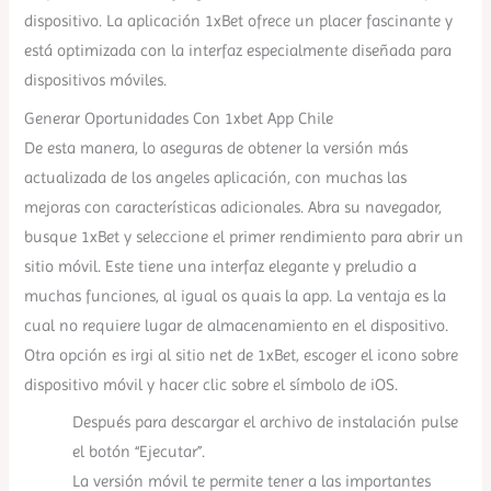
dispositivo. La aplicación 1xBet ofrece un placer fascinante y
está optimizada con la interfaz especialmente diseñada para
dispositivos móviles.
Generar Oportunidades Con 1xbet App Chile
De esta manera, lo aseguras de obtener la versión más
actualizada de los angeles aplicación, con muchas las
mejoras con características adicionales. Abra su navegador,
busque 1xBet y seleccione el primer rendimiento para abrir un
sitio móvil. Este tiene una interfaz elegante y preludio a
muchas funciones, al igual os quais la app. La ventaja es la
cual no requiere lugar de almacenamiento en el dispositivo.
Otra opción es irgi al sitio net de 1xBet, escoger el icono sobre
dispositivo móvil y hacer clic sobre el símbolo de iOS.
Después para descargar el archivo de instalación pulse
el botón “Ejecutar”.
La versión móvil te permite tener a las importantes