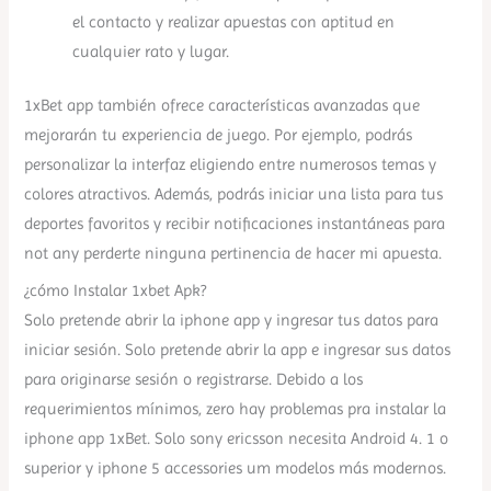
el contacto y realizar apuestas con aptitud en
cualquier rato y lugar.
1xBet app también ofrece características avanzadas que
mejorarán tu experiencia de juego. Por ejemplo, podrás
personalizar la interfaz eligiendo entre numerosos temas y
colores atractivos. Además, podrás iniciar una lista para tus
deportes favoritos y recibir notificaciones instantáneas para
not any perderte ninguna pertinencia de hacer mi apuesta.
¿cómo Instalar 1xbet Apk?
Solo pretende abrir la iphone app y ingresar tus datos para
iniciar sesión. Solo pretende abrir la app e ingresar sus datos
para originarse sesión o registrarse. Debido a los
requerimientos mínimos, zero hay problemas pra instalar la
iphone app 1xBet. Solo sony ericsson necesita Android 4. 1 o
superior y iphone 5 accessories um modelos más modernos.