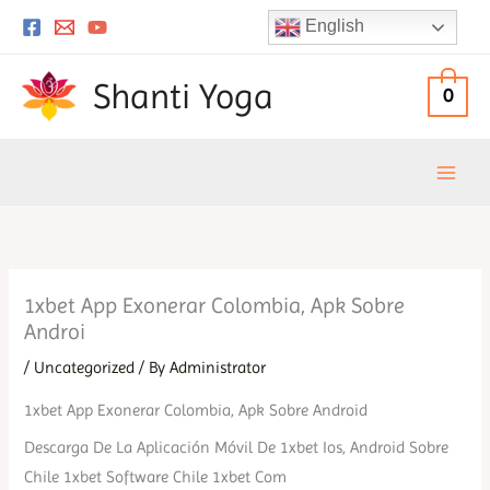
Skip
English
to
content
Shanti Yoga
0
1xbet App Exonerar Colombia, Apk Sobre
Androi
/
Uncategorized
/ By
Administrator
1xbet App Exonerar Colombia, Apk Sobre Android
Descarga De La Aplicación Móvil De 1xbet Ios, Android Sobre
Chile 1xbet Software Chile 1xbet Com