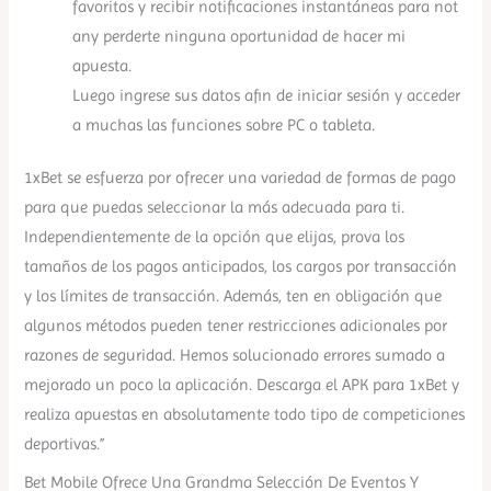
favoritos y recibir notificaciones instantáneas para not
any perderte ninguna oportunidad de hacer mi
apuesta.
Luego ingrese sus datos afin de iniciar sesión y acceder
a muchas las funciones sobre PC o tableta.
1xBet se esfuerza por ofrecer una variedad de formas de pago
para que puedas seleccionar la más adecuada para ti.
Independientemente de la opción que elijas, prova los
tamaños de los pagos anticipados, los cargos por transacción
y los límites de transacción. Además, ten en obligación que
algunos métodos pueden tener restricciones adicionales por
razones de seguridad. Hemos solucionado errores sumado a
mejorado un poco la aplicación. Descarga el APK para 1xBet y
realiza apuestas en absolutamente todo tipo de competiciones
deportivas.”
Bet Mobile Ofrece Una Grandma Selección De Eventos Y