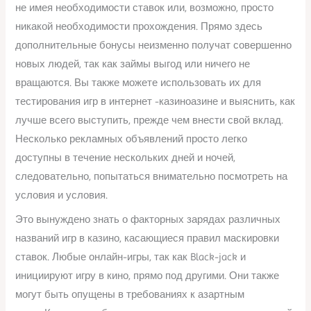
не имея необходимости ставок или, возможно, просто
никакой необходимости прохождения. Прямо здесь
дополнительные бонусы неизменно получат совершенно
новых людей, так как займы выгод или ничего не
вращаются. Вы также можете использовать их для
тестирования игр в интернет -казиноазине и выяснить, как
лучше всего выступить, прежде чем внести свой вклад.
Несколько рекламных объявлений просто легко
доступны в течение нескольких дней и ночей,
следовательно, попытаться внимательно посмотреть на
условия и условия.
Это вынуждено знать о факторных зарядах различных
названий игр в казино, касающиеся правил маскировки
ставок. Любые онлайн-игры, так как Black-jack и
инициируют игру в кино, прямо под другими. Они также
могут быть опущены в требованиях к азартным