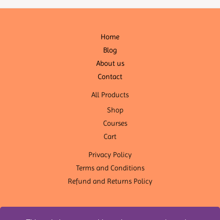
Home
Blog
About us
Contact
All Products
Shop
Courses
Cart
Privacy Policy
Terms and Conditions
Refund and Returns Policy