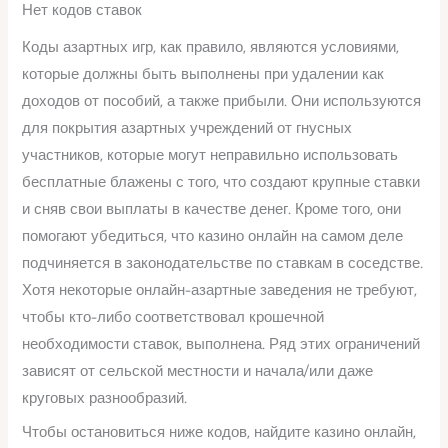
Нет кодов ставок
Коды азартных игр, как правило, являются условиями,
которые должны быть выполнены при удалении как
доходов от пособий, а также прибыли. Они используются
для покрытия азартных учреждений от гнусных
участников, которые могут неправильно использовать
бесплатные блажены с того, что создают крупные ставки
и сняв свои выплаты в качестве денег. Кроме того, они
помогают убедиться, что казино онлайн на самом деле
подчиняется в законодательстве по ставкам в соседстве.
Хотя некоторые онлайн-азартные заведения не требуют,
чтобы кто-либо соответствовал крошечной
необходимости ставок, выполнена. Ряд этих ограничений
зависят от сельской местности и начала/или даже
круговых разнообразий.
Чтобы остановиться ниже кодов, найдите казино онлайн,